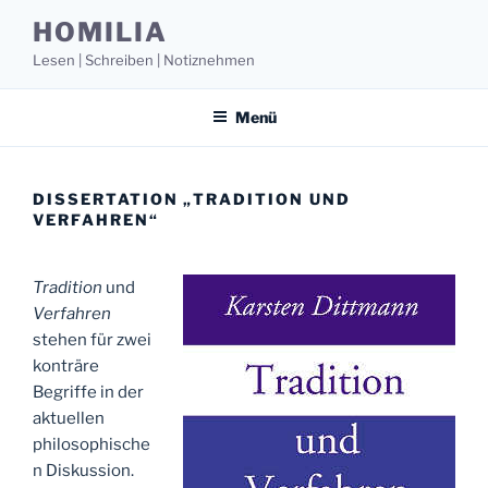
Zum
HOMILIA
Inhalt
Lesen | Schreiben | Notiznehmen
springen
Menü
DISSERTATION „TRADITION UND
VERFAHREN“
Tradition
und
Verfahren
stehen für zwei
konträre
Begriffe in der
aktuellen
philosophische
n Diskussion.