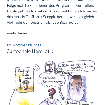
Folge mal die Funktionen des Programms vorstellen.
Heute geht es los mit den Grundfunktionen. Ich mache
das mal als Grafik aus Scapple heraus, weil das gleich
viel mehr demonstriert als jede Beschreibung.
„Scapple
weiterlesen
–
die
VERÖFFENTLICHT
22. NOVEMBER 2012
AM
Grundfunktionen
Cartoonale Homiletik
vorgestellt“