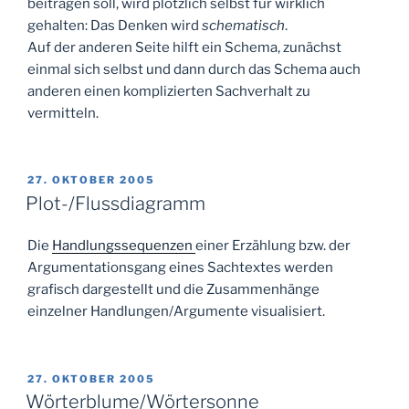
beitragen soll, wird plötzlich selbst für wirklich
gehalten: Das Denken wird
schematisch
.
Auf der anderen Seite hilft ein Schema, zunächst
einmal sich selbst und dann durch das Schema auch
anderen einen komplizierten Sachverhalt zu
vermitteln.
VERÖFFENTLICHT
27. OKTOBER 2005
AM
Plot-/Flussdiagramm
Die
Handlungssequenzen
einer Erzählung bzw. der
Argumentationsgang eines Sachtextes werden
grafisch dargestellt und die Zusammenhänge
einzelner Handlungen/Argumente visualisiert.
VERÖFFENTLICHT
27. OKTOBER 2005
AM
Wörterblume/Wörtersonne