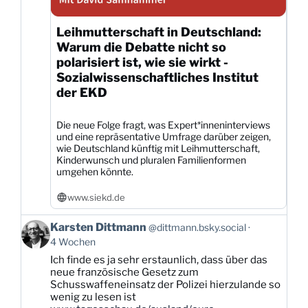
Leihmutterschaft in Deutschland:
Warum die Debatte nicht so
polarisiert ist, wie sie wirkt -
Sozialwissenschaftliches Institut
der EKD
Die neue Folge fragt, was Expert*inneninterviews
und eine repräsentative Umfrage darüber zeigen,
wie Deutschland künftig mit Leihmutterschaft,
Kinderwunsch und pluralen Familienformen
umgehen könnte.
www.siekd.de
Beitrag
Karsten Dittmann
@dittmann.bsky.social
von
4 Wochen
Karsten
Ich finde es ja sehr erstaunlich, dass über das
Dittmann
neue französische Gesetz zum
auf
Schusswaffeneinsatz der Polizei hierzulande so
Bluesky
wenig zu lesen ist
ansehen