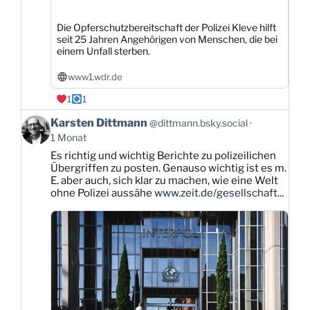
Die Opferschutzbereitschaft der Polizei Kleve hilft
seit 25 Jahren Angehörigen von Menschen, die bei
einem Unfall sterben.
www1.wdr.de
1
1
Beitrag
Karsten Dittmann
@dittmann.bsky.social
von
1 Monat
Karsten
Es richtig und wichtig Berichte zu polizeilichen
Dittmann
Übergriffen zu posten. Genauso wichtig ist es m.
auf
E. aber auch, sich klar zu machen, wie eine Welt
Bluesky
ohne Polizei aussähe
www.zeit.de/gesellschaft...
ansehen