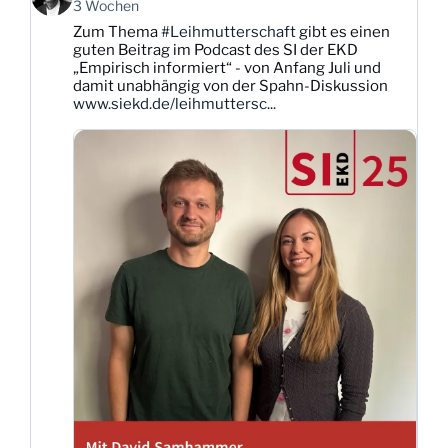
von
3 Wochen
Karsten
Zum Thema
#Leihmutterschaft
gibt es einen
Dittmann
guten Beitrag im Podcast des SI der EKD
auf
„Empirisch informiert“ - von Anfang Juli und
Bluesky
damit unabhängig von der Spahn-Diskussion
ansehen
www.siekd.de/leihmuttersc...