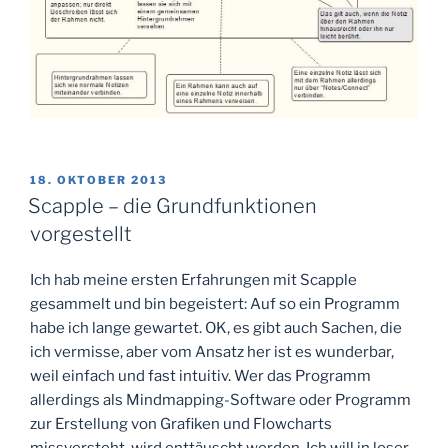
VERÖFFENTLICHT
18. OKTOBER 2013
AM
Scapple – die Grundfunktionen
vorgestellt
Ich hab meine ersten Erfahrungen mit Scapple
gesammelt und bin begeistert: Auf so ein Programm
habe ich lange gewartet. OK, es gibt auch Sachen, die
ich vermisse, aber vom Ansatz her ist es wunderbar,
weil einfach und fast intuitiv. Wer das Programm
allerdings als Mindmapping-Software oder Programm
zur Erstellung von Grafiken und Flowcharts
missversteht, wird enttäuscht werden. Ich will in loser