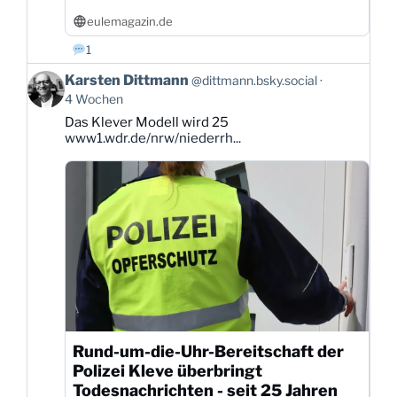
eulemagazin.de
1
Beitrag
Karsten Dittmann
@dittmann.bsky.social
von
4 Wochen
Karsten
Das Klever Modell wird 25
Dittmann
www1.wdr.de/nrw/niederrh...
auf
Bluesky
ansehen
Rund-um-die-Uhr-Bereitschaft der
Polizei Kleve überbringt
Todesnachrichten - seit 25 Jahren