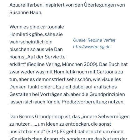
Aquarellfarben, inspiriert von den Überlegungen von
Susanne Haun
.
Wenn es eine cartoonale
Homiletik gäbe, sähe sie
Quelle: Redline Verlag
wahrscheintlich ein
http://www.m-vg.de
bisschen so aus wie Dan
Roams „Auf der Serviette
erklärt“ (Redline Verlag, München 2009). Das Buch hat
zwar weder was mit Homiletik noch mit Cartoons zu
tun, aber es demonstriert sehr schön, wie visuelles
Denken funktioniert. Es zielt dabei auf grafisches
Gestalten bei Vorträgen ab, aber die Grundprinzipien
lassen sich auch für die Predigtvorbereitung nutzen.
Dan Roams Grundprinzip ist, das „innere Sehvermögen
zu nutzen, …, um Ideen zu entdecken, die sonst
unsichtbar sind“ (S.14). Es geht dabei nicht um einen
künstlerischen Anspruch, sondern um das Nutzen der