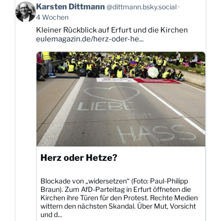
Beitrag
Karsten Dittmann
@dittmann.bsky.social
von
4 Wochen
Karsten
Kleiner Rückblick auf Erfurt und die Kirchen
Dittmann
eulemagazin.de/herz-oder-he...
auf
Bluesky
ansehen
Herz oder Hetze?
Blockade von „widersetzen“ (Foto: Paul-Philipp
Braun). Zum AfD-Parteitag in Erfurt öffneten die
Kirchen ihre Türen für den Protest. Rechte Medien
wittern den nächsten Skandal. Über Mut, Vorsicht
und d...