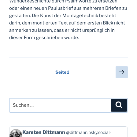
Wundergeschichte durch Psalmworte zu ersetzen
oder einen neuen Paulusbrief aus mehreren Briefen zu
gestalten. Die Kunst der Montagetechnik besteht
darin, dem montierten Text auf dem ersten Blick nicht
anmerken zu lassen, dass er nicht ursprünglich in
dieser Form geschrieben wurde.
Seitennummerierung
Näch
Seite
1
Seit
der
Beiträge
Suchen
Suche
nach:
Beitrag
Karsten Dittmann
@dittmann.bsky.social