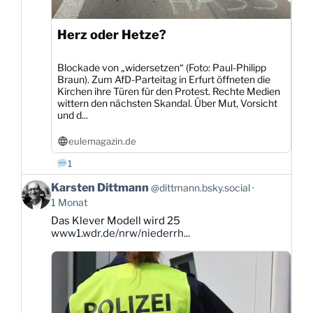
Herz oder Hetze?
Blockade von „widersetzen“ (Foto: Paul-Philipp
Braun). Zum AfD-Parteitag in Erfurt öffneten die
Kirchen ihre Türen für den Protest. Rechte Medien
wittern den nächsten Skandal. Über Mut, Vorsicht
und d...
eulemagazin.de
1
Beitrag
Karsten Dittmann
@dittmann.bsky.social
von
1 Monat
Karsten
Das Klever Modell wird 25
Dittmann
www1.wdr.de/nrw/niederrh...
auf
Bluesky
ansehen