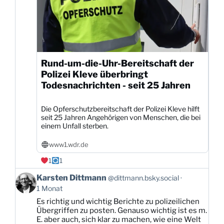
Rund-um-die-Uhr-Bereitschaft der
Polizei Kleve überbringt
Todesnachrichten - seit 25 Jahren
Die Opferschutzbereitschaft der Polizei Kleve hilft
seit 25 Jahren Angehörigen von Menschen, die bei
einem Unfall sterben.
www1.wdr.de
1
1
Beitrag
Karsten Dittmann
@dittmann.bsky.social
von
1 Monat
Karsten
Es richtig und wichtig Berichte zu polizeilichen
Dittmann
Übergriffen zu posten. Genauso wichtig ist es m.
auf
E. aber auch, sich klar zu machen, wie eine Welt
Bluesky