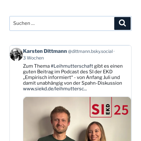
Beiträge
Suchen
Suche
nach:
Beitrag
Karsten Dittmann
@dittmann.bsky.social
von
3 Wochen
Karsten
Zum Thema
#Leihmutterschaft
gibt es einen
Dittmann
guten Beitrag im Podcast des SI der EKD
auf
„Empirisch informiert“ - von Anfang Juli und
Bluesky
damit unabhängig von der Spahn-Diskussion
ansehen
www.siekd.de/leihmuttersc...