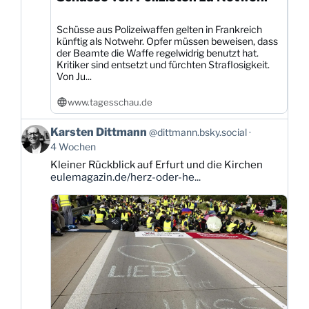
Schüsse aus Polizeiwaffen gelten in Frankreich
künftig als Notwehr. Opfer müssen beweisen, dass
der Beamte die Waffe regelwidrig benutzt hat.
Kritiker sind entsetzt und fürchten Straflosigkeit.
Von Ju...
www.tagesschau.de
Beitrag
Karsten Dittmann
@dittmann.bsky.social
von
4 Wochen
Karsten
Kleiner Rückblick auf Erfurt und die Kirchen
Dittmann
eulemagazin.de/herz-oder-he...
auf
Bluesky
ansehen