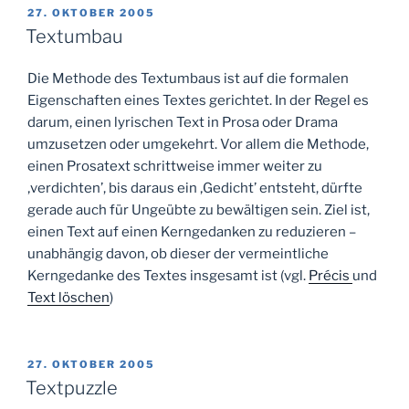
VERÖFFENTLICHT
27. OKTOBER 2005
AM
Textumbau
Die Methode des Textumbaus ist auf die formalen
Eigenschaften eines Textes gerichtet. In der Regel es
darum, einen lyrischen Text in Prosa oder Drama
umzusetzen oder umgekehrt. Vor allem die Methode,
einen Prosatext schrittweise immer weiter zu
‚verdichten’, bis daraus ein ‚Gedicht’ entsteht, dürfte
gerade auch für Ungeübte zu bewältigen sein. Ziel ist,
einen Text auf einen Kerngedanken zu reduzieren –
unabhängig davon, ob dieser der vermeintliche
Kerngedanke des Textes insgesamt ist (vgl.
Précis
und
Text löschen
)
VERÖFFENTLICHT
27. OKTOBER 2005
AM
Textpuzzle