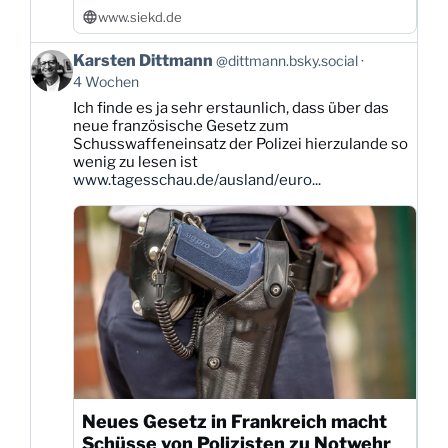
www.siekd.de
Beitrag
Karsten Dittmann
@dittmann.bsky.social
von
4 Wochen
Karsten
Ich finde es ja sehr erstaunlich, dass über das
Dittmann
neue französische Gesetz zum
auf
Schusswaffeneinsatz der Polizei hierzulande so
Bluesky
wenig zu lesen ist
ansehen
www.tagesschau.de/ausland/euro...
Neues Gesetz in Frankreich macht
Schüsse von Polizisten zu Notwehr