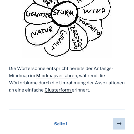
Die Wörtersonne entspricht bereits der Anfangs-
Mindmap im
Mindmapverfahren
, während die
Wörterblume durch die Umrahmung der Assoziationen
an eine einfache
Clusterform
erinnert.
Seitennummerierung
Näch
Seite
1
Seit
der