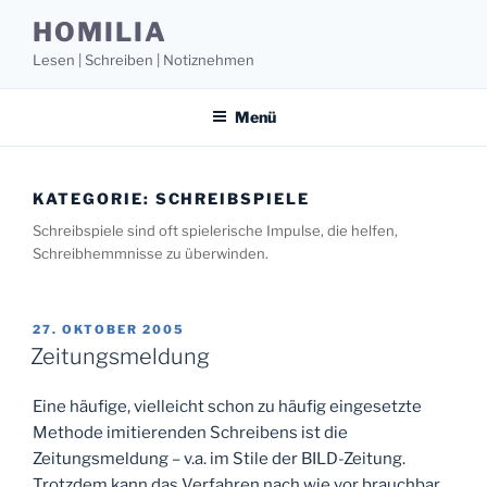
Zum
HOMILIA
Inhalt
Lesen | Schreiben | Notiznehmen
springen
Menü
KATEGORIE:
SCHREIBSPIELE
Schreibspiele sind oft spielerische Impulse, die helfen,
Schreibhemmnisse zu überwinden.
VERÖFFENTLICHT
27. OKTOBER 2005
AM
Zeitungsmeldung
Eine häufige, vielleicht schon zu häufig eingesetzte
Methode imitierenden Schreibens ist die
Zeitungsmeldung – v.a. im Stile der BILD-Zeitung.
Trotzdem kann das Verfahren nach wie vor brauchbar