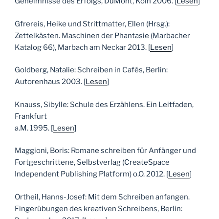
Geheimnisse des Erfolgs, DuMont, Köln 2006. [
Lesen
]
Gfrereis, Heike und Strittmatter, Ellen (Hrsg.):
Zettelkästen. Maschinen der Phantasie (Marbacher
Katalog 66), Marbach am Neckar 2013. [
Lesen
]
Goldberg, Natalie: Schreiben in Cafés, Berlin:
Autorenhaus 2003. [
Lesen
]
Knauss, Sibylle: Schule des Erzählens. Ein Leitfaden,
Frankfurt
a.M. 1995. [
Lesen
]
Maggioni, Boris: Romane schreiben für Anfänger und
Fortgeschrittene, Selbstverlag (CreateSpace
Independent Publishing Platform) o.O. 2012. [
Lesen
]
Ortheil, Hanns-Josef: Mit dem Schreiben anfangen.
Fingerübungen des kreativen Schreibens, Berlin: