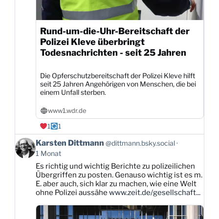
Rund-um-die-Uhr-Bereitschaft der
Polizei Kleve überbringt
Todesnachrichten - seit 25 Jahren
Die Opferschutzbereitschaft der Polizei Kleve hilft
seit 25 Jahren Angehörigen von Menschen, die bei
einem Unfall sterben.
www1.wdr.de
1
1
Beitrag
Karsten Dittmann
@dittmann.bsky.social
von
1 Monat
Karsten
Es richtig und wichtig Berichte zu polizeilichen
Dittmann
Übergriffen zu posten. Genauso wichtig ist es m.
auf
E. aber auch, sich klar zu machen, wie eine Welt
Bluesky
ohne Polizei aussähe
www.zeit.de/gesellschaft...
ansehen