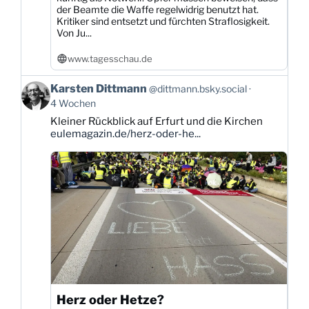
der Beamte die Waffe regelwidrig benutzt hat.
Kritiker sind entsetzt und fürchten Straflosigkeit.
Von Ju...
www.tagesschau.de
Beitrag
Karsten Dittmann
@dittmann.bsky.social
von
4 Wochen
Karsten
Kleiner Rückblick auf Erfurt und die Kirchen
Dittmann
eulemagazin.de/herz-oder-he...
auf
Bluesky
ansehen
Herz oder Hetze?