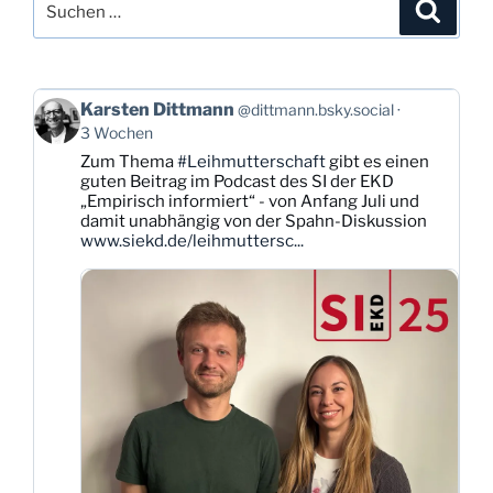
Suche
nach:
Beitrag
Karsten Dittmann
@dittmann.bsky.social
von
3 Wochen
Karsten
Zum Thema
#Leihmutterschaft
gibt es einen
Dittmann
guten Beitrag im Podcast des SI der EKD
auf
„Empirisch informiert“ - von Anfang Juli und
Bluesky
damit unabhängig von der Spahn-Diskussion
ansehen
www.siekd.de/leihmuttersc...