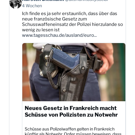
von
4 Wochen
Karsten
Ich finde es ja sehr erstaunlich, dass über das
Dittmann
neue französische Gesetz zum
auf
Schusswaffeneinsatz der Polizei hierzulande so
Bluesky
wenig zu lesen ist
ansehen
www.tagesschau.de/ausland/euro...
Neues Gesetz in Frankreich macht
Schüsse von Polizisten zu Notwehr
Schüsse aus Polizeiwaffen gelten in Frankreich
künftig als Notwehr. Opfer müssen beweisen, dass