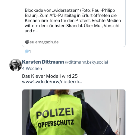
Blockade von „widersetzen“ (Foto: Paul-Philipp
Braun). Zum AfD-Parteitag in Erfurt öffneten die
Kirchen ihre Türen für den Protest. Rechte Medien
wittern den nächsten Skandal. Über Mut, Vorsicht
und d...
eulemagazin.de
1
Beitrag
Karsten Dittmann
@dittmann.bsky.social
von
4 Wochen
Karsten
Das Klever Modell wird 25
Dittmann
www1.wdr.de/nrw/niederrh...
auf
Bluesky
ansehen