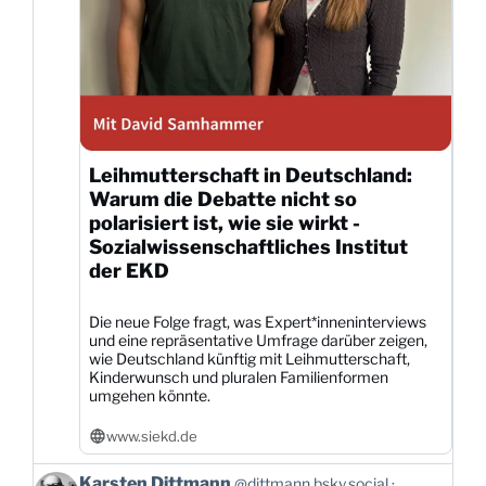
Leihmutterschaft in Deutschland:
Warum die Debatte nicht so
polarisiert ist, wie sie wirkt -
Sozialwissenschaftliches Institut
der EKD
Die neue Folge fragt, was Expert*inneninterviews
und eine repräsentative Umfrage darüber zeigen,
wie Deutschland künftig mit Leihmutterschaft,
Kinderwunsch und pluralen Familienformen
umgehen könnte.
www.siekd.de
Beitrag
Karsten Dittmann
@dittmann.bsky.social