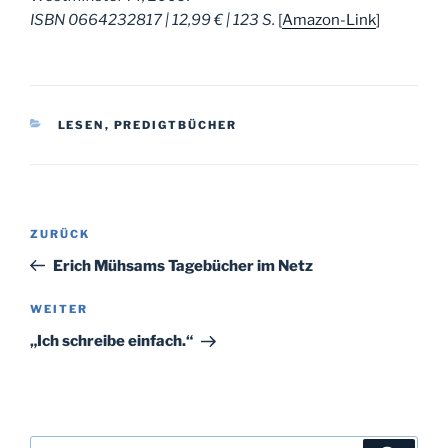
ISBN 0664232817 | 12,99 € | 123 S.
[
Amazon-Link
]
KATEGORIEN
LESEN
,
PREDIGTBÜCHER
Beitragsnavigation
Vorheriger
ZURÜCK
Beitrag
Erich Mühsams Tagebücher im Netz
Nächster
WEITER
Beitrag
„Ich schreibe einfach.“
Suchen