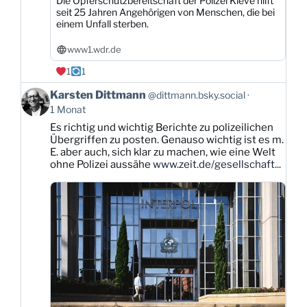
Die Opferschutzbereitschaft der Polizei Kleve hilft
seit 25 Jahren Angehörigen von Menschen, die bei
einem Unfall sterben.
www1.wdr.de
1
1
Beitrag
Karsten Dittmann
@dittmann.bsky.social
von
1 Monat
Karsten
Es richtig und wichtig Berichte zu polizeilichen
Dittmann
Übergriffen zu posten. Genauso wichtig ist es m.
auf
E. aber auch, sich klar zu machen, wie eine Welt
Bluesky
ohne Polizei aussähe
www.zeit.de/gesellschaft...
ansehen