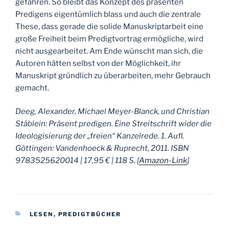
gefahren. So bleibt das Konzept des präsenten
Predigens eigentümlich blass und auch die zentrale
These, dass gerade die solide Manuskriptarbeit eine
große Freiheit beim Predigtvortrag ermögliche, wird
nicht ausgearbeitet. Am Ende wünscht man sich, die
Autoren hätten selbst von der Möglichkeit, ihr
Manuskript gründlich zu überarbeiten, mehr Gebrauch
gemacht.
Deeg, Alexander, Michael Meyer-Blanck, und Christian
Stäblein: Präsent predigen. Eine Streitschrift wider die
Ideologisierung der „freien“ Kanzelrede. 1. Aufl.
Göttingen: Vandenhoeck & Ruprecht, 2011.
ISBN
9783525620014 | 17,95 € | 118 S. [
Amazon-Link
]
KATEGORIEN
LESEN
,
PREDIGTBÜCHER