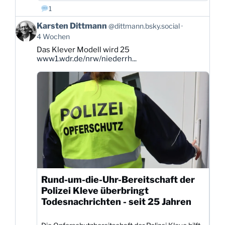
1
Beitrag
Karsten Dittmann
@dittmann.bsky.social
von
4 Wochen
Karsten
Das Klever Modell wird 25
Dittmann
www1.wdr.de/nrw/niederrh...
auf
Bluesky
ansehen
Rund-um-die-Uhr-Bereitschaft der
Polizei Kleve überbringt
Todesnachrichten - seit 25 Jahren