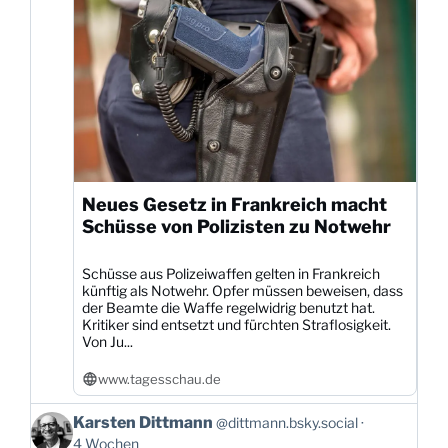
Neues Gesetz in Frankreich macht
Schüsse von Polizisten zu Notwehr
Schüsse aus Polizeiwaffen gelten in Frankreich
künftig als Notwehr. Opfer müssen beweisen, dass
der Beamte die Waffe regelwidrig benutzt hat.
Kritiker sind entsetzt und fürchten Straflosigkeit.
Von Ju...
www.tagesschau.de
Beitrag
Karsten Dittmann
@dittmann.bsky.social
von
4 Wochen