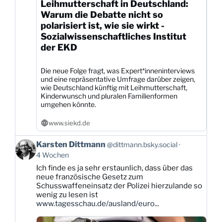
Leihmutterschaft in Deutschland:
Warum die Debatte nicht so
polarisiert ist, wie sie wirkt -
Sozialwissenschaftliches Institut
der EKD
Die neue Folge fragt, was Expert*inneninterviews
und eine repräsentative Umfrage darüber zeigen,
wie Deutschland künftig mit Leihmutterschaft,
Kinderwunsch und pluralen Familienformen
umgehen könnte.
www.siekd.de
Beitrag
Karsten Dittmann
@dittmann.bsky.social
von
4 Wochen
Karsten
Ich finde es ja sehr erstaunlich, dass über das
Dittmann
neue französische Gesetz zum
auf
Schusswaffeneinsatz der Polizei hierzulande so
Bluesky
wenig zu lesen ist
ansehen
www.tagesschau.de/ausland/euro...