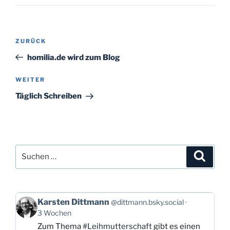
Beitragsnavigation
Vorheriger
ZURÜCK
Beitrag
homilia.de wird zum Blog
Nächster
WEITER
Beitrag
Täglich Schreiben
Suchen
Suche
nach:
Beitrag
Karsten Dittmann
@dittmann.bsky.social
von
3 Wochen
Karsten
Zum Thema
#Leihmutterschaft
gibt es einen
Dittmann