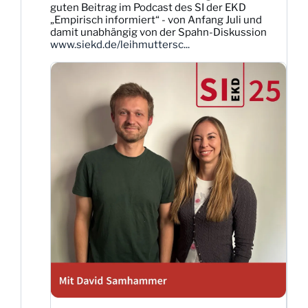
guten Beitrag im Podcast des SI der EKD
auf
„Empirisch informiert“ - von Anfang Juli und
Bluesky
damit unabhängig von der Spahn-Diskussion
ansehen
www.siekd.de/leihmuttersc...