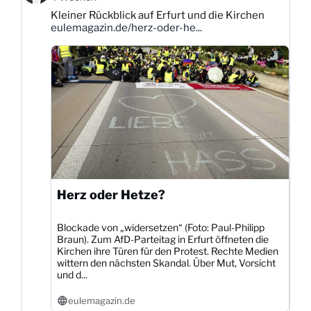
Karsten
Kleiner Rückblick auf Erfurt und die Kirchen
Dittmann
eulemagazin.de/herz-oder-he...
auf
Bluesky
ansehen
Herz oder Hetze?
Blockade von „widersetzen“ (Foto: Paul-Philipp
Braun). Zum AfD-Parteitag in Erfurt öffneten die
Kirchen ihre Türen für den Protest. Rechte Medien
wittern den nächsten Skandal. Über Mut, Vorsicht
und d...
eulemagazin.de