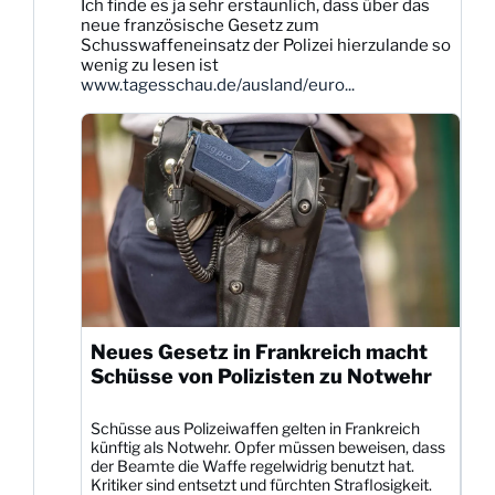
Ich finde es ja sehr erstaunlich, dass über das
Dittmann
neue französische Gesetz zum
auf
Schusswaffeneinsatz der Polizei hierzulande so
Bluesky
wenig zu lesen ist
ansehen
www.tagesschau.de/ausland/euro...
Neues Gesetz in Frankreich macht
Schüsse von Polizisten zu Notwehr
Schüsse aus Polizeiwaffen gelten in Frankreich
künftig als Notwehr. Opfer müssen beweisen, dass
der Beamte die Waffe regelwidrig benutzt hat.
Kritiker sind entsetzt und fürchten Straflosigkeit.