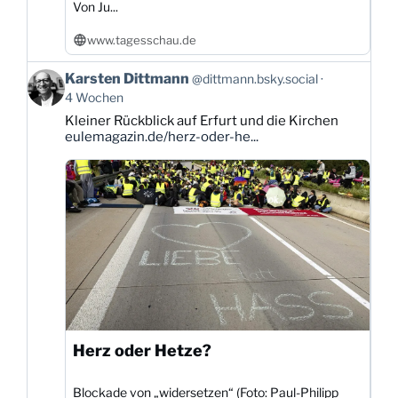
Von Ju...
www.tagesschau.de
Beitrag
Karsten Dittmann
@dittmann.bsky.social
von
4 Wochen
Karsten
Kleiner Rückblick auf Erfurt und die Kirchen
Dittmann
eulemagazin.de/herz-oder-he...
auf
Bluesky
ansehen
Herz oder Hetze?
Blockade von „widersetzen“ (Foto: Paul-Philipp