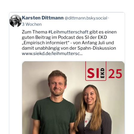
Beitrag
Karsten Dittmann
@dittmann.bsky.social
von
3 Wochen
Karsten
Zum Thema
#Leihmutterschaft
gibt es einen
Dittmann
guten Beitrag im Podcast des SI der EKD
auf
„Empirisch informiert“ - von Anfang Juli und
Bluesky
damit unabhängig von der Spahn-Diskussion
ansehen
www.siekd.de/leihmuttersc...