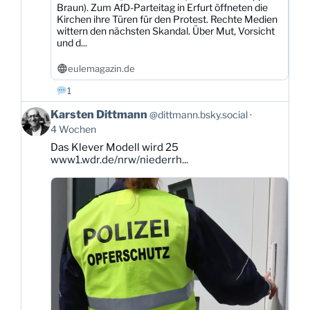
Braun). Zum AfD-Parteitag in Erfurt öffneten die
Kirchen ihre Türen für den Protest. Rechte Medien
wittern den nächsten Skandal. Über Mut, Vorsicht
und d...
eulemagazin.de
1
Beitrag
Karsten Dittmann
@dittmann.bsky.social
von
4 Wochen
Karsten
Das Klever Modell wird 25
Dittmann
www1.wdr.de/nrw/niederrh...
auf
Bluesky
ansehen