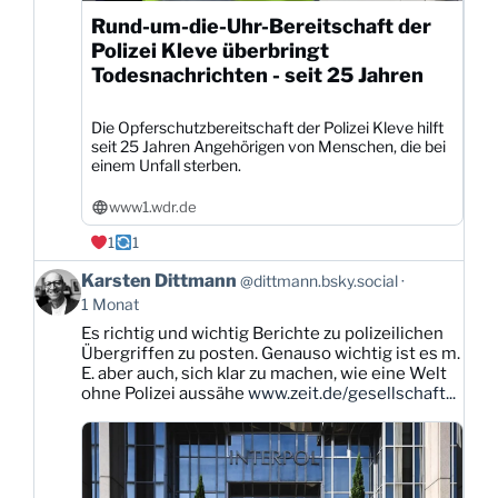
Rund-um-die-Uhr-Bereitschaft der
Polizei Kleve überbringt
Todesnachrichten - seit 25 Jahren
Die Opferschutzbereitschaft der Polizei Kleve hilft
seit 25 Jahren Angehörigen von Menschen, die bei
einem Unfall sterben.
www1.wdr.de
1
1
Beitrag
Karsten Dittmann
@dittmann.bsky.social
von
1 Monat
Karsten
Es richtig und wichtig Berichte zu polizeilichen
Dittmann
Übergriffen zu posten. Genauso wichtig ist es m.
auf
E. aber auch, sich klar zu machen, wie eine Welt
Bluesky
ohne Polizei aussähe
www.zeit.de/gesellschaft...
ansehen