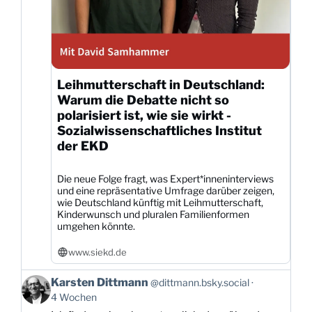
Leihmutterschaft in Deutschland:
Warum die Debatte nicht so
polarisiert ist, wie sie wirkt -
Sozialwissenschaftliches Institut
der EKD
Die neue Folge fragt, was Expert*inneninterviews
und eine repräsentative Umfrage darüber zeigen,
wie Deutschland künftig mit Leihmutterschaft,
Kinderwunsch und pluralen Familienformen
umgehen könnte.
www.siekd.de
Beitrag
Karsten Dittmann
@dittmann.bsky.social
von
4 Wochen
Karsten