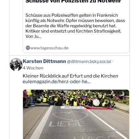
Schüsse von Polizisten zu Notwehr
Schüsse aus Polizeiwaffen gelten in Frankreich
künftig als Notwehr. Opfer müssen beweisen, dass
der Beamte die Waffe regelwidrig benutzt hat.
Kritiker sind entsetzt und fürchten Straflosigkeit.
Von Ju...
www.tagesschau.de
Beitrag
Karsten Dittmann
@dittmann.bsky.social
von
4 Wochen
Karsten
Kleiner Rückblick auf Erfurt und die Kirchen
Dittmann
eulemagazin.de/herz-oder-he...
auf
Bluesky
ansehen