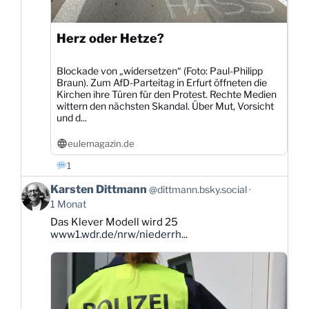
Herz oder Hetze?
Blockade von „widersetzen“ (Foto: Paul-Philipp
Braun). Zum AfD-Parteitag in Erfurt öffneten die
Kirchen ihre Türen für den Protest. Rechte Medien
wittern den nächsten Skandal. Über Mut, Vorsicht
und d...
eulemagazin.de
1
Beitrag
Karsten Dittmann
@dittmann.bsky.social
von
1 Monat
Karsten
Das Klever Modell wird 25
Dittmann
www1.wdr.de/nrw/niederrh...
auf
Bluesky
ansehen