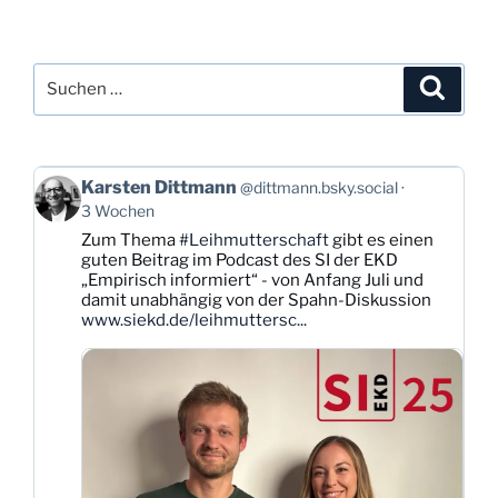
Suchen
Suche
nach:
Beitrag
Karsten Dittmann
@dittmann.bsky.social
von
3 Wochen
Karsten
Zum Thema
#Leihmutterschaft
gibt es einen
Dittmann
guten Beitrag im Podcast des SI der EKD
auf
„Empirisch informiert“ - von Anfang Juli und
Bluesky
damit unabhängig von der Spahn-Diskussion
ansehen
www.siekd.de/leihmuttersc...