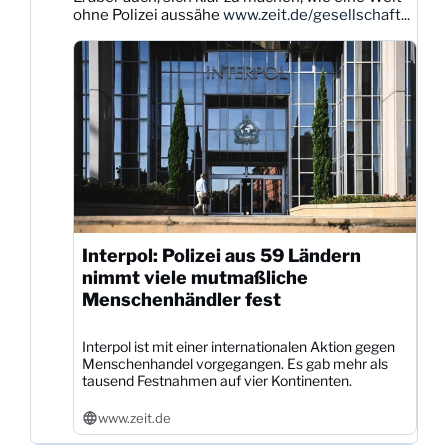
Bluesky
ohne Polizei aussähe
www.zeit.de/gesellschaft...
ansehen
Interpol: Polizei aus 59 Ländern
nimmt viele mutmaßliche
Menschenhändler fest
Interpol ist mit einer internationalen Aktion gegen
Menschenhandel vorgegangen. Es gab mehr als
tausend Festnahmen auf vier Kontinenten.
www.zeit.de