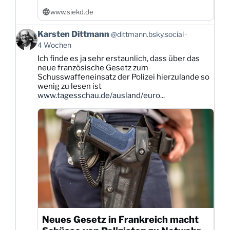
www.siekd.de
Beitrag
Karsten Dittmann
@dittmann.bsky.social
von
4 Wochen
Karsten
Ich finde es ja sehr erstaunlich, dass über das
Dittmann
neue französische Gesetz zum
auf
Schusswaffeneinsatz der Polizei hierzulande so
Bluesky
wenig zu lesen ist
ansehen
www.tagesschau.de/ausland/euro...
Neues Gesetz in Frankreich macht