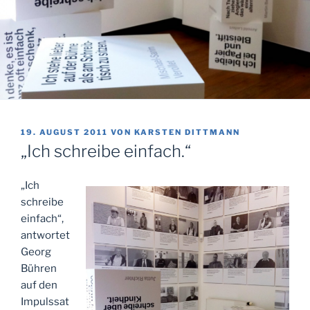
VERÖFFENTLICHT
19. AUGUST 2011
VON
KARSTEN DITTMANN
AM
„Ich schreibe einfach.“
„Ich
schreibe
einfach“,
antwortet
Georg
Bühren
auf den
Impulssat