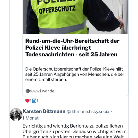
Rund-um-die-Uhr-Bereitschaft der
Polizei Kleve überbringt
Todesnachrichten - seit 25 Jahren
Die Opferschutzbereitschaft der Polizei Kleve hilft
seit 25 Jahren Angehörigen von Menschen, die bei
einem Unfall sterben.
www1.wdr.de
1
1
Beitrag
Karsten Dittmann
@dittmann.bsky.social
von
1 Monat
Karsten
Es richtig und wichtig Berichte zu polizeilichen
Dittmann
Übergriffen zu posten. Genauso wichtig ist es m.
auf
E. aber auch, sich klar zu machen, wie eine Welt