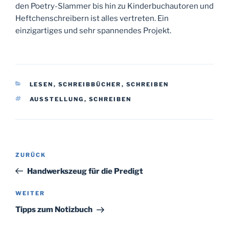
den Poetry-Slammer bis hin zu Kinderbuchautoren und
Heftchenschreibern ist alles vertreten. Ein
einzigartiges und sehr spannendes Projekt.
KATEGORIEN
LESEN
,
SCHREIBBÜCHER
,
SCHREIBEN
SCHLAGWÖRTER
AUSSTELLUNG
,
SCHREIBEN
Beitragsnavigation
Vorheriger
ZURÜCK
Beitrag
Handwerkszeug für die Predigt
Nächster
WEITER
Beitrag
Tipps zum Notizbuch