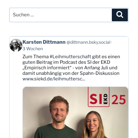
Suchen
Suche
nach:
Beitrag
Karsten Dittmann
@dittmann.bsky.social
von
3 Wochen
Karsten
Zum Thema
#Leihmutterschaft
gibt es einen
Dittmann
guten Beitrag im Podcast des SI der EKD
auf
„Empirisch informiert“ - von Anfang Juli und
Bluesky
damit unabhängig von der Spahn-Diskussion
ansehen
www.siekd.de/leihmuttersc...