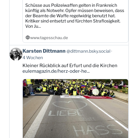
Schüsse aus Polizeiwaffen gelten in Frankreich
künftig als Notwehr. Opfer müssen beweisen, dass
der Beamte die Waffe regelwidrig benutzt hat.
Kritiker sind entsetzt und fürchten Straflosigkeit.
Von Ju...
www.tagesschau.de
Beitrag
Karsten Dittmann
@dittmann.bsky.social
von
4 Wochen
Karsten
Kleiner Rückblick auf Erfurt und die Kirchen
Dittmann
eulemagazin.de/herz-oder-he...
auf
Bluesky
ansehen