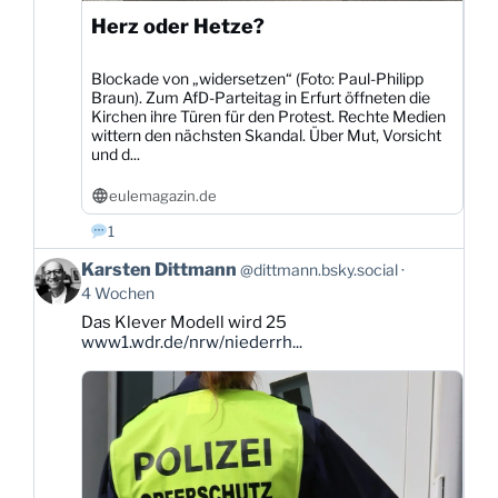
Herz oder Hetze?
Blockade von „widersetzen“ (Foto: Paul-Philipp
Braun). Zum AfD-Parteitag in Erfurt öffneten die
Kirchen ihre Türen für den Protest. Rechte Medien
wittern den nächsten Skandal. Über Mut, Vorsicht
und d...
eulemagazin.de
1
Beitrag
Karsten Dittmann
@dittmann.bsky.social
von
4 Wochen
Karsten
Das Klever Modell wird 25
Dittmann
www1.wdr.de/nrw/niederrh...
auf
Bluesky
ansehen