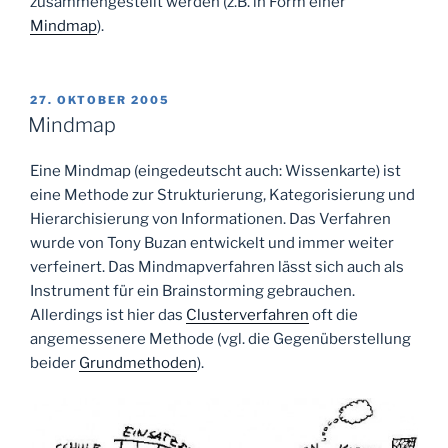
zusammengestellt werden (z.B. in Form einer
Mindmap
).
VERÖFFENTLICHT
27. OKTOBER 2005
AM
Mindmap
Eine Mindmap (eingedeutscht auch: Wissenkarte) ist
eine Methode zur Strukturierung, Kategorisierung und
Hierarchisierung von Informationen. Das Verfahren
wurde von Tony Buzan entwickelt und immer weiter
verfeinert. Das Mindmapverfahren lässt sich auch als
Instrument für ein Brainstorming gebrauchen.
Allerdings ist hier das
Clusterverfahren
oft die
angemessenere Methode (vgl. die Gegenüberstellung
beider
Grundmethoden
).