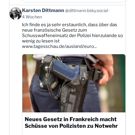
Beitrag
Karsten Dittmann
@dittmann.bsky.social
von
4 Wochen
Karsten
Ich finde es ja sehr erstaunlich, dass über das
Dittmann
neue französische Gesetz zum
auf
Schusswaffeneinsatz der Polizei hierzulande so
Bluesky
wenig zu lesen ist
ansehen
www.tagesschau.de/ausland/euro...
Neues Gesetz in Frankreich macht
Schüsse von Polizisten zu Notwehr