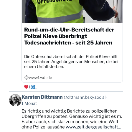
Rund-um-die-Uhr-Bereitschaft der
Polizei Kleve überbringt
Todesnachrichten - seit 25 Jahren
Die Opferschutzbereitschaft der Polizei Kleve hilft
seit 25 Jahren Angehörigen von Menschen, die bei
einem Unfall sterben.
www1.wdr.de
1
1
Beitrag
Karsten Dittmann
@dittmann.bsky.social
von
1 Monat
Karsten
Es richtig und wichtig Berichte zu polizeilichen
Dittmann
Übergriffen zu posten. Genauso wichtig ist es m.
auf
E. aber auch, sich klar zu machen, wie eine Welt
Bluesky
ohne Polizei aussähe
www.zeit.de/gesellschaft...
ansehen