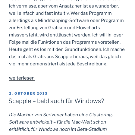
ich vermisse, aber vom Ansatz her ist es wunderbar,
weil einfach und fast intuitiv. Wer das Programm
allerdings als Mindmapping-Software oder Programm
zur Erstellung von Grafiken und Flowcharts
missversteht, wird enttäuscht werden. Ich will in loser
Folge mal die Funktionen des Programms vorstellen.
Heute geht es los mit den Grundfunktionen. Ich mache
das mal als Grafik aus Scapple heraus, weil das gleich
viel mehr demonstriert als jede Beschreibung.
„Scapple
weiterlesen
–
die
VERÖFFENTLICHT
2. OKTOBER 2013
AM
Grundfunktionen
Scapple – bald auch für Windows?
vorgestellt“
Die Macher von Scrivener haben eine Clustering-
Software entwickelt – für die Mac-Welt schon
erhältlich, für Windows noch im Beta-Stadium