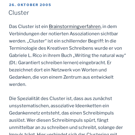
VERÖFFENTLICHT
26. OKTOBER 2005
AM
Cluster
Das Cluster ist ein
Brainstormingverfahren
, in dem
Verbindungen der notierten Assoziationen sichtbar
werden. „Cluster“ ist ein schillernder Begriff: In die
Terminologie des Kreativen Schreibens wurde er von
Gabriele L. Rico in ihrem Buch „Writing the natural way“
(Dt.: Garantiert schreiben lernen) eingebracht. Er
bezeichnet dort ein Netzwerk von Worten und
Gedanken, die von einem Zentrum aus entwickelt
werden.
Die Spezialität des Cluster ist, dass aus zunächst
unsystematischen, assoziative Ideenketten ein
Gedankennetz entsteht, das einen Schreibimpuls
auslöst. Wer diesen Schreibimpuls spürt, fängt
unmittelbar an zu schreiben und schreibt, solange der
Impuls trägt. Hier verbindet sich das Clustering mit