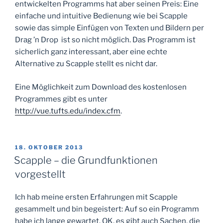
entwickelten Programms hat aber seinen Preis: Eine
einfache und intuitive Bedienung wie bei Scapple
sowie das simple Einfügen von Texten und Bildern per
Drag ’n Drop ist so nicht möglich. Das Programm ist
sicherlich ganz interessant, aber eine echte
Alternative zu Scapple stellt es nicht dar.
Eine Möglichkeit zum Download des kostenlosen
Programmes gibt es unter
http://vue.tufts.edu/index.cfm
.
VERÖFFENTLICHT
18. OKTOBER 2013
AM
Scapple – die Grundfunktionen
vorgestellt
Ich hab meine ersten Erfahrungen mit Scapple
gesammelt und bin begeistert: Auf so ein Programm
habe ich lange gewartet. OK, es gibt auch Sachen, die