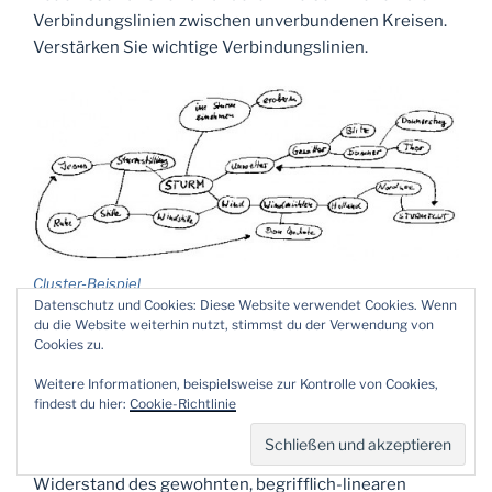
Verbindungslinien zwischen unverbundenen Kreisen.
Verstärken Sie wichtige Verbindungslinien.
Cluster-Beispiel
Datenschutz und Cookies: Diese Website verwendet Cookies. Wenn
du die Website weiterhin nutzt, stimmst du der Verwendung von
Cookies zu.
Muster, Versuchsnetz und Schreibimpuls
Weitere Informationen, beispielsweise zur Kontrolle von Cookies,
findest du hier:
Cookie-Richtlinie
Wer zum ersten Mal ein Cluster erstellt, wird sich
schon bald nach dem Sinn des Ganzen fragen. RICO
erklärt diese Reaktion zum einen mit dem inneren
Widerstand des gewohnten, begrifflich-linearen