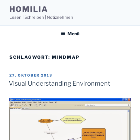
Zum
HOMILIA
Inhalt
Lesen | Schreiben | Notiznehmen
springen
Menü
SCHLAGWORT:
MINDMAP
VERÖFFENTLICHT
27. OKTOBER 2013
AM
Visual Understanding Environment