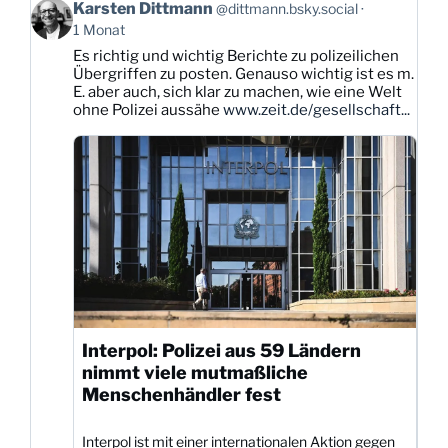
Beitrag
Karsten Dittmann
@dittmann.bsky.social
von
1 Monat
Karsten
Es richtig und wichtig Berichte zu polizeilichen
Dittmann
Übergriffen zu posten. Genauso wichtig ist es m.
auf
E. aber auch, sich klar zu machen, wie eine Welt
Bluesky
ohne Polizei aussähe
www.zeit.de/gesellschaft...
ansehen
Interpol: Polizei aus 59 Ländern
nimmt viele mutmaßliche
Menschenhändler fest
Interpol ist mit einer internationalen Aktion gegen