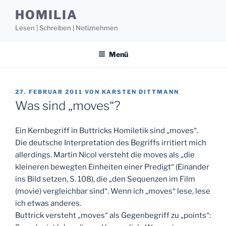
Zum
HOMILIA
Inhalt
Lesen | Schreiben | Notiznehmen
springen
Menü
VERÖFFENTLICHT
27. FEBRUAR 2011
VON
KARSTEN DITTMANN
AM
Was sind „moves“?
Ein Kernbegriff in Buttricks Homiletik sind „moves“.
Die deutsche Interpretation des Begriffs irritiert mich
allerdings. Martin Nicol versteht die moves als „die
kleineren bewegten Einheiten einer Predigt“ (Einander
ins Bild setzen, S. 108), die „den Sequenzen im Film
(movie) vergleichbar sind“. Wenn ich „moves“ lese, lese
ich etwas anderes.
Buttrick versteht „moves“ als Gegenbegriff zu „points“: