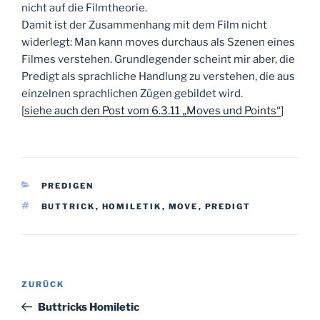
nicht auf die Filmtheorie.
Damit ist der Zusammenhang mit dem Film nicht
widerlegt: Man kann moves durchaus als Szenen eines
Filmes verstehen. Grundlegender scheint mir aber, die
Predigt als sprachliche Handlung zu verstehen, die aus
einzelnen sprachlichen Zügen gebildet wird.
[
siehe auch den Post vom 6.3.11 „Moves und Points“
]
KATEGORIEN
PREDIGEN
SCHLAGWÖRTER
BUTTRICK
,
HOMILETIK
,
MOVE
,
PREDIGT
Beitragsnavigation
Vorheriger
ZURÜCK
Beitrag
Buttricks Homiletic