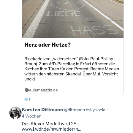
Herz oder Hetze?
Blockade von „widersetzen“ (Foto: Paul-Philipp
Braun). Zum AfD-Parteitag in Erfurt öffneten die
Kirchen ihre Türen für den Protest. Rechte Medien
wittern den nächsten Skandal. Über Mut, Vorsicht
und d...
eulemagazin.de
1
Beitrag
Karsten Dittmann
@dittmann.bsky.social
von
4 Wochen
Karsten
Das Klever Modell wird 25
Dittmann
www1.wdr.de/nrw/niederrh...
auf