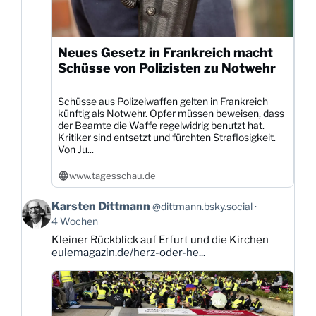
Neues Gesetz in Frankreich macht
Schüsse von Polizisten zu Notwehr
Schüsse aus Polizeiwaffen gelten in Frankreich
künftig als Notwehr. Opfer müssen beweisen, dass
der Beamte die Waffe regelwidrig benutzt hat.
Kritiker sind entsetzt und fürchten Straflosigkeit.
Von Ju...
www.tagesschau.de
Beitrag
Karsten Dittmann
@dittmann.bsky.social
von
4 Wochen
Karsten
Kleiner Rückblick auf Erfurt und die Kirchen
Dittmann
eulemagazin.de/herz-oder-he...
auf
Bluesky
ansehen