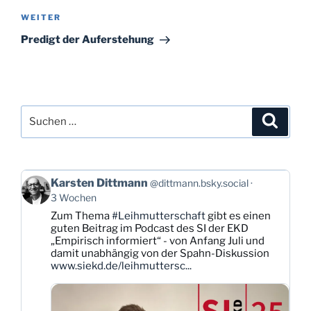
Nächster
WEITER
Beitrag
Predigt der Auferstehung
Suchen
Suche
nach:
Beitrag
Karsten Dittmann
@dittmann.bsky.social
von
3 Wochen
Karsten
Zum Thema
#Leihmutterschaft
gibt es einen
Dittmann
guten Beitrag im Podcast des SI der EKD
auf
„Empirisch informiert“ - von Anfang Juli und
Bluesky
damit unabhängig von der Spahn-Diskussion
ansehen
www.siekd.de/leihmuttersc...