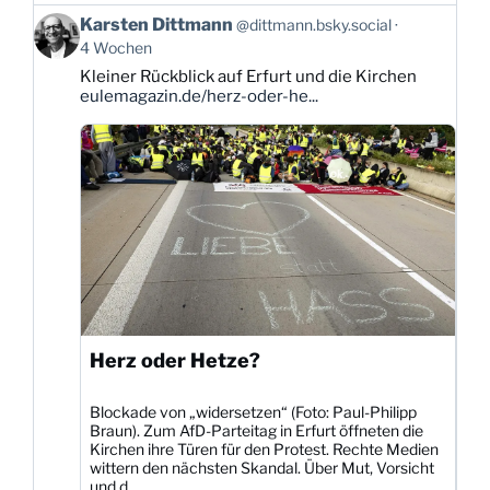
Beitrag
Karsten Dittmann
@dittmann.bsky.social
von
4 Wochen
Karsten
Kleiner Rückblick auf Erfurt und die Kirchen
Dittmann
eulemagazin.de/herz-oder-he...
auf
Bluesky
ansehen
Herz oder Hetze?
Blockade von „widersetzen“ (Foto: Paul-Philipp
Braun). Zum AfD-Parteitag in Erfurt öffneten die
Kirchen ihre Türen für den Protest. Rechte Medien
wittern den nächsten Skandal. Über Mut, Vorsicht
und d...