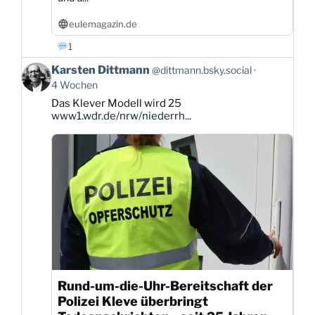
eulemagazin.de
1
Beitrag
Karsten Dittmann
@dittmann.bsky.social
von
4 Wochen
Karsten
Das Klever Modell wird 25
Dittmann
www1.wdr.de/nrw/niederrh...
auf
Bluesky
ansehen
Rund-um-die-Uhr-Bereitschaft der
Polizei Kleve überbringt