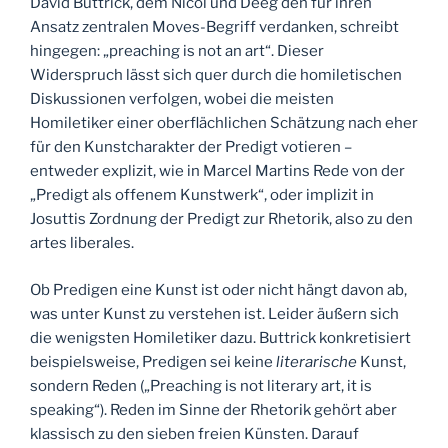
David Buttrick, dem Nicol und Deeg den für ihren
Ansatz zentralen Moves-Begriff verdanken, schreibt
hingegen: „preaching is not an art“. Dieser
Widerspruch lässt sich quer durch die homiletischen
Diskussionen verfolgen, wobei die meisten
Homiletiker einer oberflächlichen Schätzung nach eher
für den Kunstcharakter der Predigt votieren –
entweder explizit, wie in Marcel Martins Rede von der
„Predigt als offenem Kunstwerk“, oder implizit in
Josuttis Zordnung der Predigt zur Rhetorik, also zu den
artes liberales.
Ob Predigen eine Kunst ist oder nicht hängt davon ab,
was unter Kunst zu verstehen ist. Leider äußern sich
die wenigsten Homiletiker dazu. Buttrick konkretisiert
beispielsweise, Predigen sei keine
literarische
Kunst,
sondern Reden („Preaching is not literary art, it is
speaking“). Reden im Sinne der Rhetorik gehört aber
klassisch zu den sieben freien Künsten. Darauf