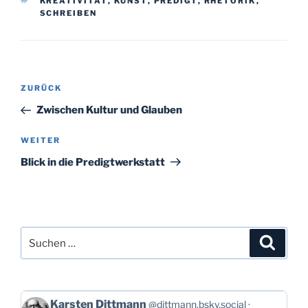
SCHLAGWÖRTER
KREATIVITÄT
,
KUNST
,
PREDIGT
,
RHETORIK
,
SCHREIBEN
Beitragsnavigation
Vorheriger
ZURÜCK
Beitrag
Zwischen Kultur und Glauben
Nächster
WEITER
Beitrag
Blick in die Predigtwerkstatt
Suchen
Suche
nach:
Beitrag
Karsten Dittmann
@dittmann.bsky.social