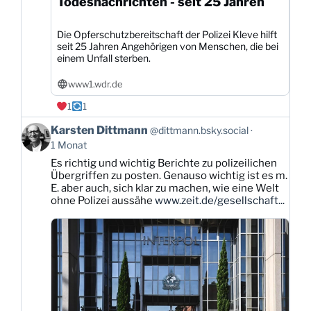
Todesnachrichten - seit 25 Jahren
Die Opferschutzbereitschaft der Polizei Kleve hilft
seit 25 Jahren Angehörigen von Menschen, die bei
einem Unfall sterben.
www1.wdr.de
1
1
Beitrag
Karsten Dittmann
@dittmann.bsky.social
von
1 Monat
Karsten
Es richtig und wichtig Berichte zu polizeilichen
Dittmann
Übergriffen zu posten. Genauso wichtig ist es m.
auf
E. aber auch, sich klar zu machen, wie eine Welt
Bluesky
ohne Polizei aussähe
www.zeit.de/gesellschaft...
ansehen