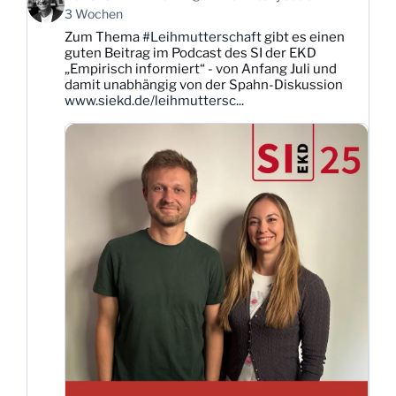
von
3 Wochen
Karsten
Zum Thema
#Leihmutterschaft
gibt es einen
Dittmann
guten Beitrag im Podcast des SI der EKD
auf
„Empirisch informiert“ - von Anfang Juli und
Bluesky
damit unabhängig von der Spahn-Diskussion
ansehen
www.siekd.de/leihmuttersc...