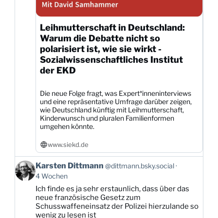
Leihmutterschaft in Deutschland:
Warum die Debatte nicht so
polarisiert ist, wie sie wirkt -
Sozialwissenschaftliches Institut
der EKD
Die neue Folge fragt, was Expert*inneninterviews
und eine repräsentative Umfrage darüber zeigen,
wie Deutschland künftig mit Leihmutterschaft,
Kinderwunsch und pluralen Familienformen
umgehen könnte.
www.siekd.de
Beitrag
Karsten Dittmann
@dittmann.bsky.social
von
4 Wochen
Karsten
Ich finde es ja sehr erstaunlich, dass über das
Dittmann
neue französische Gesetz zum
auf
Schusswaffeneinsatz der Polizei hierzulande so
Bluesky
wenig zu lesen ist
ansehen