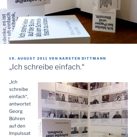
VERÖFFENTLICHT
19. AUGUST 2011
VON
KARSTEN DITTMANN
AM
„Ich schreibe einfach.“
„Ich
schreibe
einfach“,
antwortet
Georg
Bühren
auf den
Impulssat