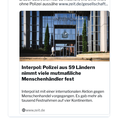
Bluesky
ohne Polizei aussähe
www.zeit.de/gesellschaft...
ansehen
Interpol: Polizei aus 59 Ländern
nimmt viele mutmaßliche
Menschenhändler fest
Interpol ist mit einer internationalen Aktion gegen
Menschenhandel vorgegangen. Es gab mehr als
tausend Festnahmen auf vier Kontinenten.
www.zeit.de