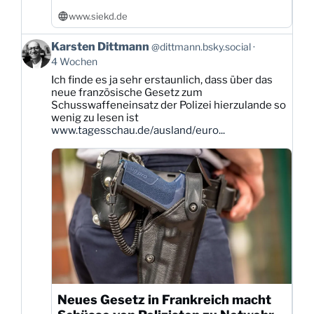
www.siekd.de
Beitrag
Karsten Dittmann
@dittmann.bsky.social
von
4 Wochen
Karsten
Ich finde es ja sehr erstaunlich, dass über das
Dittmann
neue französische Gesetz zum
auf
Schusswaffeneinsatz der Polizei hierzulande so
Bluesky
wenig zu lesen ist
ansehen
www.tagesschau.de/ausland/euro...
Neues Gesetz in Frankreich macht