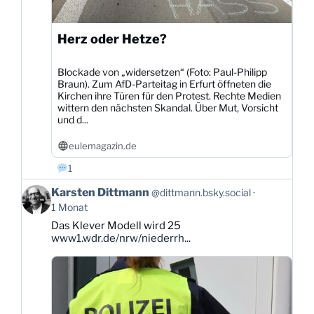
Herz oder Hetze?
Blockade von „widersetzen“ (Foto: Paul-Philipp
Braun). Zum AfD-Parteitag in Erfurt öffneten die
Kirchen ihre Türen für den Protest. Rechte Medien
wittern den nächsten Skandal. Über Mut, Vorsicht
und d...
eulemagazin.de
1
Beitrag
Karsten Dittmann
@dittmann.bsky.social
von
1 Monat
Karsten
Das Klever Modell wird 25
Dittmann
www1.wdr.de/nrw/niederrh...
auf
Bluesky
ansehen