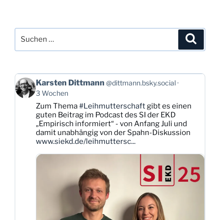
Suchen
Suche
nach:
Beitrag
Karsten Dittmann
@dittmann.bsky.social
von
3 Wochen
Karsten
Zum Thema
#Leihmutterschaft
gibt es einen
Dittmann
guten Beitrag im Podcast des SI der EKD
auf
„Empirisch informiert“ - von Anfang Juli und
Bluesky
damit unabhängig von der Spahn-Diskussion
ansehen
www.siekd.de/leihmuttersc...