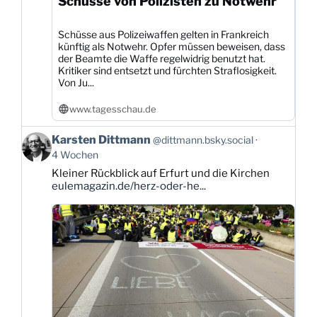
Schüsse von Polizisten zu Notwehr
Schüsse aus Polizeiwaffen gelten in Frankreich
künftig als Notwehr. Opfer müssen beweisen, dass
der Beamte die Waffe regelwidrig benutzt hat.
Kritiker sind entsetzt und fürchten Straflosigkeit.
Von Ju...
www.tagesschau.de
Beitrag
Karsten Dittmann
@dittmann.bsky.social
von
4 Wochen
Karsten
Kleiner Rückblick auf Erfurt und die Kirchen
Dittmann
eulemagazin.de/herz-oder-he...
auf
Bluesky
ansehen