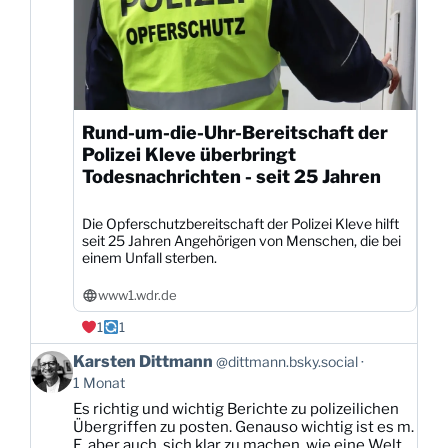
Rund-um-die-Uhr-Bereitschaft der
Polizei Kleve überbringt
Todesnachrichten - seit 25 Jahren
Die Opferschutzbereitschaft der Polizei Kleve hilft
seit 25 Jahren Angehörigen von Menschen, die bei
einem Unfall sterben.
www1.wdr.de
1
1
Beitrag
Karsten Dittmann
@dittmann.bsky.social
von
1 Monat
Karsten
Es richtig und wichtig Berichte zu polizeilichen
Dittmann
Übergriffen zu posten. Genauso wichtig ist es m.
auf
E. aber auch, sich klar zu machen, wie eine Welt