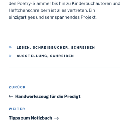
den Poetry-Slammer bis hin zu Kinderbuchautoren und
Heftchenschreibern ist alles vertreten. Ein
einzigartiges und sehr spannendes Projekt.
KATEGORIEN
LESEN
,
SCHREIBBÜCHER
,
SCHREIBEN
SCHLAGWÖRTER
AUSSTELLUNG
,
SCHREIBEN
Beitragsnavigation
Vorheriger
ZURÜCK
Beitrag
Handwerkszeug für die Predigt
Nächster
WEITER
Beitrag
Tipps zum Notizbuch