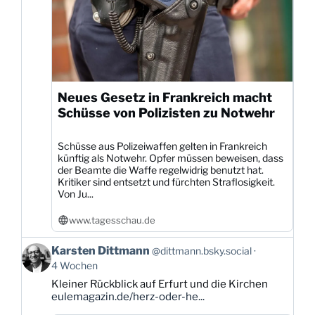
Neues Gesetz in Frankreich macht
Schüsse von Polizisten zu Notwehr
Schüsse aus Polizeiwaffen gelten in Frankreich
künftig als Notwehr. Opfer müssen beweisen, dass
der Beamte die Waffe regelwidrig benutzt hat.
Kritiker sind entsetzt und fürchten Straflosigkeit.
Von Ju...
www.tagesschau.de
Beitrag
Karsten Dittmann
@dittmann.bsky.social
von
4 Wochen
Karsten
Kleiner Rückblick auf Erfurt und die Kirchen
Dittmann
eulemagazin.de/herz-oder-he...
auf
Bluesky