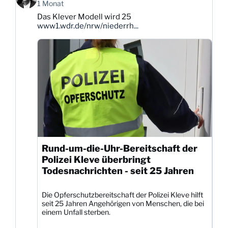
von
1 Monat
Karsten
Das Klever Modell wird 25
Dittmann
www1.wdr.de/nrw/niederrh...
auf
Bluesky
ansehen
Rund-um-die-Uhr-Bereitschaft der
Polizei Kleve überbringt
Todesnachrichten - seit 25 Jahren
Die Opferschutzbereitschaft der Polizei Kleve hilft
seit 25 Jahren Angehörigen von Menschen, die bei
einem Unfall sterben.