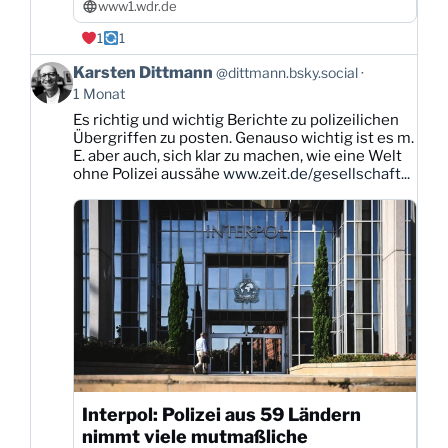
www1.wdr.de
1
1
Beitrag
Karsten Dittmann
@dittmann.bsky.social
von
1 Monat
Karsten
Es richtig und wichtig Berichte zu polizeilichen
Dittmann
Übergriffen zu posten. Genauso wichtig ist es m.
auf
E. aber auch, sich klar zu machen, wie eine Welt
Bluesky
ohne Polizei aussähe
www.zeit.de/gesellschaft...
ansehen
Interpol: Polizei aus 59 Ländern
nimmt viele mutmaßliche