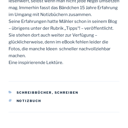
lesenwert, selbst wenn man nicht jede Regel umsetzen
mag. Immerhin fasst das Bändchen 15 Jahre Erfahrung
im Umgang mit Notizbüchern zusammen.
Seine Erfahrungen hatte Mähler schon in seinem Blog
– übrigens unter der Rubrik „Tipps“! – veröffentlicht.
Sie stehen dort auch weiter zur Verfügung –
glücklicherweise, denn im eBook fehlen leider die
Fotos, die manche Ideen schneller nachvollziehbar
machen.
Eine inspirierende Lektüre.
KATEGORIEN
SCHREIBBÜCHER
,
SCHREIBEN
SCHLAGWÖRTER
NOTIZBUCH