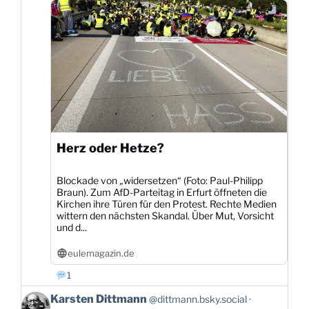
ansehen
Herz oder Hetze?
Blockade von „widersetzen“ (Foto: Paul-Philipp
Braun). Zum AfD-Parteitag in Erfurt öffneten die
Kirchen ihre Türen für den Protest. Rechte Medien
wittern den nächsten Skandal. Über Mut, Vorsicht
und d...
eulemagazin.de
1
Beitrag
Karsten Dittmann
@dittmann.bsky.social