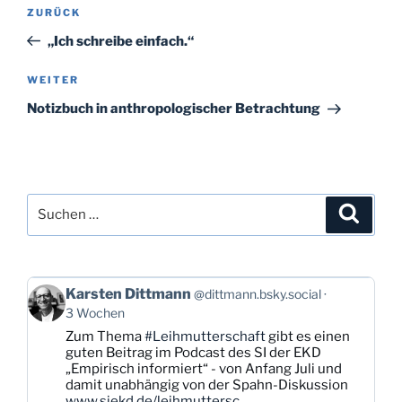
Beitragsnavigation
Vorheriger
ZURÜCK
Beitrag
„Ich schreibe einfach.“
Nächster
WEITER
Beitrag
Notizbuch in anthropologischer Betrachtung
Suchen
Suche
nach:
Beitrag
Karsten Dittmann
@dittmann.bsky.social
von
3 Wochen
Karsten
Zum Thema
#Leihmutterschaft
gibt es einen
Dittmann
guten Beitrag im Podcast des SI der EKD
auf
„Empirisch informiert“ - von Anfang Juli und
Bluesky
damit unabhängig von der Spahn-Diskussion
ansehen
www.siekd.de/leihmuttersc...