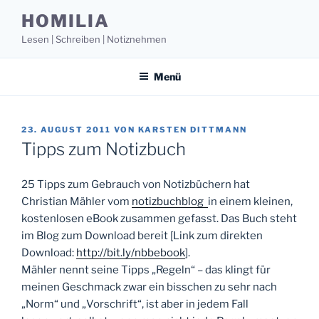
Zum
HOMILIA
Inhalt
Lesen | Schreiben | Notiznehmen
springen
Menü
VERÖFFENTLICHT
23. AUGUST 2011
VON
KARSTEN DITTMANN
AM
Tipps zum Notizbuch
25 Tipps zum Gebrauch von Notizbüchern hat
Christian Mähler vom
notizbuchblog
in einem kleinen,
kostenlosen eBook zusammen gefasst. Das Buch steht
im Blog zum Download bereit [Link zum direkten
Download:
http://bit.ly/nbbebook
].
Mähler nennt seine Tipps „Regeln“ – das klingt für
meinen Geschmack zwar ein bisschen zu sehr nach
„Norm“ und „Vorschrift“, ist aber in jedem Fall