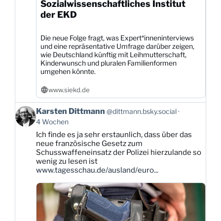
Sozialwissenschaftliches Institut
der EKD
Die neue Folge fragt, was Expert*inneninterviews
und eine repräsentative Umfrage darüber zeigen,
wie Deutschland künftig mit Leihmutterschaft,
Kinderwunsch und pluralen Familienformen
umgehen könnte.
www.siekd.de
Beitrag
Karsten Dittmann
@dittmann.bsky.social
von
4 Wochen
Karsten
Ich finde es ja sehr erstaunlich, dass über das
Dittmann
neue französische Gesetz zum
auf
Schusswaffeneinsatz der Polizei hierzulande so
Bluesky
wenig zu lesen ist
ansehen
www.tagesschau.de/ausland/euro...