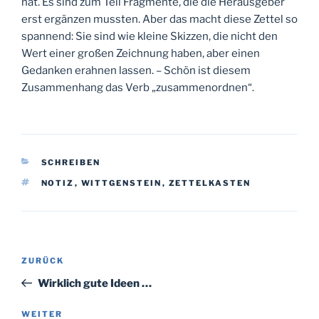
hat. Es sind zum Teil Fragmente, die die Herausgeber
erst ergänzen mussten. Aber das macht diese Zettel so
spannend: Sie sind wie kleine Skizzen, die nicht den
Wert einer großen Zeichnung haben, aber einen
Gedanken erahnen lassen. – Schön ist diesem
Zusammenhang das Verb „zusammenordnen“.
KATEGORIEN
SCHREIBEN
SCHLAGWÖRTER
NOTIZ
,
WITTGENSTEIN
,
ZETTELKASTEN
Beitragsnavigation
Vorheriger
ZURÜCK
Beitrag
Wirklich gute Ideen …
Nächster
WEITER