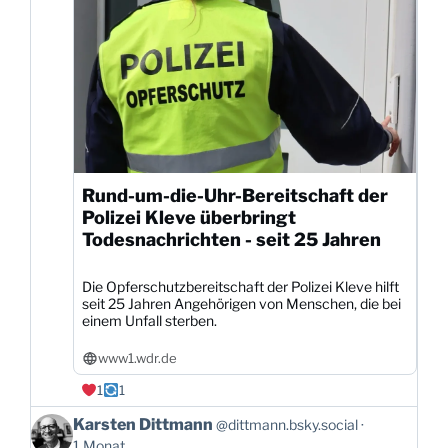
Rund-um-die-Uhr-Bereitschaft der
Polizei Kleve überbringt
Todesnachrichten - seit 25 Jahren
Die Opferschutzbereitschaft der Polizei Kleve hilft
seit 25 Jahren Angehörigen von Menschen, die bei
einem Unfall sterben.
www1.wdr.de
1
1
Beitrag
Karsten Dittmann
@dittmann.bsky.social
von
1 Monat