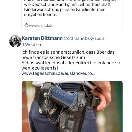
wie Deutschland künftig mit Leihmutterschaft,
Kinderwunsch und pluralen Familienformen
umgehen könnte.
www.siekd.de
Beitrag
Karsten Dittmann
@dittmann.bsky.social
von
4 Wochen
Karsten
Ich finde es ja sehr erstaunlich, dass über das
Dittmann
neue französische Gesetz zum
auf
Schusswaffeneinsatz der Polizei hierzulande so
Bluesky
wenig zu lesen ist
ansehen
www.tagesschau.de/ausland/euro...