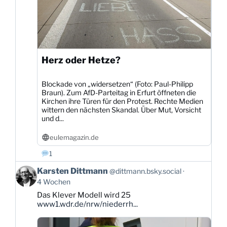
Herz oder Hetze?
Blockade von „widersetzen“ (Foto: Paul-Philipp
Braun). Zum AfD-Parteitag in Erfurt öffneten die
Kirchen ihre Türen für den Protest. Rechte Medien
wittern den nächsten Skandal. Über Mut, Vorsicht
und d...
eulemagazin.de
1
Beitrag
Karsten Dittmann
@dittmann.bsky.social
von
4 Wochen
Karsten
Das Klever Modell wird 25
Dittmann
www1.wdr.de/nrw/niederrh...
auf
Bluesky
ansehen