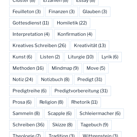
Cluster
(8)
Erzählen
(8)
Essay
(8)
Feuilleton
(3)
Finanzen
(3)
Glauben
(3)
Gottesdienst
(11)
Homiletik
(22)
Interpretation
(4)
Konfirmation
(4)
Kreatives Schreiben
(26)
Kreativität
(13)
Kunst
(6)
Listen
(2)
Liturgie
(10)
Lyrik
(6)
Methoden
(16)
Mindmap
(9)
Move
(5)
Notiz
(24)
Notizbuch
(8)
Predigt
(31)
Predigtreihe
(6)
Predigtvorbereitung
(31)
Prosa
(6)
Religion
(8)
Rhetorik
(11)
Sammeln
(8)
Scapple
(6)
Schleiermacher
(6)
Schreiben
(36)
Skizze
(8)
Tagebuch
(9)
Theologie
(7)
Tradition
(3)
Wittgenstein
(3)