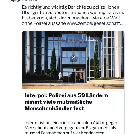
Karsten
Es richtig und wichtig Berichte zu polizeilichen
Dittmann
Übergriffen zu posten. Genauso wichtig ist es m.
auf
E. aber auch, sich klar zu machen, wie eine Welt
Bluesky
ohne Polizei aussähe
www.zeit.de/gesellschaft...
ansehen
Interpol: Polizei aus 59 Ländern
nimmt viele mutmaßliche
Menschenhändler fest
Interpol ist mit einer internationalen Aktion gegen
Menschenhandel vorgegangen. Es gab mehr als
tausend Festnahmen auf vier Kontinenten.