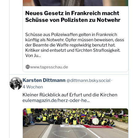
Neues Gesetz in Frankreich macht
Schüsse von Polizisten zu Notwehr
Schüsse aus Polizeiwaffen gelten in Frankreich
künftig als Notwehr. Opfer müssen beweisen, dass
der Beamte die Waffe regelwidrig benutzt hat.
Kritiker sind entsetzt und fürchten Straflosigkeit.
Von Ju...
www.tagesschau.de
Beitrag
Karsten Dittmann
@dittmann.bsky.social
von
4 Wochen
Karsten
Kleiner Rückblick auf Erfurt und die Kirchen
Dittmann
eulemagazin.de/herz-oder-he...
auf
Bluesky
ansehen