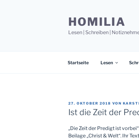
Zum
Inhalt
HOMILIA
springen
Lesen | Schreiben | Notiznehm
Startseite
Lesen
Schr
VERÖFFENTLICHT
27. OKTOBER 2018
VON
KARST
AM
Ist die Zeit der Pre
„Die Zeit der Predigt ist vorbe
Beilage „Christ & Welt“. Ihr Text