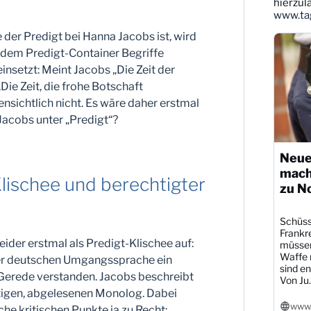
ansehen
hierzul
www.tag
der Predigt bei Hanna Jacobs ist, wird
 dem Predigt-Container Begriffe
insetzt: Meint Jacobs „Die Zeit der
Die Zeit, die frohe Botschaft
ensichtlich nicht. Es wäre daher erstmal
Jacobs unter „Predigt“?
Neue
mach
lischee und berechtigter
zu N
Schüsse
Frankre
leider erstmal als Predigt-Klischee auf:
müssen
Waffe r
der deutschen Umgangssprache ein
sind en
Gerede verstanden. Jacobs beschreibt
Von Ju..
tigen, abgelesenen Monolog. Dabei
www.
he kritischen Punkte ja zu Recht: