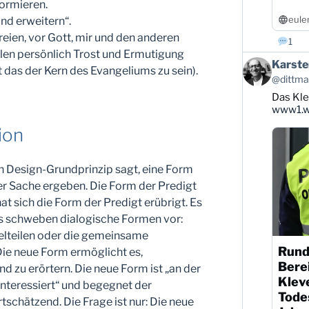
formieren.
eule
nd erweitern“.
reien, vor Gott, mir und den anderen
1
ollen persönlich Trost und Ermutigung
Beitrag
Karste
 das der Kern des Evangeliums zu sein).
von
@dittman
Karsten
Das Kle
Dittmann
auf
www1.wd
Bluesky
ion
ansehen
n Design-Grundprinzip sagt, eine Form
er Sache ergeben. Die Form der Predigt
 hat sich die Form der Predigt erübrigt. Es
s schweben dialogische Formen vor:
belteilen oder die gemeinsame
Rund
Die neue Form ermöglicht es,
Berei
d zu erörtern. Die neue Form ist „an der
Klev
interessiert“ und begegnet der
Todes
rtschätzend. Die Frage ist nur: Die neue