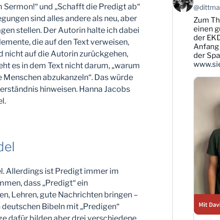
von
 Sermon!“ und „Schafft die Predigt ab“
@dittman
Karsten
gungen sind alles andere als neu, aber
Zum T
Dittmann
auf
einen g
agen stellen.
Der Autorin halte ich dabei
Bluesky
der EKD
lemente, die auf den Text verweisen,
ansehen
Anfang 
d nicht auf die Autorin zurückgehen,
der Sp
www.sie
eht es in dem Text nicht darum, „warum
die Menschen abzukanzeln“. Das würde
erständnis hinweisen. Hanna Jacobs
l.
del
l. Allerdings ist Predigt immer im
men, dass „Predigt“ ein
gen, Lehren, gute Nachrichten bringen –
 in deutschen Bibeln mit „Predigen“
e dafür bilden aber drei verschiedene