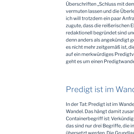
Überschriften „Schluss mit dem
vermuten lassen und die Überle
ich will trotzdem ein paar Anfr
zugute, dass die reißerischen E
redaktionell begründet sind un
denn anders als angekündigt g
es nicht mehr zeitgemäß ist, 
auf ein merkwürdiges Predigtv
geht es um einen Predigtwande
Predigt ist im Wan
In der Tat: Predigt ist im Wande
Wandel. Das hängt damit zusam
Containerbegriff ist: Verkündi
das sind nur drei Begriffe, die
übersetzt werden. Die Grundlag