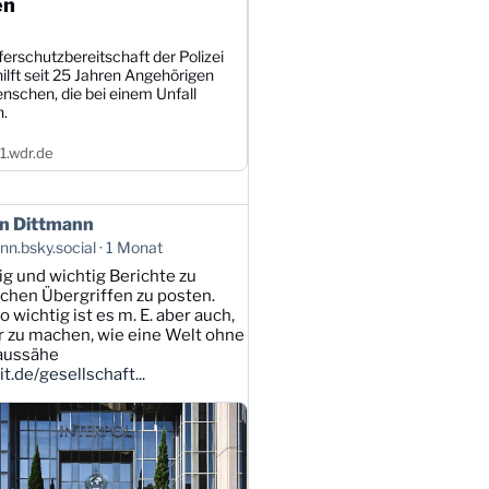
en
erschutzbereitschaft der Polizei
ilft seit 25 Jahren Angehörigen
nschen, die bei einem Unfall
n.
.wdr.de
n Dittmann
n.bsky.social
1 Monat
tig und wichtig Berichte zu
lichen Übergriffen zu posten.
 wichtig ist es m. E. aber auch,
ar zu machen, wie eine Welt ohne
 aussähe
t.de/gesellschaft...