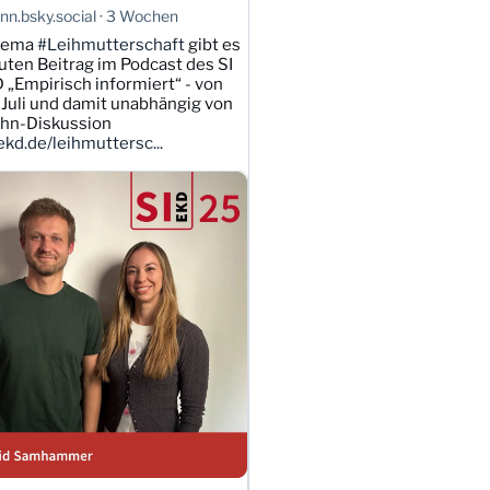
n.bsky.social
3 Wochen
hema
#Leihmutterschaft
gibt es
uten Beitrag im Podcast des SI
 „Empirisch informiert“ - von
Juli und damit unabhängig von
ahn-Diskussion
kd.de/leihmuttersc...