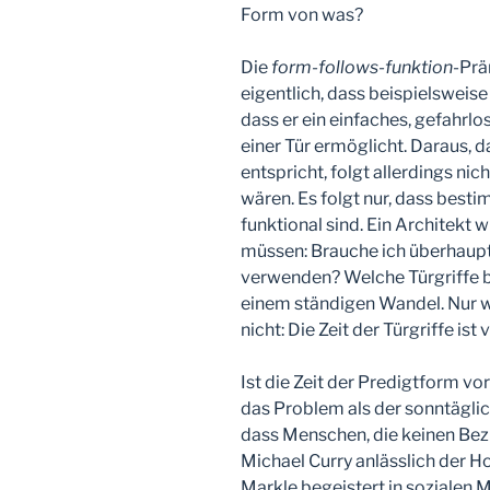
Form von was?
Die
form-follows-funktion
-Prä
eigentlich, dass beispielsweise
dass er ein einfaches, gefahrl
einer Tür ermöglicht. Daraus, d
entspricht, folgt allerdings ni
wären. Es folgt nur, dass best
funktional sind. Ein Architekt w
müssen: Brauche ich überhaupt
verwenden? Welche Türgriffe br
einem ständigen Wandel. Nur wei
nicht: Die Zeit der Türgriffe ist 
Ist die Zeit der Predigtform vor
das Problem als der sonntägl
dass Menschen, die keinen Bezu
Michael Curry anlässlich der 
Markle begeistert in sozialen M