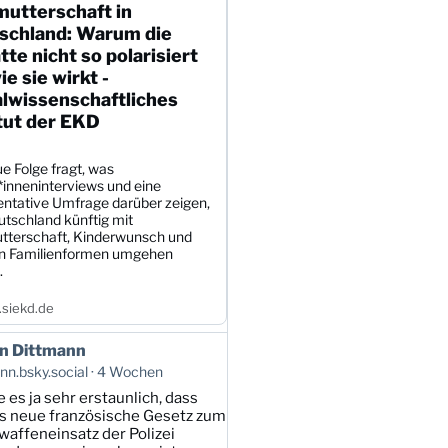
mutterschaft in
schland: Warum die
te nicht so polarisiert
wie sie wirkt -
alwissenschaftliches
tut der EKD
e Folge fragt, was
*inneninterviews und eine
entative Umfrage darüber zeigen,
utschland künftig mit
tterschaft, Kinderwunsch und
en Familienformen umgehen
.
siekd.de
n Dittmann
n.bsky.social
4 Wochen
e es ja sehr erstaunlich, dass
s neue französische Gesetz zum
affeneinsatz der Polizei