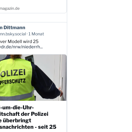
magazin.de
n Dittmann
n.bsky.social
1 Monat
ver Modell wird 25
r.de/nrw/niederrh...
-um-die-Uhr-
tschaft der Polizei
e überbringt
nachrichten - seit 25