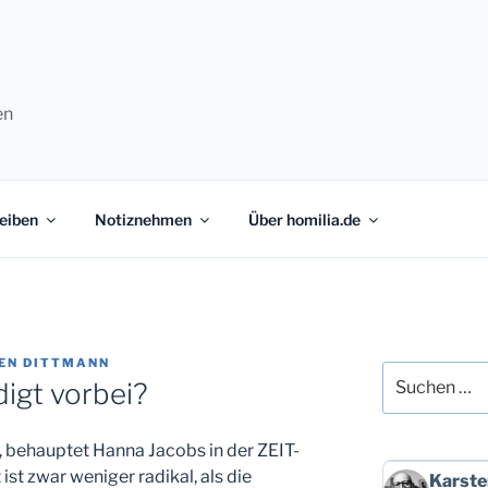
en
eiben
Notiznehmen
Über homilia.de
EN DITTMANN
Suchen
digt vorbei?
nach:
i“, behauptet Hanna Jacobs in der ZEIT-
 ist zwar weniger radikal, als die
Beitrag
Karste