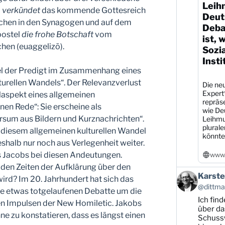
Leih
a
verkündet
das kommende Gottesreich
Deut
chen in den Synagogen und auf dem
Debat
postel
die frohe Botschaft
vom
ist, 
hen (euaggelizō).
Sozi
Insti
l der Predigt im Zusammenhang eines
turellen Wandels“. Der Relevanzverlust
Die neu
Expert
eilaspekt eines allgemeinen
repräs
nen Rede“: Sie erscheine als
wie De
rsum aus Bildern und Kurznachrichten“.
Leihmu
plural
t diesem allgemeinen kulturellen Wandel
könnte
shalb nur noch aus Verlegenheit weiter.
s Jacobs bei diesen Andeutungen.
www.
t den Zeiten der Aufklärung über den
Beitrag
Karste
wird? Im 20. Jahrhundert hat sich das
von
@dittman
le etwas totgelaufenen Debatte um die
Karsten
Ich find
Dittmann
 den Impulsen der New Homiletic. Jakobs
auf
über da
ne zu konstatieren, dass es längst einen
Bluesky
Schussw