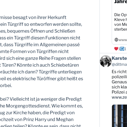
Jahr
Die Opf
misse besagt von ihrer Herkunft
Kleve h
 ein Türgriff so entworfen werden sollte,
von Me
sterbe
oses, bequemes Öffnen und Schließen
ass ein Türgriff diesen Funktionen nicht
www1
cht, dass Türgriffe im Allgemeinen passé
1
1
immte Formen von Türgriffen nicht
Beitrag
ird sich eine ganze Reihe Fragen stellen
Karste
von
@dittman
 Türen? Könnte ich auch Schiebetüren
Karsten
äuchte ich dann? Türgriffe unterliegen
Es rich
Dittmann
auf
polizei
l es elektrische Türöffner gibt heißt es
Bluesky
Genauso
vorbei.
ansehen
sich kl
Polizei
www.zei
bei? Vielleicht ist ja weniger die Predigt
iche Morgengottesdienst. Wie kommt es,
g zur Kirche haben, die Predigt von
Hochzeit von Prinz Harry und Meghan
edien teilen? Könnte es sein, dass nicht