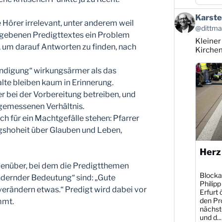
Beitrag
Karste
e Hörer irrelevant, unter anderem weil
von
@dittman
Karsten
gegebenen Predigttextes ein Problem
Kleiner
Dittmann
t, um darauf Antworten zu finden, nach
auf
Kirche
Bluesky
ansehen
ündigung“ wirkungsärmer als das
alte bleiben kaum in Erinnerung.
r bei der Vorbereitung betreiben, und
ngemessenen Verhältnis.
 für ein Machtgefälle stehen: Pfarrer
gshoheit über Glauben und Leben,
Herz
genüber, bei dem die Predigtthemen
Blocka
ändernder Bedeutung“ sind: „Gute
Philipp
 verändern etwas.“ Predigt wird dabei vor
Erfurt 
den Pr
mmt.
nächst
und d...