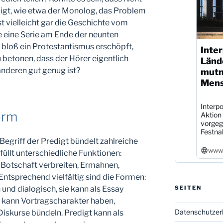
igt, wie etwa der Monolog, das Problem
Ist vielleicht gar die Geschichte vom
e eine Serie am Ende der neunten
ht bloß ein Protestantismus erschöpft,
Inter
betonen, dass der Hörer eigentlich
Länd
anderen gut genug ist?
mutm
Mens
Interpo
orm
Aktion
vorgeg
Festna
 Begriff der Predigt bündelt zahlreiche
www.
üllt unterschiedliche Funktionen:
 Botschaft verbreiten, Ermahnen,
 Entsprechend vielfältig sind die Formen:
SEITEN
und dialogisch, sie kann als Essay
ie kann Vortragscharakter haben,
Datenschutzer
skurse bündeln. Predigt kann als