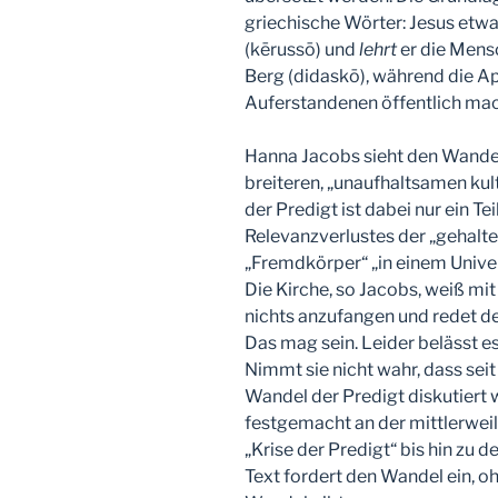
griechische Wörter: Jesus etw
(kērussō) und
lehrt
er die Mens
Berg (didaskō), während die A
Auferstandenen öffentlich mac
Hanna Jacobs sieht den Wande
breiteren, „unaufhaltsamen kul
der Predigt ist dabei nur ein T
Relevanzverlustes der „gehalte
„Fremdkörper“ „in einem Unive
Die Kirche, so Jacobs, weiß mi
nichts anzufangen und redet de
Das mag sein. Leider belässt e
Nimmt sie nicht wahr, dass sei
Wandel der Predigt diskutiert 
festgemacht an der mittlerwei
„Krise der Predigt“ bis hin zu
Text fordert den Wandel ein, oh