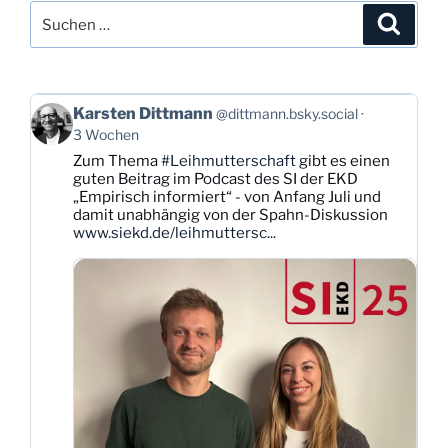
Suchen
Suche
nach:
Beitrag
Karsten Dittmann
@dittmann.bsky.social
von
3 Wochen
Karsten
Zum Thema
#Leihmutterschaft
gibt es einen
Dittmann
guten Beitrag im Podcast des SI der EKD
auf
„Empirisch informiert“ - von Anfang Juli und
Bluesky
damit unabhängig von der Spahn-Diskussion
ansehen
www.siekd.de/leihmuttersc...