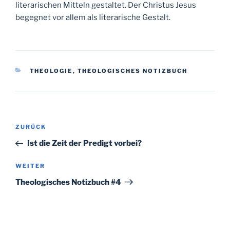
literarischen Mitteln gestaltet. Der Christus Jesus
begegnet vor allem als literarische Gestalt.
KATEGORIEN
THEOLOGIE
,
THEOLOGISCHES NOTIZBUCH
Beitragsnavigation
Vorheriger
ZURÜCK
Beitrag
Ist die Zeit der Predigt vorbei?
Nächster
WEITER
Beitrag
Theologisches Notizbuch #4