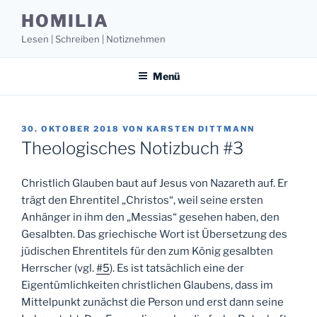
Zum
HOMILIA
Inhalt
Lesen | Schreiben | Notiznehmen
springen
Menü
VERÖFFENTLICHT
30. OKTOBER 2018
VON
KARSTEN DITTMANN
AM
Theologisches Notizbuch #3
Christlich Glauben baut auf Jesus von Nazareth auf. Er
trägt den Ehrentitel „Christos“, weil seine ersten
Anhänger in ihm den „Messias“ gesehen haben, den
Gesalbten. Das griechische Wort ist Übersetzung des
jüdischen Ehrentitels für den zum König gesalbten
Herrscher (vgl.
#5
). Es ist tatsächlich eine der
Eigentümlichkeiten christlichen Glaubens, dass im
Mittelpunkt zunächst die Person und erst dann seine