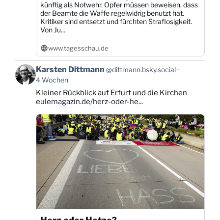
künftig als Notwehr. Opfer müssen beweisen, dass
der Beamte die Waffe regelwidrig benutzt hat.
Kritiker sind entsetzt und fürchten Straflosigkeit.
Von Ju...
www.tagesschau.de
Beitrag
Karsten Dittmann
@dittmann.bsky.social
von
4 Wochen
Karsten
Kleiner Rückblick auf Erfurt und die Kirchen
Dittmann
eulemagazin.de/herz-oder-he...
auf
Bluesky
ansehen