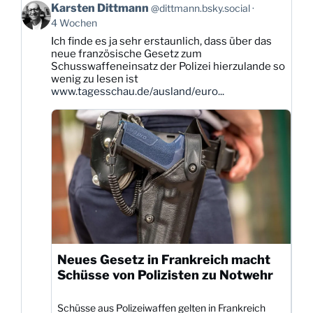
Beitrag
Karsten Dittmann
@dittmann.bsky.social
von
4 Wochen
Karsten
Ich finde es ja sehr erstaunlich, dass über das
Dittmann
neue französische Gesetz zum
auf
Schusswaffeneinsatz der Polizei hierzulande so
Bluesky
wenig zu lesen ist
ansehen
www.tagesschau.de/ausland/euro...
Neues Gesetz in Frankreich macht
Schüsse von Polizisten zu Notwehr
Schüsse aus Polizeiwaffen gelten in Frankreich