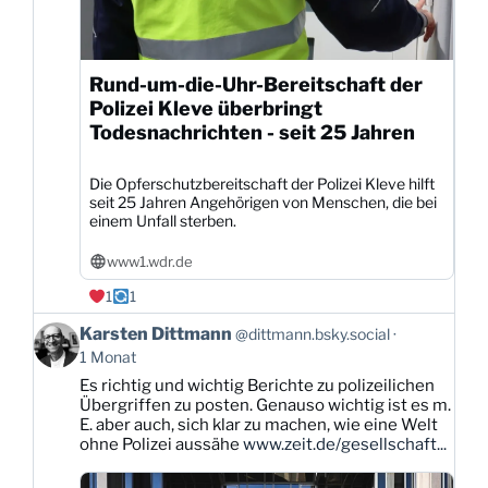
Rund-um-die-Uhr-Bereitschaft der
Polizei Kleve überbringt
Todesnachrichten - seit 25 Jahren
Die Opferschutzbereitschaft der Polizei Kleve hilft
seit 25 Jahren Angehörigen von Menschen, die bei
einem Unfall sterben.
www1.wdr.de
1
1
Beitrag
Karsten Dittmann
@dittmann.bsky.social
von
1 Monat
Karsten
Es richtig und wichtig Berichte zu polizeilichen
Dittmann
Übergriffen zu posten. Genauso wichtig ist es m.
auf
E. aber auch, sich klar zu machen, wie eine Welt
Bluesky
ohne Polizei aussähe
www.zeit.de/gesellschaft...
ansehen