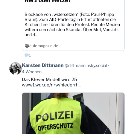
Herz oder Hetze?
Blockade von „widersetzen“ (Foto: Paul-Philipp
Braun). Zum AfD-Parteitag in Erfurt öffneten die
Kirchen ihre Türen für den Protest. Rechte Medien
wittern den nächsten Skandal. Über Mut, Vorsicht
und d...
eulemagazin.de
1
Beitrag
Karsten Dittmann
@dittmann.bsky.social
von
4 Wochen
Karsten
Das Klever Modell wird 25
Dittmann
www1.wdr.de/nrw/niederrh...
auf
Bluesky
ansehen