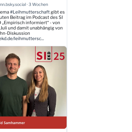
n.bsky.social
3 Wochen
hema
#Leihmutterschaft
gibt es
uten Beitrag im Podcast des SI
 „Empirisch informiert“ - von
Juli und damit unabhängig von
ahn-Diskussion
kd.de/leihmuttersc...