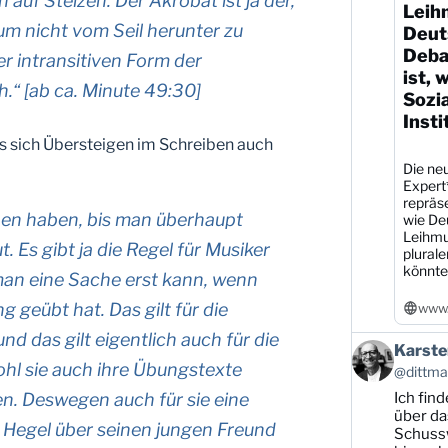
 auf Stelzen. Der Akrobat ist ja der,
Leih
 um nicht vom Seil herunter zu
Deut
Debat
er intransitiven Form der
ist, 
ch.“ [ab ca. Minute 49:30]
Sozi
Insti
as sich Übersteigen im Schreiben auch
Die neu
Expert
repräs
ben haben, bis man überhaupt
wie De
Leihmu
. Es gibt ja die Regel für Musiker
plural
könnte
man eine Sache erst kann, wenn
 geübt hat. Das gilt für die
www.
nd das gilt eigentlich auch für die
Beitrag
Karste
von
ohl sie auch ihre Übungstexte
@dittman
Karsten
Ich find
en. Deswegen auch für sie eine
Dittmann
auf
über da
Hegel über seinen jungen Freund
Bluesky
Schussw