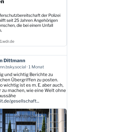
en
erschutzbereitschaft der Polizei
ilft seit 25 Jahren Angehörigen
nschen, die bei einem Unfall
n.
.wdr.de
n Dittmann
n.bsky.social
1 Monat
tig und wichtig Berichte zu
lichen Übergriffen zu posten.
 wichtig ist es m. E. aber auch,
ar zu machen, wie eine Welt ohne
 aussähe
t.de/gesellschaft...