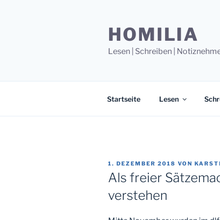
Zum
Inhalt
HOMILIA
springen
Lesen | Schreiben | Notiznehm
Startseite
Lesen
Schr
VERÖFFENTLICHT
1. DEZEMBER 2018
VON
KARST
AM
Als freier Sätzem
verstehen