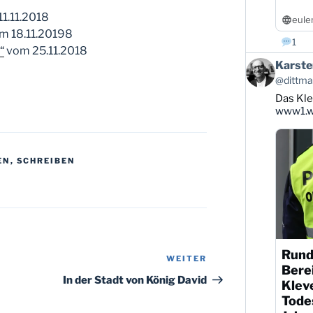
1.11.2018
eule
m 18.11.20198
1
“
vom 25.11.2018
Beitrag
Karste
von
@dittman
Karsten
Das Kle
Dittmann
auf
www1.wd
Bluesky
ansehen
EN
,
SCHREIBEN
Rund
WEITER
Nächster
Berei
Beitrag
In der Stadt von König David
Klev
Todes