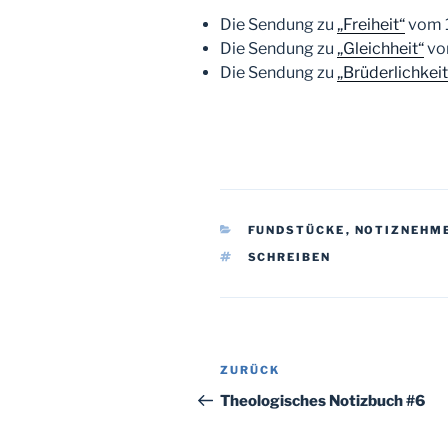
Die Sendung zu
„Freiheit“
vom 1
Die Sendung zu
„Gleichheit“
vo
Die Sendung zu
„Brüderlichkeit
KATEGORIEN
FUNDSTÜCKE
,
NOTIZNEHM
SCHLAGWÖRTER
SCHREIBEN
Beitragsnavigation
Vorheriger
ZURÜCK
Beitrag
Theologisches Notizbuch #6