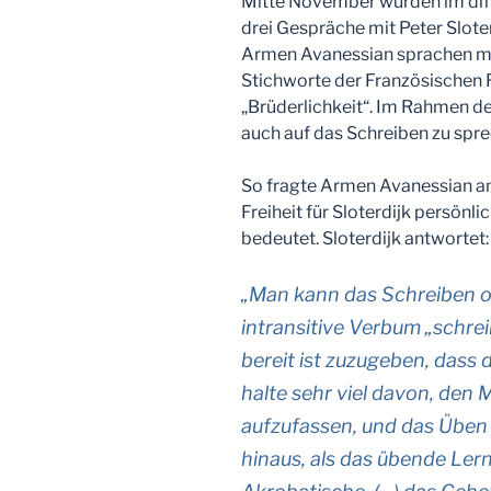
Mitte November wurden im dlf-
drei Gespräche mit Peter Slote
Armen Avanessian sprachen mit
Stichworte der Französischen Re
„Brüderlichkeit“. Im Rahmen 
auch auf das Schreiben zu spre
So fragte Armen Avanessian a
Freiheit für Sloterdijk persönli
bedeutet. Sloterdijk antwortet:
„Man kann das Schreiben oh
intransitive Verbum „schr
bereit ist zuzugeben, dass 
halte sehr viel davon, den
aufzufassen, und das Üben 
hinaus, als das übende Lern