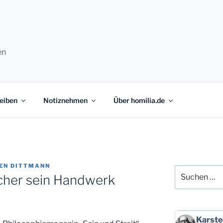
en
eiben
Notiznehmen
Über homilia.de
EN DITTMANN
Suchen
acher sein Handwerk
nach:
Beitrag
Karste