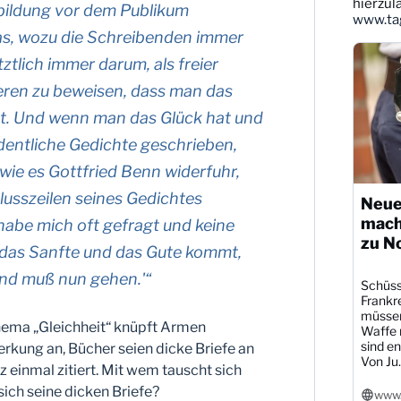
ansehen
hierzul
sbildung vor dem Publikum
www.tag
was, wozu die Schreibenden immer
ztlich immer darum, als freier
ren zu beweisen, dass man das
at. Und wenn man das Glück hat und
dentliche Gedichte geschrieben,
wie es Gottfried Benn widerfuhr,
hlusszeilen seines Gedichtes
Neue
mach
 habe mich oft gefragt und keine
zu N
das Sanfte und das Gute kommt,
und muß nun gehen.'“
Schüsse
Frankre
müssen
hema „Gleichheit“ knüpft Armen
Waffe r
sind en
rkung an, Bücher seien dicke Briefe an
Von Ju..
z einmal zitiert. Mit wem tauscht sich
sich seine dicken Briefe?
www.