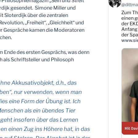
Philosophiemagazin „Sein und Streit“
von
@dittman
rdijk gesendet. Simone Miller und
Karsten
Zum T
Dittmann
 Sloterdijk über die zentralen
auf
einen g
volution, „Freiheit“, „Gleichheit“ und
Bluesky
der EKD
ansehen
Anfang 
der Gespräche kamen die Moderatoren
der Sp
chen.
www.sie
m Ende des ersten Gesprächs, was denn
ch als Schriftsteller und Philosoph
ne Akkusativobjekt, d.h., das
eiben“, nur verwenden, wenn man
dies eine Form der Übung ist. Ich
 Menschen als ein übendes Tier
geht insofern über das Lernen
en einen Zug ins Höhere hat, in das