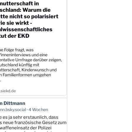
mutterschaft in
schland: Warum die
te nicht so polarisiert
wie sie wirkt -
alwissenschaftliches
tut der EKD
e Folge fragt, was
*inneninterviews und eine
entative Umfrage darüber zeigen,
utschland künftig mit
tterschaft, Kinderwunsch und
en Familienformen umgehen
.
siekd.de
n Dittmann
n.bsky.social
4 Wochen
e es ja sehr erstaunlich, dass
s neue französische Gesetz zum
affeneinsatz der Polizei