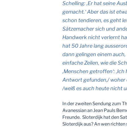
Schelling: ‚Er hat seine Au
gemacht.‘ Aber das ist et
schon tendieren, es geht let
Sätzemacher sich und ande
Handwerk nicht verlernt h
hat 50 Jahre lang ausseror
dann gelingen einem auch, 
einfache Zeilen, wie die Sc
‚Menschen getroffen‘: ‚Ich
Antwort gefunden,/ woher 
/weiß es auch heute nicht 
In der zweiten Sendung zum T
Avanessian an Jean Pauls Beme
Freunde. Sloterdijk hat den Sat
Sloterdijk aus? An wen richten 