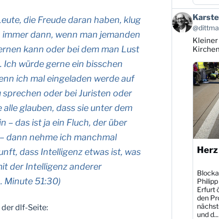
Beitrag
Karste
eute, die Freude daran haben, klug
von
@dittman
Karsten
an immer dann, wenn man jemanden
Kleiner
Dittmann
lernen kann oder bei dem man Lust
auf
Kirche
Bluesky
n. Ich würde gerne ein bisschen
ansehen
nn ich mal eingeladen werde auf
sprechen oder bei Juristen oder
alle glauben, dass sie unter dem
 – das ist ja ein Fluch, der über
t – dann nehme ich manchmal
Herz
nft, dass Intelligenz etwas ist, was
t der Intelligenz anderer
Blocka
. Minute 51:30)
Philipp
Erfurt 
den Pr
nächst
der dlf-Seite:
und d...