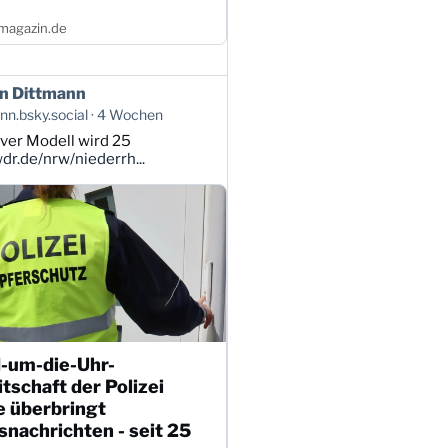
magazin.de
n Dittmann
n.bsky.social
4 Wochen
ver Modell wird 25
r.de/nrw/niederrh...
-um-die-Uhr-
tschaft der Polizei
e überbringt
nachrichten - seit 25