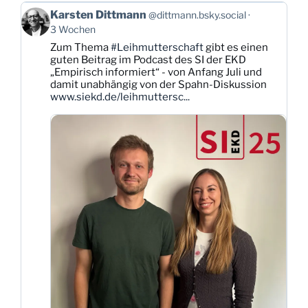
Beitrag
Karsten Dittmann
@dittmann.bsky.social
von
3 Wochen
Karsten
Zum Thema
#Leihmutterschaft
gibt es einen
Dittmann
guten Beitrag im Podcast des SI der EKD
auf
„Empirisch informiert“ - von Anfang Juli und
Bluesky
damit unabhängig von der Spahn-Diskussion
ansehen
www.siekd.de/leihmuttersc...