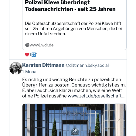
Polizei Kleve überbringt
Todesnachrichten - seit 25 Jahren
Die Opferschutzbereitschaft der Polizei Kleve hilft
seit 25 Jahren Angehörigen von Menschen, die bei
einem Unfall sterben.
www1.wdr.de
1
1
Beitrag
Karsten Dittmann
@dittmann.bsky.social
von
1 Monat
Karsten
Es richtig und wichtig Berichte zu polizeilichen
Dittmann
Übergriffen zu posten. Genauso wichtig ist es m.
auf
E. aber auch, sich klar zu machen, wie eine Welt
Bluesky
ohne Polizei aussähe
www.zeit.de/gesellschaft...
ansehen