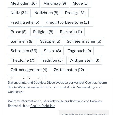
Methoden
(16)
Mindmap
(9)
Move
(5)
Notiz
(24)
Notizbuch
(8)
Predigt
(31)
Predigtreihe
(6)
Predigtvorbereitung
(31)
Prosa
(6)
Religion
(8)
Rhetorik
(11)
Sammeln
(8)
Scapple
(6)
Schleiermacher
(6)
Schreiben
(36)
Skizze
(8)
Tagebuch
(9)
Theologie
(7)
Tradition
(3)
Wittgenstein
(3)
Zeitmanagement
(4)
Zettelkasten
(12)
Überarbeitung
(3)
Datenschutz und Cookies: Diese Website verwendet Cookies. Wenn
du die Website weiterhin nutzt, stimmst du der Verwendung von
Cookies zu.
Weitere Informationen, beispielsweise zur Kontrolle von Cookies,
findest du hier:
Cookie-Richtlinie
Datenschutzerklärung
Stolz präsentiert von WordPress