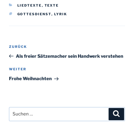
KATEGORIEN
LIEDTEXTE
,
TEXTE
SCHLAGWÖRTER
GOTTESDIENST
,
LYRIK
Beitragsnavigation
Vorheriger
ZURÜCK
Beitrag
Als freier Sätzemacher sein Handwerk verstehen
Nächster
WEITER
Beitrag
Frohe Weihnachten
Suchen
Suche
nach: