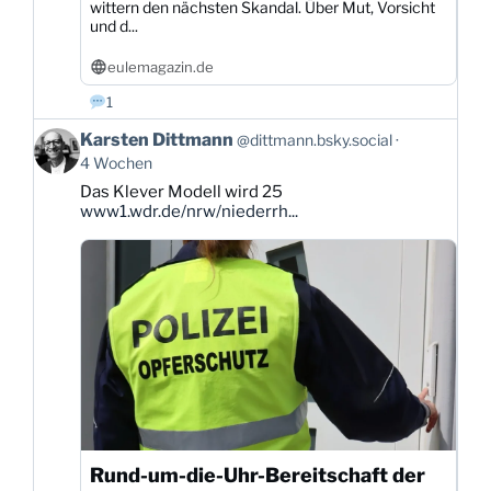
wittern den nächsten Skandal. Über Mut, Vorsicht
und d...
eulemagazin.de
1
Beitrag
Karsten Dittmann
@dittmann.bsky.social
von
4 Wochen
Karsten
Das Klever Modell wird 25
Dittmann
www1.wdr.de/nrw/niederrh...
auf
Bluesky
ansehen
Rund-um-die-Uhr-Bereitschaft der