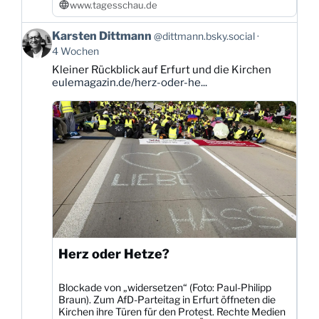
www.tagesschau.de
Beitrag
Karsten Dittmann
@dittmann.bsky.social
von
4 Wochen
Karsten
Kleiner Rückblick auf Erfurt und die Kirchen
Dittmann
eulemagazin.de/herz-oder-he...
auf
Bluesky
ansehen
Herz oder Hetze?
Blockade von „widersetzen“ (Foto: Paul-Philipp
Braun). Zum AfD-Parteitag in Erfurt öffneten die
Kirchen ihre Türen für den Protest. Rechte Medien