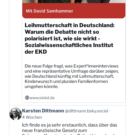
Leihmutterschaft in Deutschland:
Warum die Debatte nicht so
polarisiert ist, wie sie wirkt -
Sozialwissenschaftliches Institut
der EKD
Die neue Folge fragt, was Expert*inneninterviews
und eine repräsentative Umfrage darüber zeigen,
wie Deutschland künftig mit Leihmutterschaft,
Kinderwunsch und pluralen Familienformen
umgehen könnte.
www.siekd.de
Beitrag
Karsten Dittmann
@dittmann.bsky.social
von
4 Wochen
Karsten
Ich finde es ja sehr erstaunlich, dass über das
Dittmann
neue französische Gesetz zum
auf