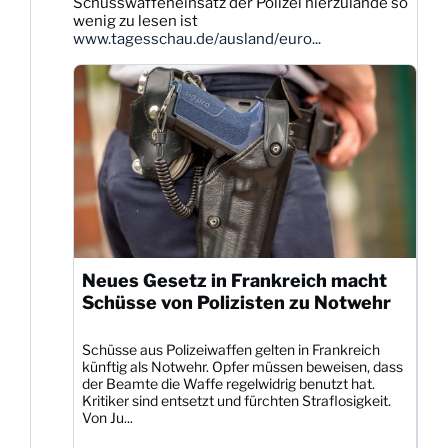
Schusswaffeneinsatz der Polizei hierzulande so
Bluesky
wenig zu lesen ist
ansehen
www.tagesschau.de/ausland/euro...
Neues Gesetz in Frankreich macht
Schüsse von Polizisten zu Notwehr
Schüsse aus Polizeiwaffen gelten in Frankreich
künftig als Notwehr. Opfer müssen beweisen, dass
der Beamte die Waffe regelwidrig benutzt hat.
Kritiker sind entsetzt und fürchten Straflosigkeit.
Von Ju...