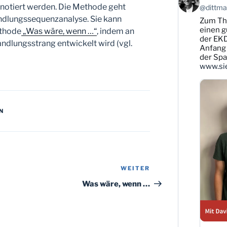
von
notiert werden. Die Methode geht
@dittman
Karsten
andlungssequenzanalyse. Sie kann
Zum T
Dittmann
auf
einen g
ethode
„Was wäre, wenn …“
, indem an
Bluesky
der EKD
andlungsstrang entwickelt wird (vgl.
ansehen
Anfang 
der Sp
www.sie
N
WEITER
Nächster
Beitrag
Was wäre, wenn …