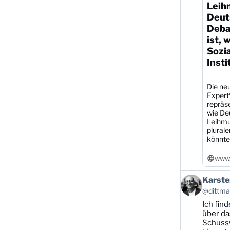
Leih
Deut
Debat
ist, 
Sozi
Insti
Die neu
Expert
repräs
wie De
Leihmu
plural
könnte
www.
Beitrag
Karste
von
@dittman
Karsten
Ich find
Dittmann
auf
über da
Bluesky
Schussw