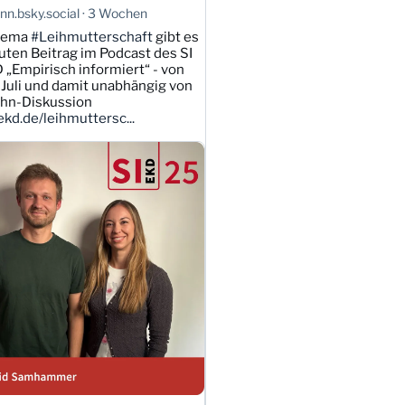
n.bsky.social
3 Wochen
hema
#Leihmutterschaft
gibt es
uten Beitrag im Podcast des SI
 „Empirisch informiert“ - von
Juli und damit unabhängig von
ahn-Diskussion
kd.de/leihmuttersc...