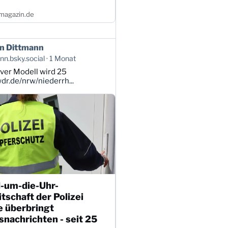
magazin.de
n Dittmann
n.bsky.social
1 Monat
ver Modell wird 25
r.de/nrw/niederrh...
-um-die-Uhr-
tschaft der Polizei
e überbringt
nachrichten - seit 25