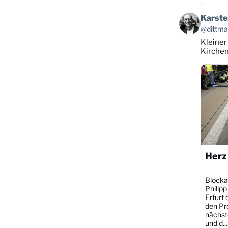
Beitrag
Karste
von
@dittman
Karsten
Kleiner
Dittmann
auf
Kirche
Bluesky
ansehen
Herz
Blocka
Philipp
Erfurt 
den Pr
nächst
und d...