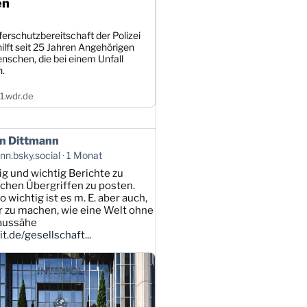
en
erschutzbereitschaft der Polizei
ilft seit 25 Jahren Angehörigen
nschen, die bei einem Unfall
n.
.wdr.de
n Dittmann
n.bsky.social
1 Monat
tig und wichtig Berichte zu
lichen Übergriffen zu posten.
 wichtig ist es m. E. aber auch,
ar zu machen, wie eine Welt ohne
 aussähe
t.de/gesellschaft...