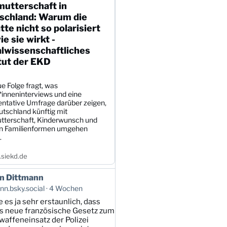
mutterschaft in
schland: Warum die
te nicht so polarisiert
wie sie wirkt -
alwissenschaftliches
tut der EKD
e Folge fragt, was
*inneninterviews und eine
entative Umfrage darüber zeigen,
utschland künftig mit
tterschaft, Kinderwunsch und
en Familienformen umgehen
.
siekd.de
n Dittmann
n.bsky.social
4 Wochen
e es ja sehr erstaunlich, dass
s neue französische Gesetz zum
affeneinsatz der Polizei