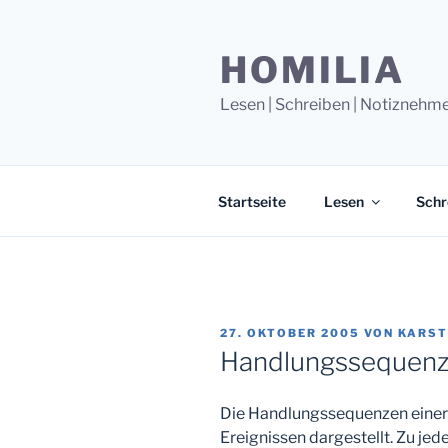
Zum
Inhalt
HOMILIA
springen
Lesen | Schreiben | Notiznehm
Startseite
Lesen
Schr
VERÖFFENTLICHT
27. OKTOBER 2005
VON
KARST
AM
Handlungssequen
Die Handlungssequenzen einer 
Ereignissen dargestellt. Zu jed