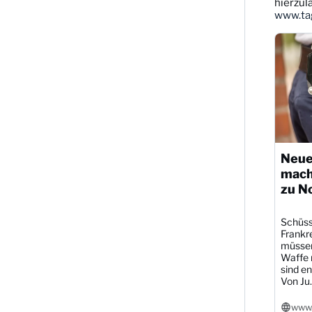
ansehen
hierzul
www.tag
Neue
mach
zu N
Schüsse
Frankre
müssen
Waffe r
sind en
Von Ju..
www.