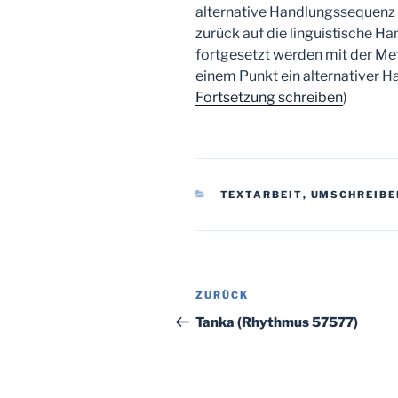
alternative Handlungssequenz 
zurück auf die linguistische H
fortgesetzt werden mit der M
einem Punkt ein alternativer H
Fortsetzung schreiben
)
KATEGORIEN
TEXTARBEIT
,
UMSCHREIBE
Beitragsnavigation
Vorheriger
ZURÜCK
Beitrag
Tanka (Rhythmus 57577)