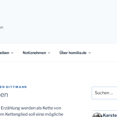
en
eiben
Notiznehmen
Über homilia.de
EN DITTMANN
Suchen
zen
nach:
Erzählung werden als Kette von
em Kettenglied soll eine mögliche
Beitrag
Karste