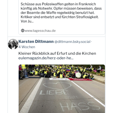
Schüsse aus Polizeiwaffen gelten in Frankreich
künftig als Notwehr. Opfer müssen beweisen, dass
der Beamte die Waffe regelwidrig benutzt hat.
Kritiker sind entsetzt und fürchten Straflosigkeit.
Von Ju...
www.tagesschau.de
Beitrag
Karsten Dittmann
@dittmann.bsky.social
von
4 Wochen
Karsten
Kleiner Rückblick auf Erfurt und die Kirchen
Dittmann
eulemagazin.de/herz-oder-he...
auf
Bluesky
ansehen