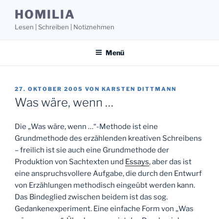
Zum
HOMILIA
Inhalt
Lesen | Schreiben | Notiznehmen
springen
Menü
VERÖFFENTLICHT
27. OKTOBER 2005
VON
KARSTEN DITTMANN
AM
Was wäre, wenn …
Die „Was wäre, wenn …“-Methode ist eine
Grundmethode des erzählenden kreativen Schreibens
– freilich ist sie auch eine Grundmethode der
Produktion von Sachtexten und
Essays
, aber das ist
eine anspruchsvollere Aufgabe, die durch den Entwurf
von Erzählungen methodisch eingeübt werden kann.
Das Bindeglied zwischen beidem ist das sog.
Gedankenexperiment. Eine einfache Form von „Was