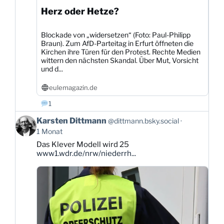
Herz oder Hetze?
Blockade von „widersetzen“ (Foto: Paul-Philipp
Braun). Zum AfD-Parteitag in Erfurt öffneten die
Kirchen ihre Türen für den Protest. Rechte Medien
wittern den nächsten Skandal. Über Mut, Vorsicht
und d...
eulemagazin.de
1
Beitrag
Karsten Dittmann
@dittmann.bsky.social
von
1 Monat
Karsten
Das Klever Modell wird 25
Dittmann
www1.wdr.de/nrw/niederrh...
auf
Bluesky
ansehen