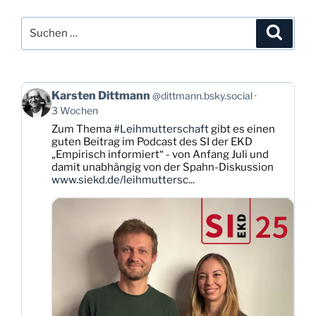
Suchen
Suche
nach:
Beitrag
Karsten Dittmann
@dittmann.bsky.social
von
3 Wochen
Karsten
Zum Thema
#Leihmutterschaft
gibt es einen
Dittmann
guten Beitrag im Podcast des SI der EKD
auf
„Empirisch informiert“ - von Anfang Juli und
Bluesky
damit unabhängig von der Spahn-Diskussion
ansehen
www.siekd.de/leihmuttersc...