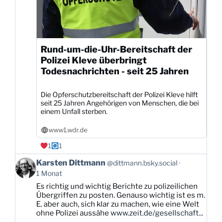
Rund-um-die-Uhr-Bereitschaft der
Polizei Kleve überbringt
Todesnachrichten - seit 25 Jahren
Die Opferschutzbereitschaft der Polizei Kleve hilft
seit 25 Jahren Angehörigen von Menschen, die bei
einem Unfall sterben.
www1.wdr.de
1
1
Beitrag
Karsten Dittmann
@dittmann.bsky.social
von
1 Monat
Karsten
Es richtig und wichtig Berichte zu polizeilichen
Dittmann
Übergriffen zu posten. Genauso wichtig ist es m.
auf
E. aber auch, sich klar zu machen, wie eine Welt
Bluesky
ohne Polizei aussähe
www.zeit.de/gesellschaft...
ansehen