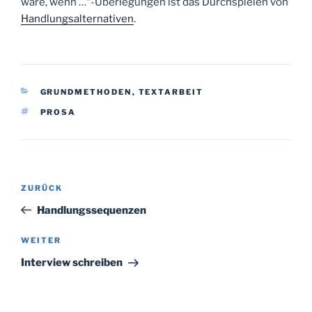
wäre, wenn …“-Überlegungen ist das Durchspielen von
Handlungsalternativen
.
KATEGORIEN
GRUNDMETHODEN
,
TEXTARBEIT
SCHLAGWÖRTER
PROSA
Beitragsnavigation
Vorheriger
ZURÜCK
Beitrag
Handlungssequenzen
Nächster
WEITER
Beitrag
Interview schreiben