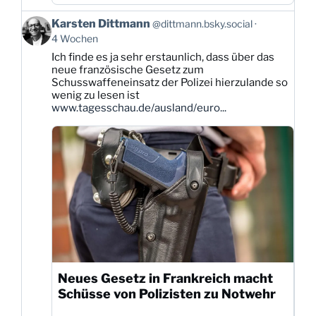
Beitrag
Karsten Dittmann
@dittmann.bsky.social
von
4 Wochen
Karsten
Ich finde es ja sehr erstaunlich, dass über das
Dittmann
neue französische Gesetz zum
auf
Schusswaffeneinsatz der Polizei hierzulande so
Bluesky
wenig zu lesen ist
ansehen
www.tagesschau.de/ausland/euro...
Neues Gesetz in Frankreich macht
Schüsse von Polizisten zu Notwehr