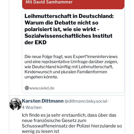
Leihmutterschaft in Deutschland:
Warum die Debatte nicht so
polarisiert ist, wie sie wirkt -
Sozialwissenschaftliches Institut
der EKD
Die neue Folge fragt, was Expert*inneninterviews
und eine repräsentative Umfrage darüber zeigen,
wie Deutschland künftig mit Leihmutterschaft,
Kinderwunsch und pluralen Familienformen
umgehen könnte.
www.siekd.de
Beitrag
Karsten Dittmann
@dittmann.bsky.social
von
4 Wochen
Karsten
Ich finde es ja sehr erstaunlich, dass über das
Dittmann
neue französische Gesetz zum
auf
Schusswaffeneinsatz der Polizei hierzulande so
Bluesky
wenig zu lesen ist
ansehen