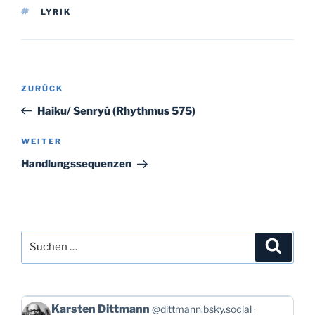
SCHLAGWÖRTER
LYRIK
Beitragsnavigation
Vorheriger
ZURÜCK
Beitrag
Haiku/ Senryû (Rhythmus 575)
Nächster
WEITER
Beitrag
Handlungssequenzen
Suchen
Suche
nach:
Beitrag
Karsten Dittmann
@dittmann.bsky.social