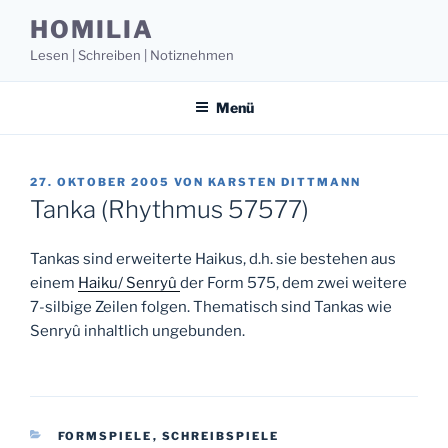
Zum
HOMILIA
Inhalt
Lesen | Schreiben | Notiznehmen
springen
Menü
VERÖFFENTLICHT
27. OKTOBER 2005
VON
KARSTEN DITTMANN
AM
Tanka (Rhythmus 57577)
Tankas sind erweiterte Haikus, d.h. sie bestehen aus
einem
Haiku/ Senryû
der Form 575, dem zwei weitere
7-silbige Zeilen folgen. Thematisch sind Tankas wie
Senryû inhaltlich ungebunden.
KATEGORIEN
FORMSPIELE
,
SCHREIBSPIELE