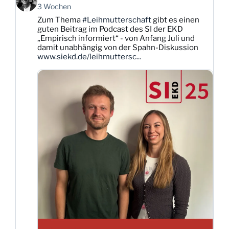
von
3 Wochen
Karsten
Zum Thema
#Leihmutterschaft
gibt es einen
Dittmann
guten Beitrag im Podcast des SI der EKD
auf
„Empirisch informiert“ - von Anfang Juli und
Bluesky
damit unabhängig von der Spahn-Diskussion
ansehen
www.siekd.de/leihmuttersc...