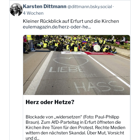
Beitrag
Karsten Dittmann
@dittmann.bsky.social
von
4 Wochen
Karsten
Kleiner Rückblick auf Erfurt und die Kirchen
Dittmann
eulemagazin.de/herz-oder-he...
auf
Bluesky
ansehen
Herz oder Hetze?
Blockade von „widersetzen“ (Foto: Paul-Philipp
Braun). Zum AfD-Parteitag in Erfurt öffneten die
Kirchen ihre Türen für den Protest. Rechte Medien
wittern den nächsten Skandal. Über Mut, Vorsicht
und d...