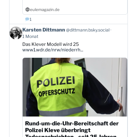
eulemagazin.de
1
Beitrag
Karsten Dittmann
@dittmann.bsky.social
von
1 Monat
Karsten
Das Klever Modell wird 25
Dittmann
www1.wdr.de/nrw/niederrh...
auf
Bluesky
ansehen
Rund-um-die-Uhr-Bereitschaft der
Polizei Kleve überbringt
Todesnachrichten - seit 25 Jahren