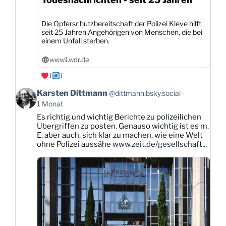
Die Opferschutzbereitschaft der Polizei Kleve hilft
seit 25 Jahren Angehörigen von Menschen, die bei
einem Unfall sterben.
www1.wdr.de
1
1
Beitrag
Karsten Dittmann
@dittmann.bsky.social
von
1 Monat
Karsten
Es richtig und wichtig Berichte zu polizeilichen
Dittmann
Übergriffen zu posten. Genauso wichtig ist es m.
auf
E. aber auch, sich klar zu machen, wie eine Welt
Bluesky
ohne Polizei aussähe
www.zeit.de/gesellschaft...
ansehen