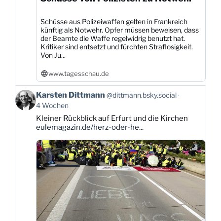
Schüsse aus Polizeiwaffen gelten in Frankreich
künftig als Notwehr. Opfer müssen beweisen, dass
der Beamte die Waffe regelwidrig benutzt hat.
Kritiker sind entsetzt und fürchten Straflosigkeit.
Von Ju...
www.tagesschau.de
Beitrag
Karsten Dittmann
@dittmann.bsky.social
von
4 Wochen
Karsten
Kleiner Rückblick auf Erfurt und die Kirchen
Dittmann
eulemagazin.de/herz-oder-he...
auf
Bluesky
ansehen