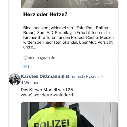
Herz oder Hetze?
Blockade von „widersetzen“ (Foto: Paul-Philipp
Braun). Zum AfD-Parteitag in Erfurt öffneten die
Kirchen ihre Türen für den Protest. Rechte Medien
wittern den nächsten Skandal. Über Mut, Vorsicht
und d...
eulemagazin.de
1
Beitrag
Karsten Dittmann
@dittmann.bsky.social
von
4 Wochen
Karsten
Das Klever Modell wird 25
Dittmann
www1.wdr.de/nrw/niederrh...
auf
Bluesky
ansehen