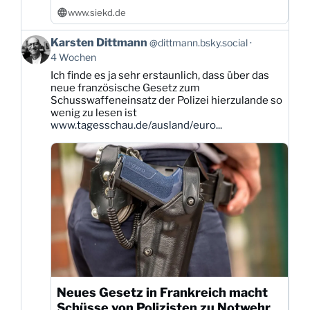
www.siekd.de
Beitrag
Karsten Dittmann
@dittmann.bsky.social
von
4 Wochen
Karsten
Ich finde es ja sehr erstaunlich, dass über das
Dittmann
neue französische Gesetz zum
auf
Schusswaffeneinsatz der Polizei hierzulande so
Bluesky
wenig zu lesen ist
ansehen
www.tagesschau.de/ausland/euro...
Neues Gesetz in Frankreich macht
Schüsse von Polizisten zu Notwehr