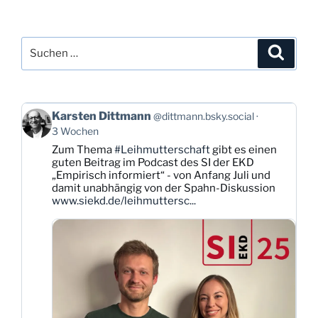
Suchen
Suche
nach:
Beitrag
Karsten Dittmann
@dittmann.bsky.social
von
3 Wochen
Karsten
Zum Thema
#Leihmutterschaft
gibt es einen
Dittmann
guten Beitrag im Podcast des SI der EKD
auf
„Empirisch informiert“ - von Anfang Juli und
Bluesky
damit unabhängig von der Spahn-Diskussion
ansehen
www.siekd.de/leihmuttersc...