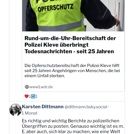
Rund-um-die-Uhr-Bereitschaft der
Polizei Kleve überbringt
Todesnachrichten - seit 25 Jahren
Die Opferschutzbereitschaft der Polizei Kleve hilft
seit 25 Jahren Angehörigen von Menschen, die bei
einem Unfall sterben.
www1.wdr.de
1
1
Beitrag
Karsten Dittmann
@dittmann.bsky.social
von
1 Monat
Karsten
Es richtig und wichtig Berichte zu polizeilichen
Dittmann
Übergriffen zu posten. Genauso wichtig ist es m.
auf
E. aber auch, sich klar zu machen, wie eine Welt
Bluesky