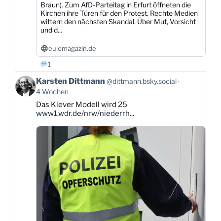
Braun). Zum AfD-Parteitag in Erfurt öffneten die
Kirchen ihre Türen für den Protest. Rechte Medien
wittern den nächsten Skandal. Über Mut, Vorsicht
und d...
eulemagazin.de
1
Beitrag
Karsten Dittmann
@dittmann.bsky.social
von
4 Wochen
Karsten
Das Klever Modell wird 25
Dittmann
www1.wdr.de/nrw/niederrh...
auf
Bluesky
ansehen