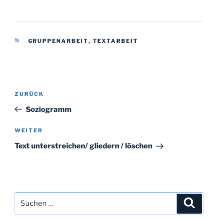
KATEGORIEN
GRUPPENARBEIT
,
TEXTARBEIT
Beitragsnavigation
Vorheriger
ZURÜCK
Beitrag
Soziogramm
Nächster
WEITER
Beitrag
Text unterstreichen/ gliedern / löschen
Suchen
Suche
nach: