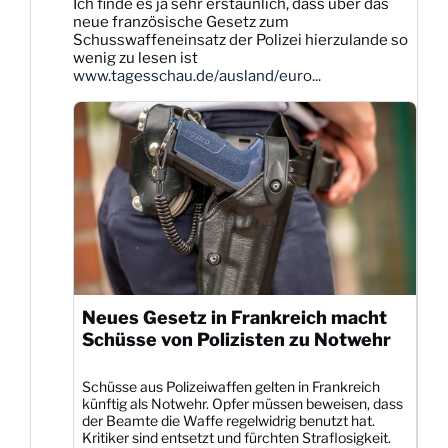
Ich finde es ja sehr erstaunlich, dass über das
Dittmann
neue französische Gesetz zum
auf
Schusswaffeneinsatz der Polizei hierzulande so
Bluesky
wenig zu lesen ist
ansehen
www.tagesschau.de/ausland/euro...
Neues Gesetz in Frankreich macht
Schüsse von Polizisten zu Notwehr
Schüsse aus Polizeiwaffen gelten in Frankreich
künftig als Notwehr. Opfer müssen beweisen, dass
der Beamte die Waffe regelwidrig benutzt hat.
Kritiker sind entsetzt und fürchten Straflosigkeit.