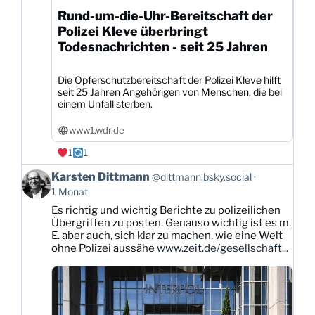
Rund-um-die-Uhr-Bereitschaft der
Polizei Kleve überbringt
Todesnachrichten - seit 25 Jahren
Die Opferschutzbereitschaft der Polizei Kleve hilft
seit 25 Jahren Angehörigen von Menschen, die bei
einem Unfall sterben.
www1.wdr.de
1
1
Beitrag
Karsten Dittmann
@dittmann.bsky.social
von
1 Monat
Karsten
Es richtig und wichtig Berichte zu polizeilichen
Dittmann
Übergriffen zu posten. Genauso wichtig ist es m.
auf
E. aber auch, sich klar zu machen, wie eine Welt
Bluesky
ohne Polizei aussähe
www.zeit.de/gesellschaft...
ansehen