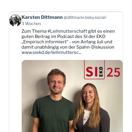
Beitrag
Karsten Dittmann
@dittmann.bsky.social
von
3 Wochen
Karsten
Zum Thema
#Leihmutterschaft
gibt es einen
Dittmann
guten Beitrag im Podcast des SI der EKD
auf
„Empirisch informiert“ - von Anfang Juli und
Bluesky
damit unabhängig von der Spahn-Diskussion
ansehen
www.siekd.de/leihmuttersc...