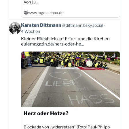
Von Ju...
www.tagesschau.de
Beitrag
Karsten Dittmann
@dittmann.bsky.social
von
4 Wochen
Karsten
Kleiner Rückblick auf Erfurt und die Kirchen
Dittmann
eulemagazin.de/herz-oder-he...
auf
Bluesky
ansehen
Herz oder Hetze?
Blockade von „widersetzen“ (Foto: Paul-Philipp