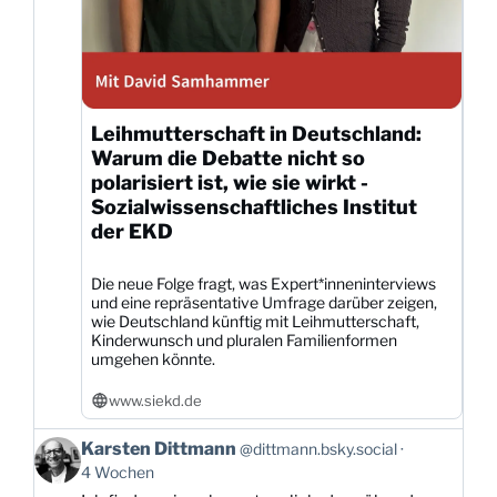
Leihmutterschaft in Deutschland:
Warum die Debatte nicht so
polarisiert ist, wie sie wirkt -
Sozialwissenschaftliches Institut
der EKD
Die neue Folge fragt, was Expert*inneninterviews
und eine repräsentative Umfrage darüber zeigen,
wie Deutschland künftig mit Leihmutterschaft,
Kinderwunsch und pluralen Familienformen
umgehen könnte.
www.siekd.de
Beitrag
Karsten Dittmann
@dittmann.bsky.social
von
4 Wochen
Karsten