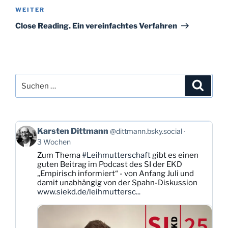
Nächster
WEITER
Beitrag
Close Reading. Ein vereinfachtes Verfahren
Suchen
Suche
nach:
Beitrag
Karsten Dittmann
@dittmann.bsky.social
von
3 Wochen
Karsten
Zum Thema
#Leihmutterschaft
gibt es einen
Dittmann
guten Beitrag im Podcast des SI der EKD
auf
„Empirisch informiert“ - von Anfang Juli und
Bluesky
damit unabhängig von der Spahn-Diskussion
ansehen
www.siekd.de/leihmuttersc...