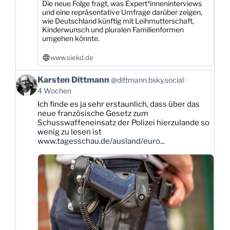
Die neue Folge fragt, was Expert*inneninterviews
und eine repräsentative Umfrage darüber zeigen,
wie Deutschland künftig mit Leihmutterschaft,
Kinderwunsch und pluralen Familienformen
umgehen könnte.
www.siekd.de
Beitrag
Karsten Dittmann
@dittmann.bsky.social
von
4 Wochen
Karsten
Ich finde es ja sehr erstaunlich, dass über das
Dittmann
neue französische Gesetz zum
auf
Schusswaffeneinsatz der Polizei hierzulande so
Bluesky
wenig zu lesen ist
ansehen
www.tagesschau.de/ausland/euro...