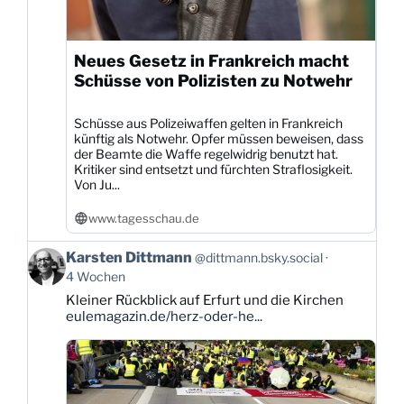
Neues Gesetz in Frankreich macht
Schüsse von Polizisten zu Notwehr
Schüsse aus Polizeiwaffen gelten in Frankreich
künftig als Notwehr. Opfer müssen beweisen, dass
der Beamte die Waffe regelwidrig benutzt hat.
Kritiker sind entsetzt und fürchten Straflosigkeit.
Von Ju...
www.tagesschau.de
Beitrag
Karsten Dittmann
@dittmann.bsky.social
von
4 Wochen
Karsten
Kleiner Rückblick auf Erfurt und die Kirchen
Dittmann
eulemagazin.de/herz-oder-he...
auf
Bluesky
ansehen