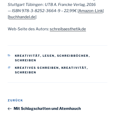
Stuttgart Tübingen : UTB A. Francke Verlag, 2016
— ISBN 978-3-8252-3664-9 – 22,99€
[
Amazon-Link
]
[
buchhandel.de
]
Web-Seite des Autors:
schreibaesthetik.de
KATEGORIEN
KREATIVITÄT
,
LESEN
,
SCHREIBBÜCHER
,
SCHREIBEN
SCHLAGWÖRTER
KREATIVES SCHREIBEN
,
KREATIVITÄT
,
SCHREIBEN
Beitragsnavigation
Vorheriger
ZURÜCK
Beitrag
Mit Schlagschatten und Atemhauch