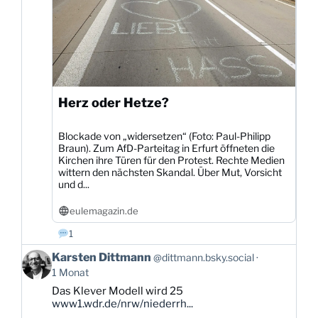
Herz oder Hetze?
Blockade von „widersetzen“ (Foto: Paul-Philipp
Braun). Zum AfD-Parteitag in Erfurt öffneten die
Kirchen ihre Türen für den Protest. Rechte Medien
wittern den nächsten Skandal. Über Mut, Vorsicht
und d...
eulemagazin.de
1
Beitrag
Karsten Dittmann
@dittmann.bsky.social
von
1 Monat
Karsten
Das Klever Modell wird 25
Dittmann
www1.wdr.de/nrw/niederrh...
auf