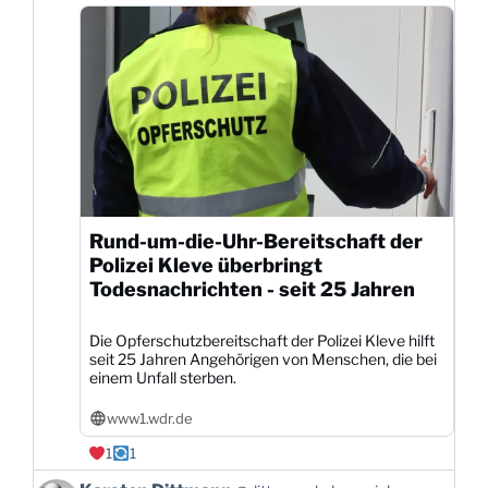
Bluesky
ansehen
Rund-um-die-Uhr-Bereitschaft der
Polizei Kleve überbringt
Todesnachrichten - seit 25 Jahren
Die Opferschutzbereitschaft der Polizei Kleve hilft
seit 25 Jahren Angehörigen von Menschen, die bei
einem Unfall sterben.
www1.wdr.de
1
1
Beitrag