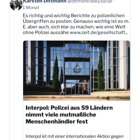
Karsten Dittmann
@dittmann.bsky.social
von
1 Monat
Karsten
Es richtig und wichtig Berichte zu polizeilichen
Dittmann
Übergriffen zu posten. Genauso wichtig ist es m.
auf
E. aber auch, sich klar zu machen, wie eine Welt
Bluesky
ohne Polizei aussähe
www.zeit.de/gesellschaft...
ansehen
Interpol: Polizei aus 59 Ländern
nimmt viele mutmaßliche
Menschenhändler fest
Interpol ist mit einer internationalen Aktion gegen