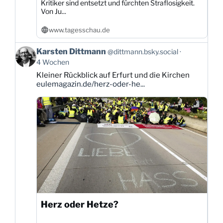
Kritiker sind entsetzt und fürchten Straflosigkeit.
Von Ju...
www.tagesschau.de
Beitrag
Karsten Dittmann
@dittmann.bsky.social
von
4 Wochen
Karsten
Kleiner Rückblick auf Erfurt und die Kirchen
Dittmann
eulemagazin.de/herz-oder-he...
auf
Bluesky
ansehen
Herz oder Hetze?