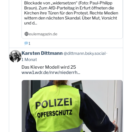
Blockade von „widersetzen“ (Foto: Paul-Philipp
Braun). Zum AfD-Parteitag in Erfurt öffneten die
Kirchen ihre Türen für den Protest. Rechte Medien
wittern den nächsten Skandal. Über Mut, Vorsicht
und d...
eulemagazin.de
1
Beitrag
Karsten Dittmann
@dittmann.bsky.social
von
1 Monat
Karsten
Das Klever Modell wird 25
Dittmann
www1.wdr.de/nrw/niederrh...
auf
Bluesky
ansehen