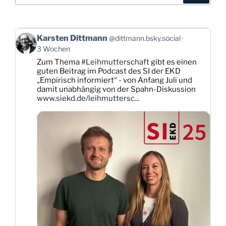
Beitrag
Karsten Dittmann
@dittmann.bsky.social
von
3 Wochen
Karsten
Zum Thema
#Leihmutterschaft
gibt es einen
Dittmann
guten Beitrag im Podcast des SI der EKD
auf
„Empirisch informiert“ - von Anfang Juli und
Bluesky
damit unabhängig von der Spahn-Diskussion
ansehen
www.siekd.de/leihmuttersc...