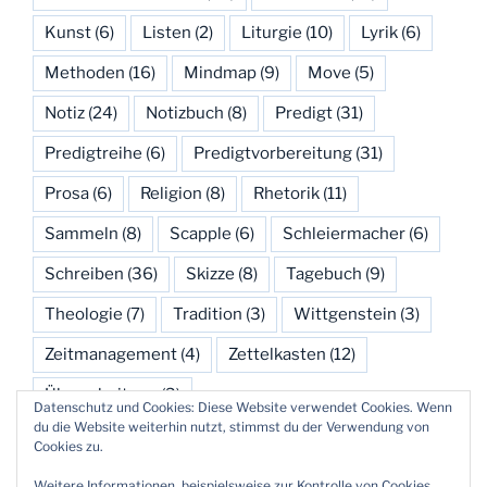
Kunst
(6)
Listen
(2)
Liturgie
(10)
Lyrik
(6)
Methoden
(16)
Mindmap
(9)
Move
(5)
Notiz
(24)
Notizbuch
(8)
Predigt
(31)
Predigtreihe
(6)
Predigtvorbereitung
(31)
Prosa
(6)
Religion
(8)
Rhetorik
(11)
Sammeln
(8)
Scapple
(6)
Schleiermacher
(6)
Schreiben
(36)
Skizze
(8)
Tagebuch
(9)
Theologie
(7)
Tradition
(3)
Wittgenstein
(3)
Zeitmanagement
(4)
Zettelkasten
(12)
Überarbeitung
(3)
Datenschutz und Cookies: Diese Website verwendet Cookies. Wenn
du die Website weiterhin nutzt, stimmst du der Verwendung von
Cookies zu.
Weitere Informationen, beispielsweise zur Kontrolle von Cookies,