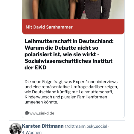
Leihmutterschaft in Deutschland:
Warum die Debatte nicht so
polarisiert ist, wie sie wirkt -
Sozialwissenschaftliches Institut
der EKD
Die neue Folge fragt, was Expert*inneninterviews
und eine repräsentative Umfrage darüber zeigen,
wie Deutschland künftig mit Leihmutterschaft,
Kinderwunsch und pluralen Familienformen
umgehen könnte.
www.siekd.de
Beitrag
Karsten Dittmann
@dittmann.bsky.social
von
4 Wochen