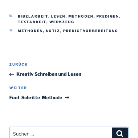
KATEGORIEN
BIBELARBEIT
,
LESEN
,
METHODEN
,
PREDIGEN
,
TEXTARBEIT
,
WERKZEUG
SCHLAGWÖRTER
METHODEN
,
NOTIZ
,
PREDIGTVORBEREITUNG
Beitragsnavigation
Vorheriger
ZURÜCK
Beitrag
Kreativ Schreiben und Lesen
Nächster
WEITER
Beitrag
Fünf-Schritte-Methode
Suchen
Suche
nach: