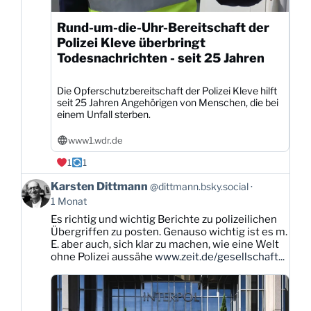
Rund-um-die-Uhr-Bereitschaft der
Polizei Kleve überbringt
Todesnachrichten - seit 25 Jahren
Die Opferschutzbereitschaft der Polizei Kleve hilft
seit 25 Jahren Angehörigen von Menschen, die bei
einem Unfall sterben.
www1.wdr.de
1
1
Beitrag
Karsten Dittmann
@dittmann.bsky.social
von
1 Monat
Karsten
Es richtig und wichtig Berichte zu polizeilichen
Dittmann
Übergriffen zu posten. Genauso wichtig ist es m.
auf
E. aber auch, sich klar zu machen, wie eine Welt
Bluesky
ohne Polizei aussähe
www.zeit.de/gesellschaft...
ansehen