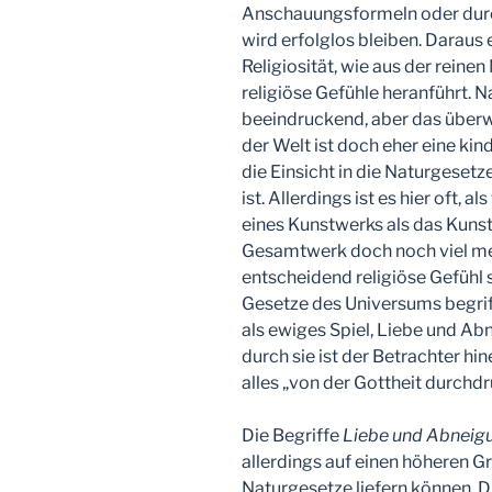
Anschauungsformeln oder dur
wird erfolglos bleiben. Daraus
Religiosität, wie aus der reinen
religiöse Gefühle heranführt. N
beeindruckend, aber das überw
der Welt ist doch eher eine kin
die Einsicht in die Naturgesetz
ist. Allerdings ist es hier oft,
eines Kunstwerks als das Kunst
Gesamtwerk doch noch viel me
entscheidend religiöse Gefühl s
Gesetze des Universums begri
als ewiges Spiel, Liebe und Abn
durch sie ist der Betrachter hi
alles „von der Gottheit durchdr
Die Begriffe
Liebe und Abneig
allerdings auf einen höheren Gr
Naturgesetze liefern können. 