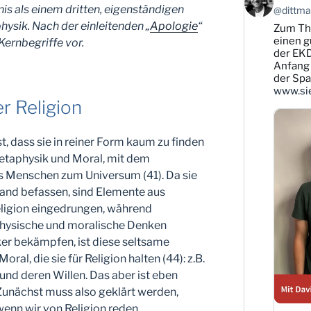
von
s als einem dritten, eigenständigen
@dittman
Karsten
ysik. Nach der einleitenden „
Apologie
“
Zum T
Dittmann
auf
einen g
Kernbegriffe vor.
Bluesky
der EKD
ansehen
Anfang 
der Sp
www.sie
r Religion
t, dass sie in reiner Form kaum zu finden
 Metaphysik und Moral, mit dem
s Menschen zum Universum (41). Da sie
and befassen, sind Elemente aus
eligion eingedrungen, während
hysische und moralische Denken
iker bekämpfen, ist diese seltsame
al, die sie für Religion halten (44): z.B.
und deren Willen. Das aber ist eben
 Zunächst muss also geklärt werden,
enn wir von Religion reden.