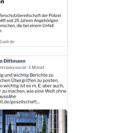
en
erschutzbereitschaft der Polizei
ilft seit 25 Jahren Angehörigen
nschen, die bei einem Unfall
n.
.wdr.de
n Dittmann
n.bsky.social
1 Monat
tig und wichtig Berichte zu
lichen Übergriffen zu posten.
 wichtig ist es m. E. aber auch,
ar zu machen, wie eine Welt ohne
 aussähe
t.de/gesellschaft...