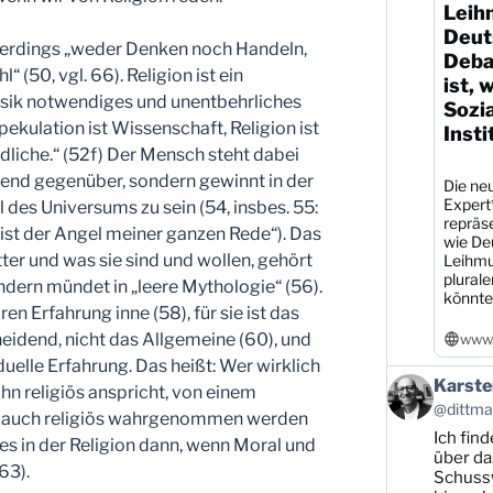
Leih
Deut
llerdings „weder Denken noch Handeln,
Debat
(50, vgl. 66). Religion ist ein
ist, 
ik notwendiges und unentbehrliches
Sozi
Spekulation ist Wissenschaft, Religion ist
Insti
liche.“ (52f) Der Mensch steht dabei
rend gegenüber, sondern gewinnt in der
Die neu
Expert
 des Universums zu sein (54, insbes. 55:
repräs
st der Angel meiner ganzen Rede“). Das
wie De
er und was sie sind und wollen, gehört
Leihmu
plural
ndern mündet in „leere Mythologie“ (56).
könnte
ren Erfahrung inne (58), für sie ist das
eidend, nicht das Allgemeine (60), und
www.
duelle Erfahrung. Das heißt: Wer wirklich
Beitrag
Karste
 ihn religiös anspricht, von einem
von
@dittman
h auch religiös wahrgenommen werden
Karsten
Ich find
Dittmann
t es in der Religion dann, wenn Moral und
auf
über da
63).
Bluesky
Schussw