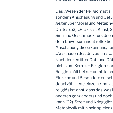
Das „Wesen der Religion“ ist a
sondern Anschauung und Gefühl“ 
gegenüber Moral und Metaphys
Drittes (52): „Praxis ist Kunst, 
Sinn und Geschmack fürs Unend
dem Universum nicht reflektie
Anschauung die Erkenntnis, Teil
„Anschauen des Universums … i
Nachdenken über Gott und Gött
nicht zum Kern der Religion, so
Religion hält bei der unmittelba
Einzelne und Besondere entsch
dabei zählt jede einzelne indivi
religiös ist, ahnt, dass das, was
anderen ganz anders und doc
kann (62). Streit und Krieg gib
Metaphysik mit hinein spielen (