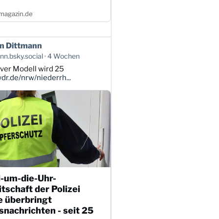
magazin.de
n Dittmann
n.bsky.social
4 Wochen
ver Modell wird 25
r.de/nrw/niederrh...
-um-die-Uhr-
tschaft der Polizei
e überbringt
nachrichten - seit 25