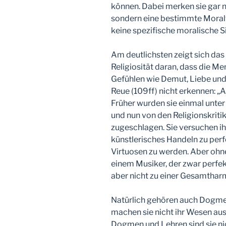
können. Dabei merken sie gar ni
sondern eine bestimmte Moralv
keine spezifische moralische Si
Am deutlichsten zeigt sich das
Religiosität daran, dass die M
Gefühlen wie Demut, Liebe und
Reue (109ff) nicht erkennen: „Al
Früher wurden sie einmal unter
und nun von den Religionskriti
zugeschlagen. Sie versuchen ih
künstlerisches Handeln zu per
Virtuosen zu werden. Aber ohne
einem Musiker, der zwar perfek
aber nicht zu einer Gesamthar
Natürlich gehören auch Dogmen
machen sie nicht ihr Wesen aus
Dogmen und Lehren sind sie nic