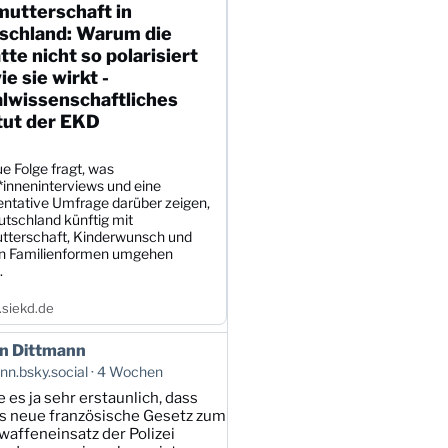
mutterschaft in
schland: Warum die
te nicht so polarisiert
wie sie wirkt -
alwissenschaftliches
tut der EKD
e Folge fragt, was
*inneninterviews und eine
entative Umfrage darüber zeigen,
utschland künftig mit
tterschaft, Kinderwunsch und
en Familienformen umgehen
.
siekd.de
n Dittmann
n.bsky.social
4 Wochen
e es ja sehr erstaunlich, dass
s neue französische Gesetz zum
affeneinsatz der Polizei