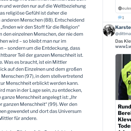
n und werden nur auf die Weltbeziehung
eule
s religiöse Gefühl ist daher die
1
 anderen Menschen (88). Entscheidend
Beitrag
 „finden wir den Stoff für die Religion“
Karste
von
@dittman
 um den einzelnen Menschen, der nie dem
Karsten
en wird – so bleibt man nur im
Das Kle
Dittmann
auf
www1.wd
n – sondern um die Entdeckung, dass
Bluesky
htbarer Teil der ganzen Menschheit ist.
ansehen
e. Was es braucht, ist ein Mittler
ick auf den Einzelnen und dem großen
n Menschen (97), in dem stellvertretend
r Menschheit erblickt werden kann.
ird man in der Lage sein, zu entdecken,
e ganze Menschheit angelegt ist: „Ihr
r ganzen Menschheit“ (99). Wer den
Rund
Innen gewendet und dort das Universum
Berei
ittler für andere.
Klev
Todes