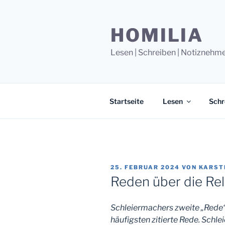
Zum
Inhalt
HOMILIA
springen
Lesen | Schreiben | Notiznehm
Startseite
Lesen
Schr
VERÖFFENTLICHT
25. FEBRUAR 2024
VON
KARST
AM
Reden über die Rel
Schleiermachers zweite „Rede“ 
häufigsten zitierte Rede. Schle