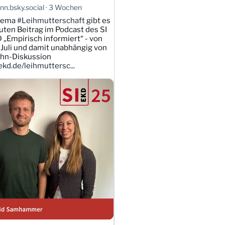
n.bsky.social
3 Wochen
hema
#Leihmutterschaft
gibt es
uten Beitrag im Podcast des SI
 „Empirisch informiert“ - von
Juli und damit unabhängig von
ahn-Diskussion
kd.de/leihmuttersc...