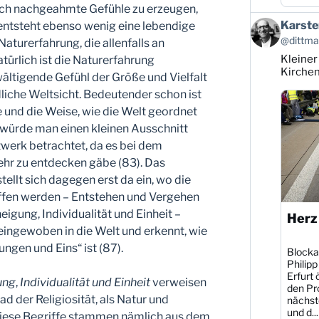
ch nachgeahmte Gefühle zu erzeugen,
Beitrag
Karste
 entsteht ebenso wenig eine lebendige
von
@dittman
 Naturerfahrung, die allenfalls an
Karsten
Kleiner
atürlich ist die Naturerfahrung
Dittmann
auf
Kirche
ältigende Gefühl der Größe und Vielfalt
Bluesky
dliche Weltsicht. Bedeutender schon ist
ansehen
e und die Weise, wie die Welt geordnet
 als würde man einen kleinen Ausschnitt
werk betrachtet, da es bei dem
hr zu entdecken gäbe (83). Das
tellt sich dagegen erst da ein, wo die
ffen werden – Entstehen und Vergehen
eigung, Individualität und Einheit –
Herz
neingewoben in die Welt und erkennt, wie
ungen und Eins“ ist (87).
Blocka
Philipp
Erfurt 
ung
,
Individualität und Einheit
verweisen
den Pr
ad der Religiosität, als Natur und
nächst
und d...
Diese Begriffe stammen nämlich aus dem