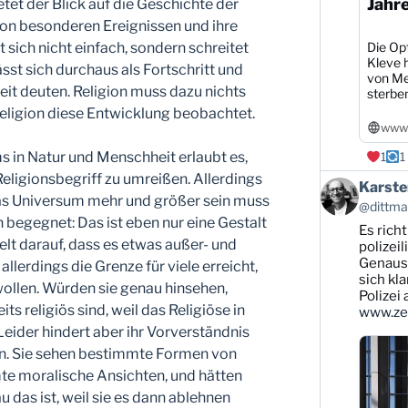
Jahr
tet der Blick auf die Geschichte der
on besonderen Ereignissen und ihre
 sich nicht einfach, sondern schreitet
Die Opf
Kleve h
sst sich durchaus als Fortschritt und
von Me
t deuten. Religion muss dazu nichts
sterbe
 Religion diese Entwicklung beobachtet.
www1
 in Natur und Menschheit erlaubt es,
1
1
Religionsbegriff zu umreißen. Allerdings
Beitrag
Karste
das Universum mehr und größer sein muss
von
@dittman
Karsten
 begegnet: Das ist eben nur eine Gestalt
Es rich
Dittmann
elt darauf, dass es etwas außer- und
auf
polizei
Bluesky
Genauso
allerdings die Grenze für viele erreicht,
ansehen
sich kl
ollen. Würden sie genau hinsehen,
Polizei
ts religiös sind, weil das Religiöse in
www.zei
eider hindert aber ihr Vorverständnis
en. Sie sehen bestimmte Formen von
te moralische Ansichten, und hätten
 das ist, weil sie es dann ablehnen