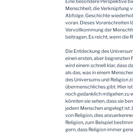
Eine besondere Perspektive bie
Menschheit, die Verknüpfung v
Abfolge. Geschichte wiederholt
voran. Dieses Voranschreiten lä
Vervollkommung der Menschhei
beitragen. Es reicht, wenn die
Die Entdeckung des Universums
einen ersten, aber begrenzten 
wird einem schnell klar, dass 
als das, was in einem Menschen
des Universums und Religion zi
übermenschliches gibt. Hier ist 
noch gedanklich mitgehen zu w
könnten sie sehen, dass sie berei
jedem Menschen angelegt ist. L
von Religion, dies anzuerkenn
Religion, zum Beispiel bestimm
gern, dass Religion immer genau