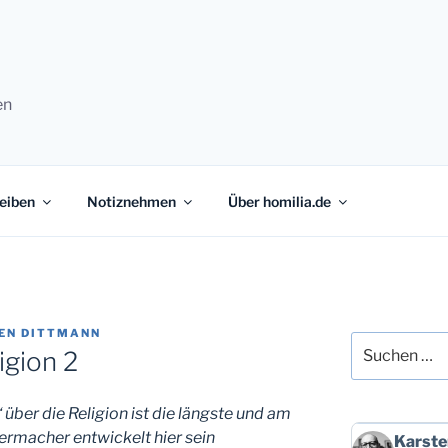
en
eiben
Notiznehmen
Über homilia.de
EN DITTMANN
Suchen
igion 2
nach:
über die Religion ist die längste und am
iermacher entwickelt hier sein
Beitrag
Karste