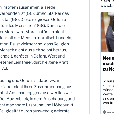
ansehen
hierzul
www.tag
 insofern zusammen, als jede
erbunden ist (66): Umso Stärker das
osität (68). Diese religiösen Gefühle
s Tun des Menschen“ (68). Durch die
r Moral wird Moral natürlich nicht
lich soll der Mensch moralisch handeln,
tion. Es ist vielmehr so, dass Religion
Mensch nicht aus sich selbst heraus,
delt, gerät er in Gefahr, Wert und
Neue
stehen „ein freier, durch eigene Kraft
mach
(71).
zu N
uung und Gefühl ist dabei zwar
Schüsse
Frankre
arf aber nicht ihren Zusammenhang aus
müssen
ühl ist Anschauung genauso wertlos wie
Waffe r
sind en
 Der Augenblick, in dem Anschauung und
Von Ju..
 nicht machbare Ursprung und Höhepunkt
 Religiosität durch auswendig gelernte
www.