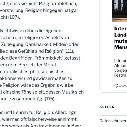
cht, dass sie nicht Religion ablehnen,
orstellung. Religion hingegen hat gar
cht (107).
Inter
 Nichtwissen über die eigenen
Länd
enschen den religiösen Aspekt von
mutm
 Zuneigung, Dankbarkeit, Mitleid oder
Mens
le diese Gefühle sind Religion“ (111).
 den Begriff der „Frömmigkeit“ gefasst
Interpo
kern dem Bereich der Moral
Aktion
vorgeg
r moralisches, philosophisches,
Festna
fektionieren und gewissermaßen zu
 Religion wäre das Ergebnis wie bei
www.
t einzelne Töne spielt, dessen Musik sich
monie zusammenfügt (115).
SEITEN
 und Lehren zur Religion. Allerdings
, wie man oft falscherweise annimmt.
Datenschutzer
hts weiter als Abstraktionen religiöser