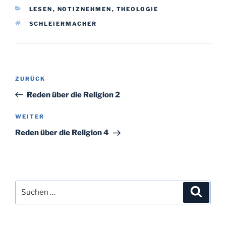
KATEGORIEN
LESEN
,
NOTIZNEHMEN
,
THEOLOGIE
SCHLAGWÖRTER
SCHLEIERMACHER
Beitragsnavigation
Vorheriger
ZURÜCK
Beitrag
Reden über die Religion 2
Nächster
WEITER
Beitrag
Reden über die Religion 4
Suchen
Suche
nach: