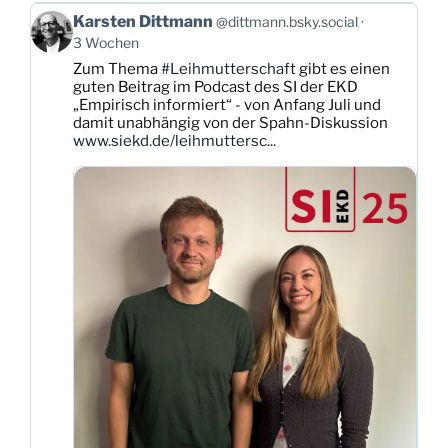
Beitrag
Karsten Dittmann
@dittmann.bsky.social
von
3 Wochen
Karsten
Zum Thema
#Leihmutterschaft
gibt es einen
Dittmann
guten Beitrag im Podcast des SI der EKD
auf
„Empirisch informiert“ - von Anfang Juli und
Bluesky
damit unabhängig von der Spahn-Diskussion
ansehen
www.siekd.de/leihmuttersc...