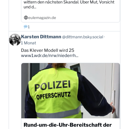
wittern den nächsten Skandal. Über Mut, Vorsicht
und d...
eulemagazin.de
1
Beitrag
Karsten Dittmann
@dittmann.bsky.social
von
1 Monat
Karsten
Das Klever Modell wird 25
Dittmann
www1.wdr.de/nrw/niederrh...
auf
Bluesky
ansehen
Rund-um-die-Uhr-Bereitschaft der