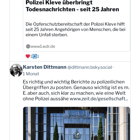
Polizei Kleve überbringt
Todesnachrichten - seit 25 Jahren
Die Opferschutzbereitschaft der Polizei Kleve hilft
seit 25 Jahren Angehörigen von Menschen, die bei
einem Unfall sterben.
www1.wdr.de
1
1
Beitrag
Karsten Dittmann
@dittmann.bsky.social
von
1 Monat
Karsten
Es richtig und wichtig Berichte zu polizeilichen
Dittmann
Übergriffen zu posten. Genauso wichtig ist es m.
auf
E. aber auch, sich klar zu machen, wie eine Welt
Bluesky
ohne Polizei aussähe
www.zeit.de/gesellschaft...
ansehen