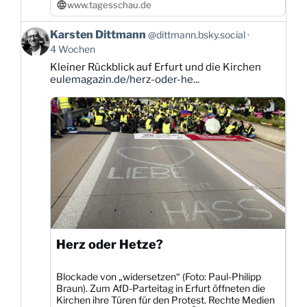
www.tagesschau.de
Beitrag
Karsten Dittmann
@dittmann.bsky.social
von
4 Wochen
Karsten
Kleiner Rückblick auf Erfurt und die Kirchen
Dittmann
eulemagazin.de/herz-oder-he...
auf
Bluesky
ansehen
Herz oder Hetze?
Blockade von „widersetzen“ (Foto: Paul-Philipp
Braun). Zum AfD-Parteitag in Erfurt öffneten die
Kirchen ihre Türen für den Protest. Rechte Medien