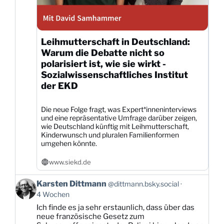
Leihmutterschaft in Deutschland:
Warum die Debatte nicht so
polarisiert ist, wie sie wirkt -
Sozialwissenschaftliches Institut
der EKD
Die neue Folge fragt, was Expert*inneninterviews
und eine repräsentative Umfrage darüber zeigen,
wie Deutschland künftig mit Leihmutterschaft,
Kinderwunsch und pluralen Familienformen
umgehen könnte.
www.siekd.de
Beitrag
Karsten Dittmann
@dittmann.bsky.social
von
4 Wochen
Karsten
Ich finde es ja sehr erstaunlich, dass über das
Dittmann
neue französische Gesetz zum
auf