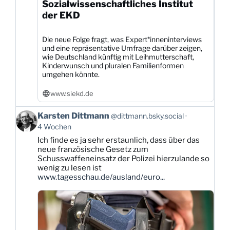
Sozialwissenschaftliches Institut
der EKD
Die neue Folge fragt, was Expert*inneninterviews
und eine repräsentative Umfrage darüber zeigen,
wie Deutschland künftig mit Leihmutterschaft,
Kinderwunsch und pluralen Familienformen
umgehen könnte.
www.siekd.de
Beitrag
Karsten Dittmann
@dittmann.bsky.social
von
4 Wochen
Karsten
Ich finde es ja sehr erstaunlich, dass über das
Dittmann
neue französische Gesetz zum
auf
Schusswaffeneinsatz der Polizei hierzulande so
Bluesky
wenig zu lesen ist
ansehen
www.tagesschau.de/ausland/euro...