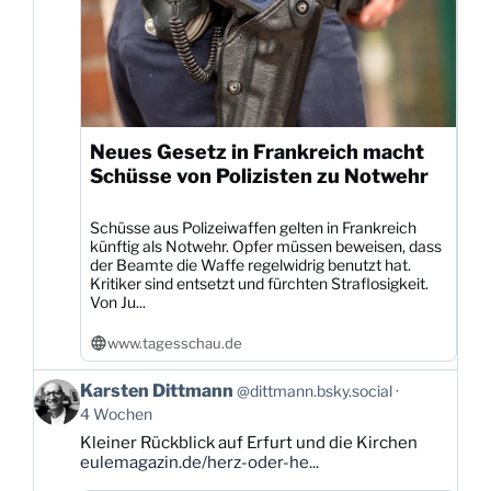
Neues Gesetz in Frankreich macht
Schüsse von Polizisten zu Notwehr
Schüsse aus Polizeiwaffen gelten in Frankreich
künftig als Notwehr. Opfer müssen beweisen, dass
der Beamte die Waffe regelwidrig benutzt hat.
Kritiker sind entsetzt und fürchten Straflosigkeit.
Von Ju...
www.tagesschau.de
Beitrag
Karsten Dittmann
@dittmann.bsky.social
von
4 Wochen
Karsten
Kleiner Rückblick auf Erfurt und die Kirchen
Dittmann
eulemagazin.de/herz-oder-he...
auf
Bluesky