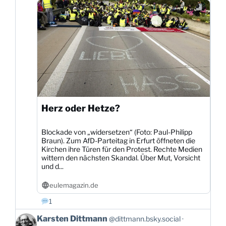
ansehen
Herz oder Hetze?
Blockade von „widersetzen“ (Foto: Paul-Philipp
Braun). Zum AfD-Parteitag in Erfurt öffneten die
Kirchen ihre Türen für den Protest. Rechte Medien
wittern den nächsten Skandal. Über Mut, Vorsicht
und d...
eulemagazin.de
1
Beitrag
Karsten Dittmann
@dittmann.bsky.social