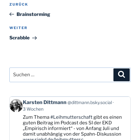
Beitragsnavigation
Vorheriger
ZURÜCK
Beitrag
Brainstorming
Nächster
WEITER
Beitrag
Scrabble
Suchen
Suche
nach:
Beitrag
Karsten Dittmann
@dittmann.bsky.social
von
3 Wochen
Karsten
Zum Thema
#Leihmutterschaft
gibt es einen
Dittmann
guten Beitrag im Podcast des SI der EKD
auf
„Empirisch informiert“ - von Anfang Juli und
Bluesky
damit unabhängig von der Spahn-Diskussion
ansehen
www.siekd.de/leihmuttersc...