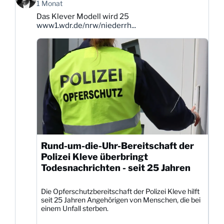
von
1 Monat
Karsten
Das Klever Modell wird 25
Dittmann
www1.wdr.de/nrw/niederrh...
auf
Bluesky
ansehen
Rund-um-die-Uhr-Bereitschaft der
Polizei Kleve überbringt
Todesnachrichten - seit 25 Jahren
Die Opferschutzbereitschaft der Polizei Kleve hilft
seit 25 Jahren Angehörigen von Menschen, die bei
einem Unfall sterben.