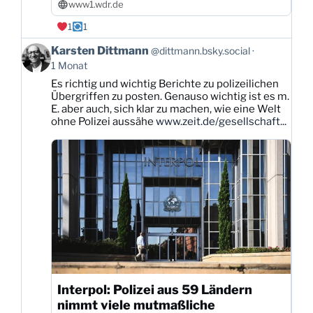
www1.wdr.de
1
1
Beitrag
Karsten Dittmann
@dittmann.bsky.social
von
1 Monat
Karsten
Es richtig und wichtig Berichte zu polizeilichen
Dittmann
Übergriffen zu posten. Genauso wichtig ist es m.
auf
E. aber auch, sich klar zu machen, wie eine Welt
Bluesky
ohne Polizei aussähe
www.zeit.de/gesellschaft...
ansehen
Interpol: Polizei aus 59 Ländern
nimmt viele mutmaßliche