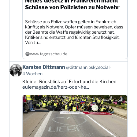
Neues Gesetz in Frankreich macht
Schüsse von Polizisten zu Notwehr
Schüsse aus Polizeiwaffen gelten in Frankreich
künftig als Notwehr. Opfer müssen beweisen, dass
der Beamte die Waffe regelwidrig benutzt hat.
Kritiker sind entsetzt und fürchten Straflosigkeit.
Von Ju...
www.tagesschau.de
Beitrag
Karsten Dittmann
@dittmann.bsky.social
von
4 Wochen
Karsten
Kleiner Rückblick auf Erfurt und die Kirchen
Dittmann
eulemagazin.de/herz-oder-he...
auf
Bluesky
ansehen