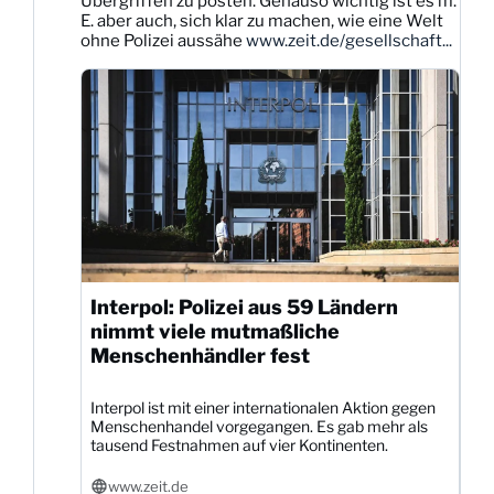
Übergriffen zu posten. Genauso wichtig ist es m.
auf
E. aber auch, sich klar zu machen, wie eine Welt
Bluesky
ohne Polizei aussähe
www.zeit.de/gesellschaft...
ansehen
Interpol: Polizei aus 59 Ländern
nimmt viele mutmaßliche
Menschenhändler fest
Interpol ist mit einer internationalen Aktion gegen
Menschenhandel vorgegangen. Es gab mehr als
tausend Festnahmen auf vier Kontinenten.
www.zeit.de