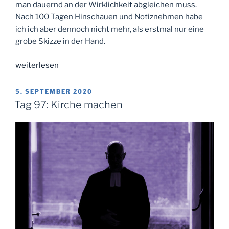
man dauernd an der Wirklichkeit abgleichen muss.
Nach 100 Tagen Hinschauen und Notiznehmen habe
ich ich aber dennoch nicht mehr, als erstmal nur eine
grobe Skizze in der Hand.
„Tag
weiterlesen
100:
Sehen
VERÖFFENTLICHT
5. SEPTEMBER 2020
AM
lernen“
Tag 97: Kirche machen