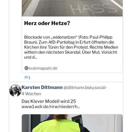
Herz oder Hetze?
Blockade von „widersetzen“ (Foto: Paul-Philipp
Braun). Zum AfD-Parteitag in Erfurt öffneten die
Kirchen ihre Türen für den Protest. Rechte Medien
wittern den nächsten Skandal. Über Mut, Vorsicht
und d...
eulemagazin.de
1
Beitrag
Karsten Dittmann
@dittmann.bsky.social
von
4 Wochen
Karsten
Das Klever Modell wird 25
Dittmann
www1.wdr.de/nrw/niederrh...
auf
Bluesky
ansehen