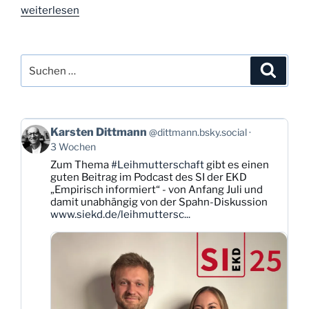
„Tag
weiterlesen
80:
Im
Gespräch“
Suchen
Suche
nach:
Beitrag
Karsten Dittmann
@dittmann.bsky.social
von
3 Wochen
Karsten
Zum Thema
#Leihmutterschaft
gibt es einen
Dittmann
guten Beitrag im Podcast des SI der EKD
auf
„Empirisch informiert“ - von Anfang Juli und
Bluesky
damit unabhängig von der Spahn-Diskussion
ansehen
www.siekd.de/leihmuttersc...