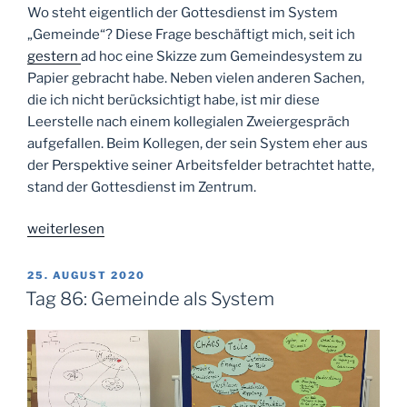
Wo steht eigentlich der Gottesdienst im System
„Gemeinde“? Diese Frage beschäftigt mich, seit ich
gestern
ad hoc eine Skizze zum Gemeindesystem zu
Papier gebracht habe. Neben vielen anderen Sachen,
die ich nicht berücksichtigt habe, ist mir diese
Leerstelle nach einem kollegialen Zweiergespräch
aufgefallen. Beim Kollegen, der sein System eher aus
der Perspektive seiner Arbeitsfelder betrachtet hatte,
stand der Gottesdienst im Zentrum.
„Tag
weiterlesen
87:
Gottesdienst
VERÖFFENTLICHT
25. AUGUST 2020
AM
im
Tag 86: Gemeinde als System
System“