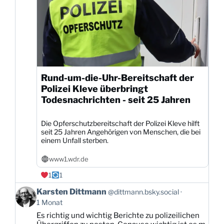
Rund-um-die-Uhr-Bereitschaft der
Polizei Kleve überbringt
Todesnachrichten - seit 25 Jahren
Die Opferschutzbereitschaft der Polizei Kleve hilft
seit 25 Jahren Angehörigen von Menschen, die bei
einem Unfall sterben.
www1.wdr.de
1
1
Beitrag
Karsten Dittmann
@dittmann.bsky.social
von
1 Monat
Karsten
Es richtig und wichtig Berichte zu polizeilichen
Dittmann