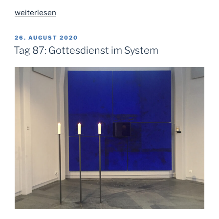
„Tag
weiterlesen
97:
Kirche
VERÖFFENTLICHT
26. AUGUST 2020
AM
machen“
Tag 87: Gottesdienst im System