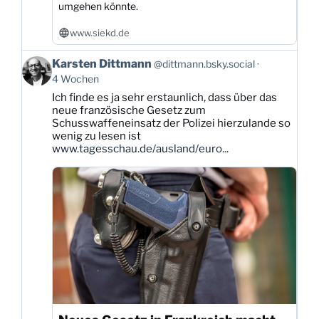
umgehen könnte.
www.siekd.de
Beitrag
Karsten Dittmann
@dittmann.bsky.social
von
4 Wochen
Karsten
Ich finde es ja sehr erstaunlich, dass über das
Dittmann
neue französische Gesetz zum
auf
Schusswaffeneinsatz der Polizei hierzulande so
Bluesky
wenig zu lesen ist
ansehen
www.tagesschau.de/ausland/euro...