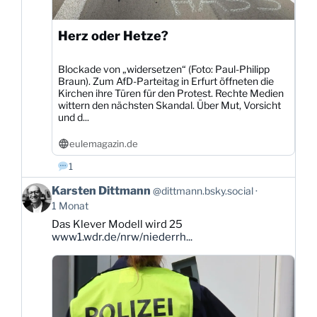
Herz oder Hetze?
Blockade von „widersetzen“ (Foto: Paul-Philipp
Braun). Zum AfD-Parteitag in Erfurt öffneten die
Kirchen ihre Türen für den Protest. Rechte Medien
wittern den nächsten Skandal. Über Mut, Vorsicht
und d...
eulemagazin.de
1
Beitrag
Karsten Dittmann
@dittmann.bsky.social
von
1 Monat
Karsten
Das Klever Modell wird 25
Dittmann
www1.wdr.de/nrw/niederrh...
auf
Bluesky
ansehen