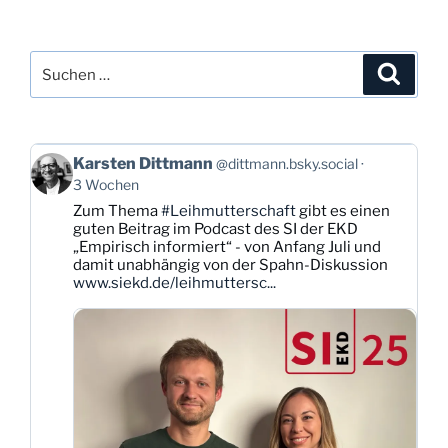
17:
Eingewoben“
Suchen
Suche
nach:
Beitrag
Karsten Dittmann
@dittmann.bsky.social
von
3 Wochen
Karsten
Zum Thema
#Leihmutterschaft
gibt es einen
Dittmann
guten Beitrag im Podcast des SI der EKD
auf
„Empirisch informiert“ - von Anfang Juli und
Bluesky
damit unabhängig von der Spahn-Diskussion
ansehen
www.siekd.de/leihmuttersc...