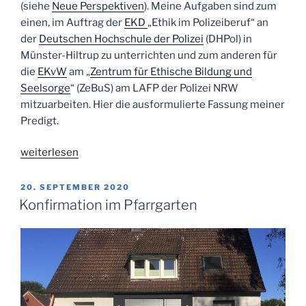
(siehe
Neue Perspektiven
). Meine Aufgaben sind zum
einen, im Auftrag der
EKD
„Ethik im Polizeiberuf“ an
der
Deutschen Hochschule der Polizei
(DHPol) in
Münster-Hiltrup zu unterrichten und zum anderen für
die
EKvW
am „
Zentrum für Ethische Bildung und
Seelsorge
“ (ZeBuS) am LAFP der Polizei NRW
mitzuarbeiten. Hier die ausformulierte Fassung meiner
Predigt.
„Dem
weiterlesen
Guten
nachjagen“
VERÖFFENTLICHT
20. SEPTEMBER 2020
AM
Konfirmation im Pfarrgarten