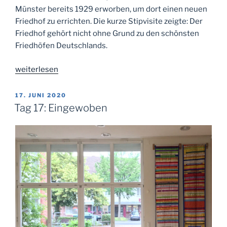
Münster bereits 1929 erworben, um dort einen neuen
Friedhof zu errichten. Die kurze Stipvisite zeigte: Der
Friedhof gehört nicht ohne Grund zu den schönsten
Friedhöfen Deutschlands.
„Tag
weiterlesen
33:
Auf
VERÖFFENTLICHT
17. JUNI 2020
AM
dem
Tag 17: Eingewoben
Waldfriedhof“