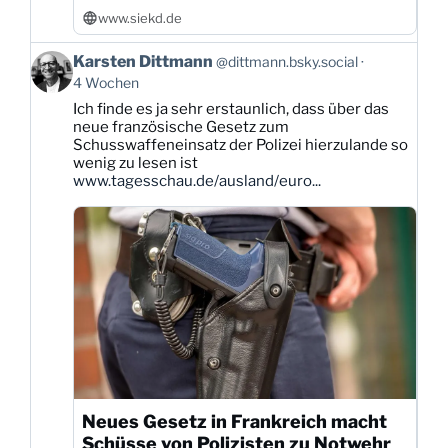
www.siekd.de
Beitrag
Karsten Dittmann
@dittmann.bsky.social
von
4 Wochen
Karsten
Ich finde es ja sehr erstaunlich, dass über das
Dittmann
neue französische Gesetz zum
auf
Schusswaffeneinsatz der Polizei hierzulande so
Bluesky
wenig zu lesen ist
ansehen
www.tagesschau.de/ausland/euro...
Neues Gesetz in Frankreich macht
Schüsse von Polizisten zu Notwehr