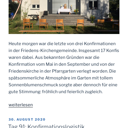
Heute morgen war die letzte von drei Konfirmationen
in der Friedens-Kirchengemeinde. Insgesamt 17 Konfis
waren dabei. Aus bekannten Gründen war die
Konfirmation vom Mai in den September und von der
Friedenskirche in der Pfarrgarten verlegt worden. Die
spätsommerliche Atmosphäre im Garten mit tollem
Sonnenblumenschmuck sorgte aber dennoch für eine
gute Stimmung: fröhlich und feierlich zugleich.
„Konfirmation
weiterlesen
im
Pfarrgarten“
VERÖFFENTLICHT
30. AUGUST 2020
AM
Tag 91: Konfirmationslogistik