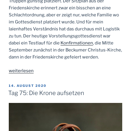
Truppen günstig platziert. Der Sitzplan aus der
Friedenskirche erinnert zwar ein bisschen an eine
Schlachtordnung, aber er zeigt nur, welche Familie wo
im Gottesdienst platziert wurde. Und für mein
laienhaftes Verständnis hat das durchaus mit Logistik
zu tun. Der heutige Vorstellungsgottesdienst war
dabei ein Testlauf für die
Konfirmationen
, die Mitte
September zunächst in der Beckumer Christus-Kirche,
dann in der Friedenskirche gefeiert werden.
„Tag
weiterlesen
91:
Konfirmationslogistik“
VERÖFFENTLICHT
14. AUGUST 2020
AM
Tag 75: Die Krone aufsetzen