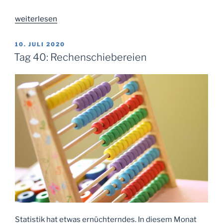
„Tag
weiterlesen
53:
Imperfection
VERÖFFENTLICHT
10. JULI 2020
AM
is
Tag 40: Rechenschiebereien
all,
I
can
offer“
Statistik hat etwas ernüchterndes. In diesem Monat