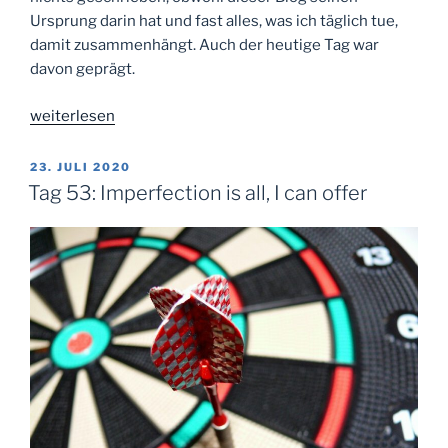
Ursprung darin hat und fast alles, was ich täglich tue,
damit zusammenhängt. Auch der heutige Tag war
davon geprägt.
„Tag
weiterlesen
75:
Die
VERÖFFENTLICHT
23. JULI 2020
AM
Krone
Tag 53: Imperfection is all, I can offer
aufsetzen“