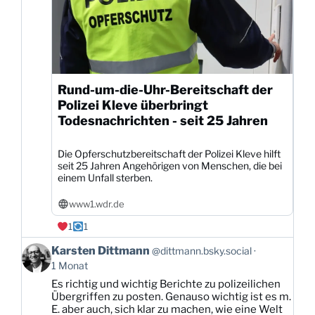
Rund-um-die-Uhr-Bereitschaft der
Polizei Kleve überbringt
Todesnachrichten - seit 25 Jahren
Die Opferschutzbereitschaft der Polizei Kleve hilft
seit 25 Jahren Angehörigen von Menschen, die bei
einem Unfall sterben.
www1.wdr.de
1
1
Beitrag
Karsten Dittmann
@dittmann.bsky.social
von
1 Monat
Karsten
Es richtig und wichtig Berichte zu polizeilichen
Dittmann
Übergriffen zu posten. Genauso wichtig ist es m.
auf
E. aber auch, sich klar zu machen, wie eine Welt
Bluesky