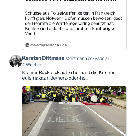
Schüsse aus Polizeiwaffen gelten in Frankreich
künftig als Notwehr. Opfer müssen beweisen, dass
der Beamte die Waffe regelwidrig benutzt hat.
Kritiker sind entsetzt und fürchten Straflosigkeit.
Von Ju...
www.tagesschau.de
Beitrag
Karsten Dittmann
@dittmann.bsky.social
von
4 Wochen
Karsten
Kleiner Rückblick auf Erfurt und die Kirchen
Dittmann
eulemagazin.de/herz-oder-he...
auf
Bluesky
ansehen