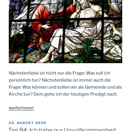
Nächstenliebe ist nicht nur die Frage: Was soll ich
persönlich tun? Nächstenliebe ist immer auch die
Frage: Was können und sollen wir als Gemeinde und als
Kirche tun? Dem gehe ich der heutigen Predigt nach.
„Tag
weiterlesen
98:
Gott
VERÖFFENTLICHT
23. AUGUST 2020
AM
dienen
Tag 84: Ich habe nur Unvollkommenheit