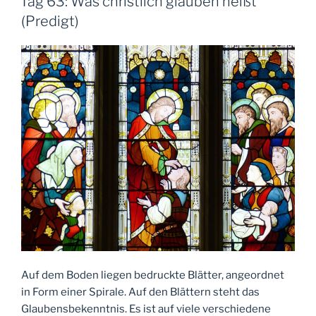
Tag 63: Was christlich glauben heißt
Test!
(Predigt)
Test!
Test!“
Auf dem Boden liegen bedruckte Blätter, angeordnet
in Form einer Spirale. Auf den Blättern steht das
Glaubensbekenntnis. Es ist auf viele verschiedene