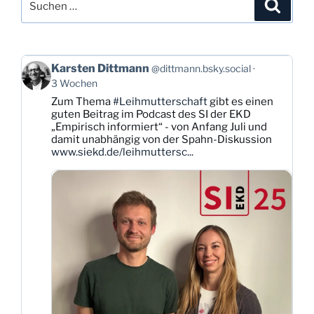
Suche
nach:
Beitrag
Karsten Dittmann
@dittmann.bsky.social
von
3 Wochen
Karsten
Zum Thema
#Leihmutterschaft
gibt es einen
Dittmann
guten Beitrag im Podcast des SI der EKD
auf
„Empirisch informiert“ - von Anfang Juli und
Bluesky
damit unabhängig von der Spahn-Diskussion
ansehen
www.siekd.de/leihmuttersc...