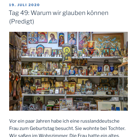
Wie
VERÖFFENTLICHT
19. JULI 2020
AM
wir
Tag 49: Warum wir glauben können
handeln
(Predigt)
sollen
(Predigt)“
Vor ein paar Jahren habe ich eine russlanddeutsche
Frau zum Geburtstag besucht. Sie wohnte bei Tochter.
Wir saßen im Wohnzimmer. Die Frau hatte ein altes,