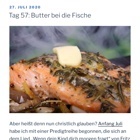
Was
VERÖFFENTLICHT
27. JULI 2020
AM
christlich
Tag 57: Butter bei die Fische
glauben
heißt
(Predigt)“
Aber heißt denn nun christlich glauben?
Anfang Juli
habe ich mit einer Predigtreihe begonnen, die sich an
dem Lied „Wenn dein Kind dich morgen fragt“ von Fritz