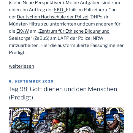
(siehe
Neue Perspektiven
). Meine Aufgaben sind zum
einen, im Auftrag der
EKD
„Ethik im Polizeiberuf“ an
der
Deutschen Hochschule der Polizei
(DHPol) in
Münster-Hiltrup zu unterrichten und zum anderen für
die
EKvW
am „
Zentrum für Ethische Bildung und
Seelsorge
“ (ZeBuS) am LAFP der Polizei NRW
mitzuarbeiten. Hier die ausformulierte Fassung meiner
Predigt.
„Dem
weiterlesen
Guten
nachjagen“
VERÖFFENTLICHT
6. SEPTEMBER 2020
AM
Tag 98: Gott dienen und den Menschen
(Predigt)