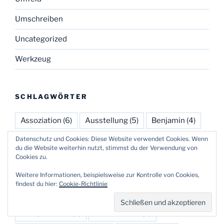
Umschreiben
Uncategorized
Werkzeug
SCHLAGWÖRTER
Assoziation
(6)
Ausstellung
(5)
Benjamin
(4)
Bibel
(4)
Brainstorming
(3)
Buttrick
(15)
Datenschutz und Cookies: Diese Website verwendet Cookies. Wenn
du die Website weiterhin nutzt, stimmst du der Verwendung von
Cookies zu.
Cluster
(8)
Erzählen
(8)
Essay
(8)
Weitere Informationen, beispielsweise zur Kontrolle von Cookies,
Feuilleton
(3)
Finanzen
(3)
Glauben
(3)
findest du hier:
Cookie-Richtlinie
Gottesdienst
(11)
Homiletik
(22)
Interpretation
(4)
Konfirmation
(4)