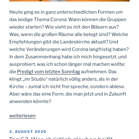
Heute ging es in ganz unterschiedlichen Formen um
das leidige Thema Corona: Wann können die Gruppen
wieder starten? Wie sieht es mit den Bläsern aus?
Was, wenn die großen Räume alle belegt sind? Welche
Empfehlungen gibt die Landeskirche aktuell? Und
welche Veränderungen wird Corona langfristig haben?
In dem Zusammenhang habe ich mich hingesetzt, und
ausprobiert, was ich schon länger mal machen wollte:
die
Predigt vom letzten Sonntag
aufnehmen. Das
klingt „im Studio“ natürlich völlig anders, als in der
Kirche – zumal ich nicht frei spreche, sondern ablese.
Aber wäre das eine Form, die man jetzt und in Zukunft
anwenden könnte?
„Tag
weiterlesen
66:
Hallo
VERÖFFENTLICHT
2. AUGUST 2020
AM
Mikro!