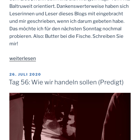
Baltruweit orientiert. Dankenswerterweise haben sich
Leserinnen und Leser dieses Blogs mit eingebracht
und mir geschrieben, wenn ich darum gebeten habe.
Das möchte ich für den nächsten Sonntag nochmal
probieren. Also: Butter bei die Fische. Schreiben Sie
mir!
„Tag
weiterlesen
57:
Butter
VERÖFFENTLICHT
26. JULI 2020
AM
bei
Tag 56: Wie wir handeln sollen (Predigt)
die
Fische“