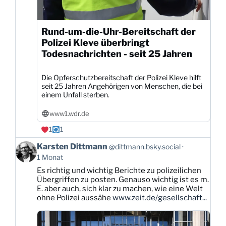
Rund-um-die-Uhr-Bereitschaft der
Polizei Kleve überbringt
Todesnachrichten - seit 25 Jahren
Die Opferschutzbereitschaft der Polizei Kleve hilft
seit 25 Jahren Angehörigen von Menschen, die bei
einem Unfall sterben.
www1.wdr.de
1
1
Beitrag
Karsten Dittmann
@dittmann.bsky.social
von
1 Monat
Karsten
Es richtig und wichtig Berichte zu polizeilichen
Dittmann
Übergriffen zu posten. Genauso wichtig ist es m.
auf
E. aber auch, sich klar zu machen, wie eine Welt
Bluesky
ohne Polizei aussähe
www.zeit.de/gesellschaft...
ansehen