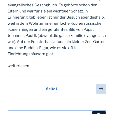
evangelisches Gesangbuch. Es gehörte schon den
Eltern und war für sie ein wichtiger Schatz. In
Erinnerung geblieben ist mir der Besuch aber deshalb,
weil in dem Wohnzimmer einfache Kopien russischer
Ikonen hingen und ein gerahmtes Bild von Papst
Johannes Paul II. (obwohl die ganze Familie evangelisch
war). Auf der Fensterbank stand ein kleiner Zen-Garten
und eine Buddha-Figur, wie es sie oft in
Einrichtungshäusern gibt.
„Tag
weiterlesen
49:
Warum
wir
Seitennummerierung
Näch
Seite
1
glauben
Seit
der
können
Beiträge
(Predigt)“
Suchen