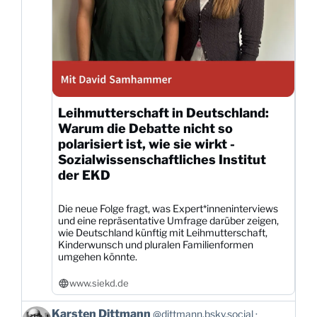
Leihmutterschaft in Deutschland:
Warum die Debatte nicht so
polarisiert ist, wie sie wirkt -
Sozialwissenschaftliches Institut
der EKD
Die neue Folge fragt, was Expert*inneninterviews
und eine repräsentative Umfrage darüber zeigen,
wie Deutschland künftig mit Leihmutterschaft,
Kinderwunsch und pluralen Familienformen
umgehen könnte.
www.siekd.de
Beitrag
Karsten Dittmann
@dittmann.bsky.social