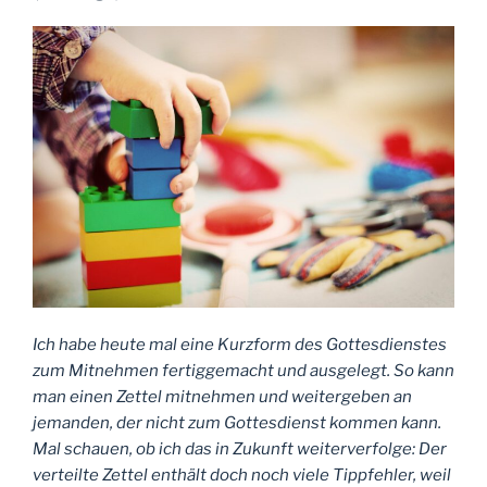
glauben
und
die
andern
nicht
(Predigt)“
Ich habe heute mal eine Kurzform des Gottesdienstes
zum Mitnehmen fertiggemacht und ausgelegt. So kann
man einen Zettel mitnehmen und weitergeben an
jemanden, der nicht zum Gottesdienst kommen kann.
Mal schauen, ob ich das in Zukunft weiterverfolge: Der
verteilte Zettel enthält doch noch viele Tippfehler, weil