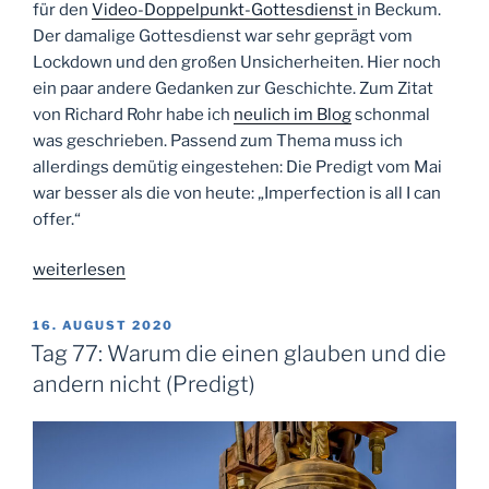
für den
Video-Doppelpunkt-Gottesdienst
in Beckum.
Der damalige Gottesdienst war sehr geprägt vom
Lockdown und den großen Unsicherheiten. Hier noch
ein paar andere Gedanken zur Geschichte. Zum Zitat
von Richard Rohr habe ich
neulich im Blog
schonmal
was geschrieben. Passend zum Thema muss ich
allerdings demütig eingestehen: Die Predigt vom Mai
war besser als die von heute: „Imperfection is all I can
offer.“
„Tag
weiterlesen
84:
Ich
VERÖFFENTLICHT
16. AUGUST 2020
AM
habe
Tag 77: Warum die einen glauben und die
nur
andern nicht (Predigt)
Unvollkommenheit
zu
bieten
(Predigt)“