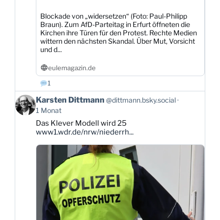
Blockade von „widersetzen“ (Foto: Paul-Philipp
Braun). Zum AfD-Parteitag in Erfurt öffneten die
Kirchen ihre Türen für den Protest. Rechte Medien
wittern den nächsten Skandal. Über Mut, Vorsicht
und d...
eulemagazin.de
1
Beitrag
Karsten Dittmann
@dittmann.bsky.social
von
1 Monat
Karsten
Das Klever Modell wird 25
Dittmann
www1.wdr.de/nrw/niederrh...
auf
Bluesky
ansehen