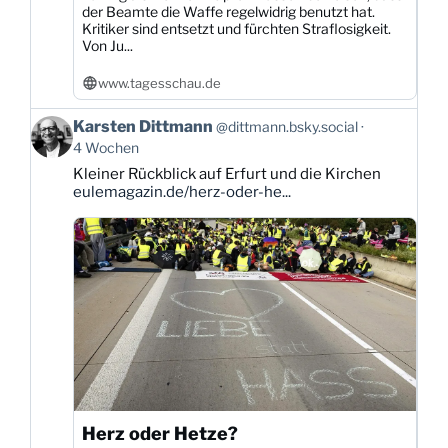
der Beamte die Waffe regelwidrig benutzt hat.
Kritiker sind entsetzt und fürchten Straflosigkeit.
Von Ju...
www.tagesschau.de
Beitrag
Karsten Dittmann
@dittmann.bsky.social
von
4 Wochen
Karsten
Kleiner Rückblick auf Erfurt und die Kirchen
Dittmann
eulemagazin.de/herz-oder-he...
auf
Bluesky
ansehen
Herz oder Hetze?