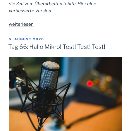
die Zeit zum Überarbeiten fehlte.
Hier eine
verbesserte Version.
„Tag
weiterlesen
70:
Niederreißen
VERÖFFENTLICHT
5. AUGUST 2020
AM
und
Tag 66: Hallo Mikro! Test! Test! Test!
aufbauen
(Predigt)“