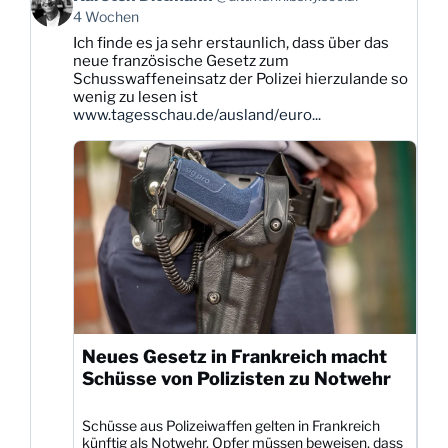
von
4 Wochen
Karsten
Ich finde es ja sehr erstaunlich, dass über das
Dittmann
neue französische Gesetz zum
auf
Schusswaffeneinsatz der Polizei hierzulande so
Bluesky
wenig zu lesen ist
ansehen
www.tagesschau.de/ausland/euro...
Neues Gesetz in Frankreich macht
Schüsse von Polizisten zu Notwehr
Schüsse aus Polizeiwaffen gelten in Frankreich
künftig als Notwehr. Opfer müssen beweisen, dass