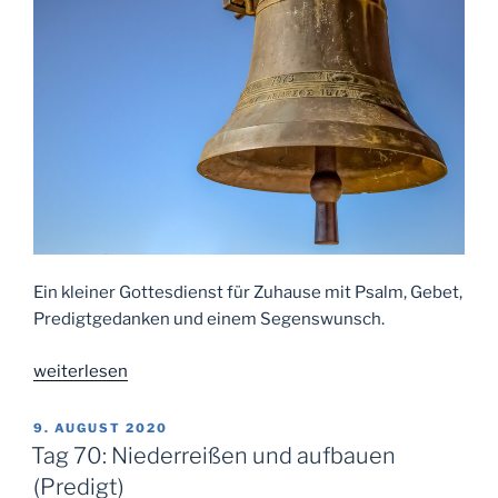
Ein kleiner Gottesdienst für Zuhause mit Psalm, Gebet,
Predigtgedanken und einem Segenswunsch.
„Tag
weiterlesen
77:
Warum
VERÖFFENTLICHT
9. AUGUST 2020
AM
die
Tag 70: Niederreißen und aufbauen
einen
(Predigt)