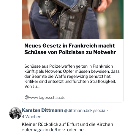
Neues Gesetz in Frankreich macht
Schüsse von Polizisten zu Notwehr
Schüsse aus Polizeiwaffen gelten in Frankreich
künftig als Notwehr. Opfer müssen beweisen, dass
der Beamte die Waffe regelwidrig benutzt hat.
Kritiker sind entsetzt und fürchten Straflosigkeit.
Von Ju...
www.tagesschau.de
Beitrag
Karsten Dittmann
@dittmann.bsky.social
von
4 Wochen
Karsten
Kleiner Rückblick auf Erfurt und die Kirchen
Dittmann
eulemagazin.de/herz-oder-he...
auf