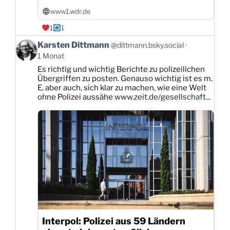
www1.wdr.de
1
1
Beitrag
Karsten Dittmann
@dittmann.bsky.social
von
1 Monat
Karsten
Es richtig und wichtig Berichte zu polizeilichen
Dittmann
Übergriffen zu posten. Genauso wichtig ist es m.
auf
E. aber auch, sich klar zu machen, wie eine Welt
Bluesky
ohne Polizei aussähe
www.zeit.de/gesellschaft...
ansehen
Interpol: Polizei aus 59 Ländern