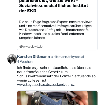
polarisiert ist, wie sie wirkt -
Sozialwissenschaftliches Institut
der EKD
Die neue Folge fragt, was Expert*inneninterviews
und eine repräsentative Umfrage darüber zeigen,
wie Deutschland künftig mit Leihmutterschaft,
Kinderwunsch und pluralen Familienformen
umgehen könnte.
www.siekd.de
Beitrag
Karsten Dittmann
@dittmann.bsky.social
von
4 Wochen
Karsten
Ich finde es ja sehr erstaunlich, dass über das
Dittmann
neue französische Gesetz zum
auf
Schusswaffeneinsatz der Polizei hierzulande so
Bluesky
wenig zu lesen ist
ansehen
www.tagesschau.de/ausland/euro...