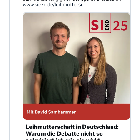
ansehen
www.siekd.de/leihmuttersc...
Leihmutterschaft in Deutschland:
Warum die Debatte nicht so