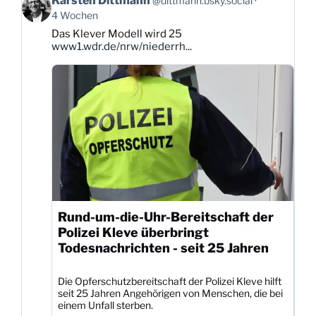
Karsten Dittmann
@dittmann.bsky.social
von
4 Wochen
Karsten
Das Klever Modell wird 25
Dittmann
www1.wdr.de/nrw/niederrh...
auf
Bluesky
ansehen
Rund-um-die-Uhr-Bereitschaft der
Polizei Kleve überbringt
Todesnachrichten - seit 25 Jahren
Die Opferschutzbereitschaft der Polizei Kleve hilft
seit 25 Jahren Angehörigen von Menschen, die bei
einem Unfall sterben.