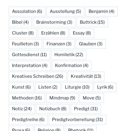
Assoziation
(6)
Ausstellung
(5)
Benjamin
(4)
Bibel
(4)
Brainstorming
(3)
Buttrick
(15)
Cluster
(8)
Erzählen
(8)
Essay
(8)
Feuilleton
(3)
Finanzen
(3)
Glauben
(3)
Gottesdienst
(11)
Homiletik
(22)
Interpretation
(4)
Konfirmation
(4)
Kreatives Schreiben
(26)
Kreativität
(13)
Kunst
(6)
Listen
(2)
Liturgie
(10)
Lyrik
(6)
Methoden
(16)
Mindmap
(9)
Move
(5)
Notiz
(24)
Notizbuch
(8)
Predigt
(31)
Predigtreihe
(6)
Predigtvorbereitung
(31)
Prosa
(6)
Religion
(8)
Rhetorik
(11)