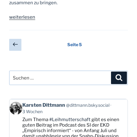
zusammen zu bringen.
„Tag
weiterlesen
5:
Voller
Leben“
Seitennummerierung
Vorherige
Seite
5
Seite
der
Beiträge
Suchen
Suche
nach:
Beitrag
Karsten Dittmann
@dittmann.bsky.social
von
3 Wochen
Karsten
Zum Thema
#Leihmutterschaft
gibt es einen
Dittmann
guten Beitrag im Podcast des SI der EKD
auf
„Empirisch informiert“ - von Anfang Juli und
Bluesky
damit unabhängig von der Spahn-Diskussion