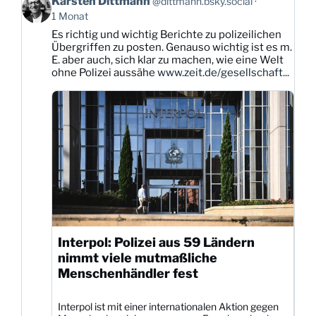
Karsten Dittmann
@dittmann.bsky.social
von
1 Monat
Karsten
Es richtig und wichtig Berichte zu polizeilichen
Dittmann
Übergriffen zu posten. Genauso wichtig ist es m.
auf
E. aber auch, sich klar zu machen, wie eine Welt
Bluesky
ohne Polizei aussähe
www.zeit.de/gesellschaft...
ansehen
Interpol: Polizei aus 59 Ländern
nimmt viele mutmaßliche
Menschenhändler fest
Interpol ist mit einer internationalen Aktion gegen