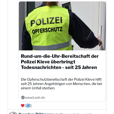
Bluesky
ansehen
Rund-um-die-Uhr-Bereitschaft der
Polizei Kleve überbringt
Todesnachrichten - seit 25 Jahren
Die Opferschutzbereitschaft der Polizei Kleve hilft
seit 25 Jahren Angehörigen von Menschen, die bei
einem Unfall sterben.
www1.wdr.de
1
1
Beitrag