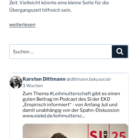
Zeit. Vielleicht könnte eine kleine Seite für die
Übergangszeit hilfreich sein.
„Tag
weiterlesen
45:
Vernetzt“
Suchen
Suche
nach:
Beitrag
Karsten Dittmann
@dittmann.bsky.social
von
3 Wochen
Karsten
Zum Thema
#Leihmutterschaft
gibt es einen
Dittmann
guten Beitrag im Podcast des SI der EKD
auf
„Empirisch informiert“ - von Anfang Juli und
Bluesky
damit unabhängig von der Spahn-Diskussion
ansehen
www.siekd.de/leihmuttersc...