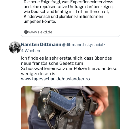
Die neue Folge fragt, was Expert*inneninterviews
und eine repräsentative Umfrage darüber zeigen,
wie Deutschland künftig mit Leihmutterschaft,
Kinderwunsch und pluralen Familienformen
umgehen könnte.
www.siekd.de
Beitrag
Karsten Dittmann
@dittmann.bsky.social
von
4 Wochen
Karsten
Ich finde es ja sehr erstaunlich, dass über das
Dittmann
neue französische Gesetz zum
auf
Schusswaffeneinsatz der Polizei hierzulande so
Bluesky
wenig zu lesen ist
ansehen
www.tagesschau.de/ausland/euro...