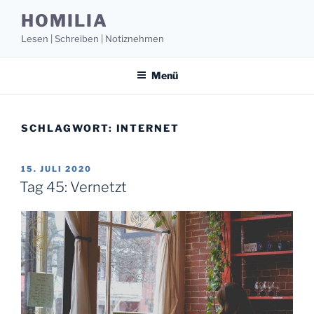
Zum
HOMILIA
Inhalt
Lesen | Schreiben | Notiznehmen
springen
Menü
SCHLAGWORT:
INTERNET
VERÖFFENTLICHT
15. JULI 2020
AM
Tag 45: Vernetzt