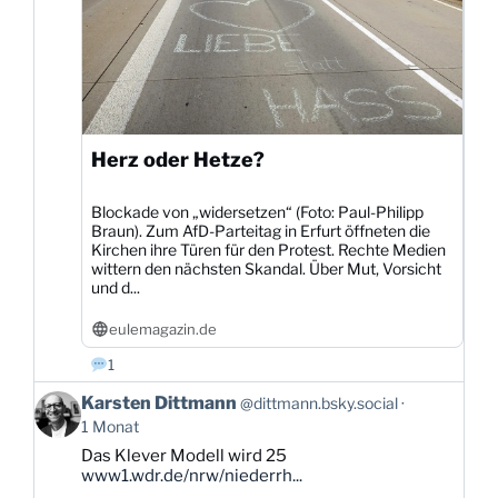
Herz oder Hetze?
Blockade von „widersetzen“ (Foto: Paul-Philipp
Braun). Zum AfD-Parteitag in Erfurt öffneten die
Kirchen ihre Türen für den Protest. Rechte Medien
wittern den nächsten Skandal. Über Mut, Vorsicht
und d...
eulemagazin.de
1
Beitrag
Karsten Dittmann
@dittmann.bsky.social
von
1 Monat
Karsten
Das Klever Modell wird 25
Dittmann
www1.wdr.de/nrw/niederrh...
auf