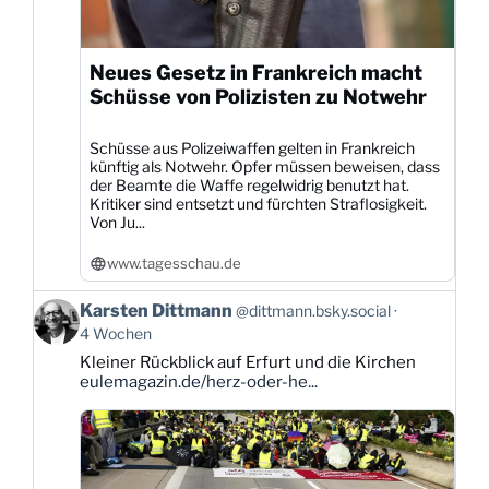
Neues Gesetz in Frankreich macht
Schüsse von Polizisten zu Notwehr
Schüsse aus Polizeiwaffen gelten in Frankreich
künftig als Notwehr. Opfer müssen beweisen, dass
der Beamte die Waffe regelwidrig benutzt hat.
Kritiker sind entsetzt und fürchten Straflosigkeit.
Von Ju...
www.tagesschau.de
Beitrag
Karsten Dittmann
@dittmann.bsky.social
von
4 Wochen
Karsten
Kleiner Rückblick auf Erfurt und die Kirchen
Dittmann
eulemagazin.de/herz-oder-he...
auf
Bluesky
ansehen