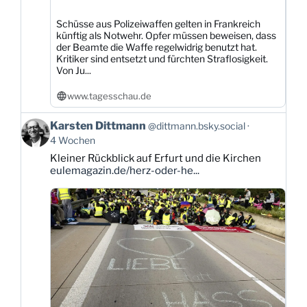
Schüsse aus Polizeiwaffen gelten in Frankreich
künftig als Notwehr. Opfer müssen beweisen, dass
der Beamte die Waffe regelwidrig benutzt hat.
Kritiker sind entsetzt und fürchten Straflosigkeit.
Von Ju...
www.tagesschau.de
Beitrag
Karsten Dittmann
@dittmann.bsky.social
von
4 Wochen
Karsten
Kleiner Rückblick auf Erfurt und die Kirchen
Dittmann
eulemagazin.de/herz-oder-he...
auf
Bluesky
ansehen