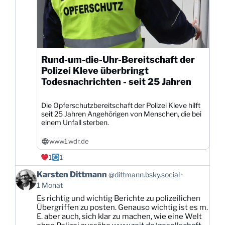
Rund-um-die-Uhr-Bereitschaft der
Polizei Kleve überbringt
Todesnachrichten - seit 25 Jahren
Die Opferschutzbereitschaft der Polizei Kleve hilft
seit 25 Jahren Angehörigen von Menschen, die bei
einem Unfall sterben.
www1.wdr.de
1
1
Beitrag
Karsten Dittmann
@dittmann.bsky.social
von
1 Monat
Karsten
Es richtig und wichtig Berichte zu polizeilichen
Dittmann
Übergriffen zu posten. Genauso wichtig ist es m.
auf
E. aber auch, sich klar zu machen, wie eine Welt
Bluesky