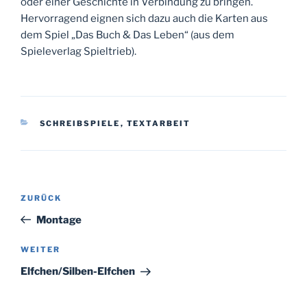
oder einer Geschichte in Verbindung zu bringen.
Hervorragend eignen sich dazu auch die Karten aus
dem Spiel „Das Buch & Das Leben“ (aus dem
Spieleverlag Spieltrieb).
KATEGORIEN
SCHREIBSPIELE
,
TEXTARBEIT
Beitragsnavigation
Vorheriger
ZURÜCK
Beitrag
Montage
Nächster
WEITER
Beitrag
Elfchen/Silben-Elfchen