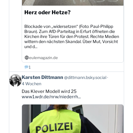
Herz oder Hetze?
Blockade von „widersetzen“ (Foto: Paul-Philipp
Braun). Zum AfD-Parteitag in Erfurt öffneten die
Kirchen ihre Türen für den Protest. Rechte Medien
wittern den nächsten Skandal. Über Mut, Vorsicht
und d...
eulemagazin.de
1
Beitrag
Karsten Dittmann
@dittmann.bsky.social
von
4 Wochen
Karsten
Das Klever Modell wird 25
Dittmann
www1.wdr.de/nrw/niederrh...
auf
Bluesky
ansehen