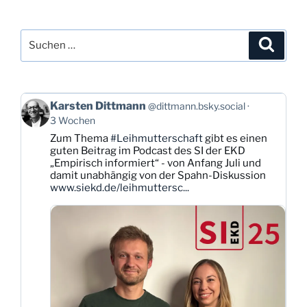
Suchen
Suche
nach:
Beitrag
Karsten Dittmann
@dittmann.bsky.social
von
3 Wochen
Karsten
Zum Thema
#Leihmutterschaft
gibt es einen
Dittmann
guten Beitrag im Podcast des SI der EKD
auf
„Empirisch informiert“ - von Anfang Juli und
Bluesky
damit unabhängig von der Spahn-Diskussion
ansehen
www.siekd.de/leihmuttersc...