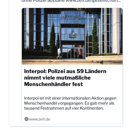
ohne Polizei aussähe
www.zeit.de/gesellschaft...
ansehen
Interpol: Polizei aus 59 Ländern
nimmt viele mutmaßliche
Menschenhändler fest
Interpol ist mit einer internationalen Aktion gegen
Menschenhandel vorgegangen. Es gab mehr als
tausend Festnahmen auf vier Kontinenten.
www.zeit.de