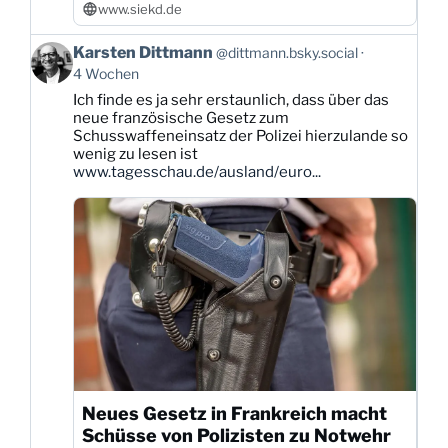
www.siekd.de
Beitrag
Karsten Dittmann
@dittmann.bsky.social
von
4 Wochen
Karsten
Ich finde es ja sehr erstaunlich, dass über das
Dittmann
neue französische Gesetz zum
auf
Schusswaffeneinsatz der Polizei hierzulande so
Bluesky
wenig zu lesen ist
ansehen
www.tagesschau.de/ausland/euro...
Neues Gesetz in Frankreich macht
Schüsse von Polizisten zu Notwehr