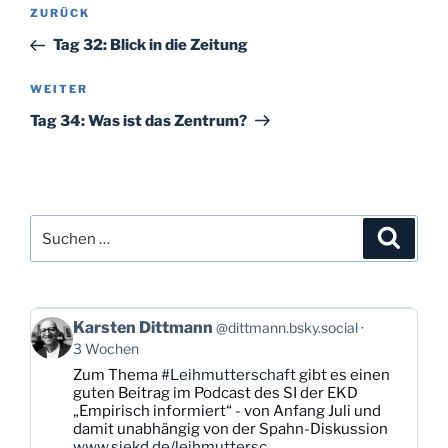
Beitragsnavigation
Vorheriger
ZURÜCK
Beitrag
Tag 32: Blick in die Zeitung
Nächster
WEITER
Beitrag
Tag 34: Was ist das Zentrum?
Suchen
Suche
nach:
Beitrag
Karsten Dittmann
@dittmann.bsky.social
von
3 Wochen
Karsten
Zum Thema
#Leihmutterschaft
gibt es einen
Dittmann
guten Beitrag im Podcast des SI der EKD
auf
„Empirisch informiert“ - von Anfang Juli und
Bluesky
damit unabhängig von der Spahn-Diskussion
ansehen
www.siekd.de/leihmuttersc...