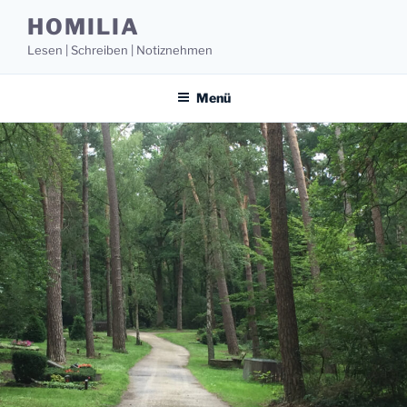
Zum
HOMILIA
Inhalt
Lesen | Schreiben | Notiznehmen
springen
Menü