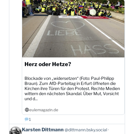
ansehen
Herz oder Hetze?
Blockade von „widersetzen“ (Foto: Paul-Philipp
Braun). Zum AfD-Parteitag in Erfurt öffneten die
Kirchen ihre Türen für den Protest. Rechte Medien
wittern den nächsten Skandal. Über Mut, Vorsicht
und d...
eulemagazin.de
1
Beitrag
Karsten Dittmann
@dittmann.bsky.social