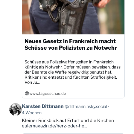
Neues Gesetz in Frankreich macht
Schüsse von Polizisten zu Notwehr
Schüsse aus Polizeiwaffen gelten in Frankreich
künftig als Notwehr. Opfer müssen beweisen, dass
der Beamte die Waffe regelwidrig benutzt hat.
Kritiker sind entsetzt und fürchten Straflosigkeit.
Von Ju...
www.tagesschau.de
Beitrag
Karsten Dittmann
@dittmann.bsky.social
von
4 Wochen
Karsten
Kleiner Rückblick auf Erfurt und die Kirchen
Dittmann
eulemagazin.de/herz-oder-he...
auf
Bluesky