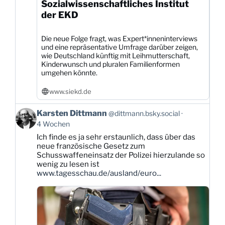
Sozialwissenschaftliches Institut
der EKD
Die neue Folge fragt, was Expert*inneninterviews
und eine repräsentative Umfrage darüber zeigen,
wie Deutschland künftig mit Leihmutterschaft,
Kinderwunsch und pluralen Familienformen
umgehen könnte.
www.siekd.de
Beitrag
Karsten Dittmann
@dittmann.bsky.social
von
4 Wochen
Karsten
Ich finde es ja sehr erstaunlich, dass über das
Dittmann
neue französische Gesetz zum
auf
Schusswaffeneinsatz der Polizei hierzulande so
Bluesky
wenig zu lesen ist
ansehen
www.tagesschau.de/ausland/euro...