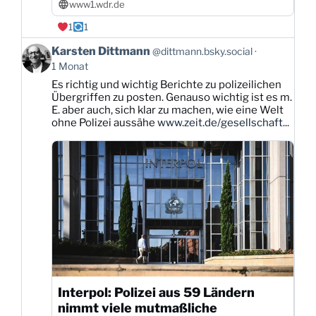
www1.wdr.de
1
1
Beitrag
Karsten Dittmann
@dittmann.bsky.social
von
1 Monat
Karsten
Es richtig und wichtig Berichte zu polizeilichen
Dittmann
Übergriffen zu posten. Genauso wichtig ist es m.
auf
E. aber auch, sich klar zu machen, wie eine Welt
Bluesky
ohne Polizei aussähe
www.zeit.de/gesellschaft...
ansehen
Interpol: Polizei aus 59 Ländern
nimmt viele mutmaßliche