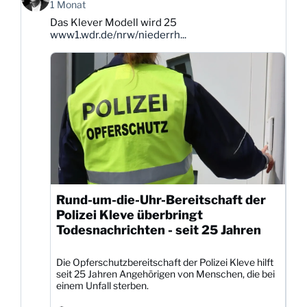
von
1 Monat
Karsten
Das Klever Modell wird 25
Dittmann
www1.wdr.de/nrw/niederrh...
auf
Bluesky
ansehen
Rund-um-die-Uhr-Bereitschaft der
Polizei Kleve überbringt
Todesnachrichten - seit 25 Jahren
Die Opferschutzbereitschaft der Polizei Kleve hilft
seit 25 Jahren Angehörigen von Menschen, die bei
einem Unfall sterben.