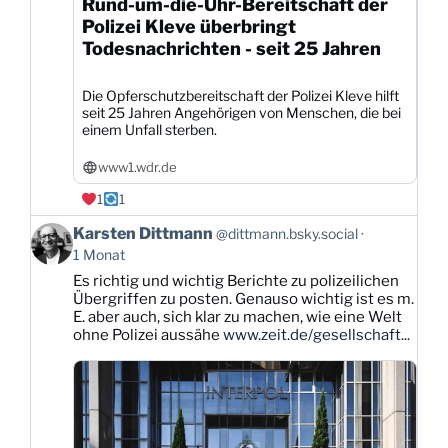
Rund-um-die-Uhr-Bereitschaft der
Polizei Kleve überbringt
Todesnachrichten - seit 25 Jahren
Die Opferschutzbereitschaft der Polizei Kleve hilft
seit 25 Jahren Angehörigen von Menschen, die bei
einem Unfall sterben.
www1.wdr.de
1
1
Beitrag
Karsten Dittmann
@dittmann.bsky.social
von
1 Monat
Karsten
Es richtig und wichtig Berichte zu polizeilichen
Dittmann
Übergriffen zu posten. Genauso wichtig ist es m.
auf
E. aber auch, sich klar zu machen, wie eine Welt
Bluesky
ohne Polizei aussähe
www.zeit.de/gesellschaft...
ansehen