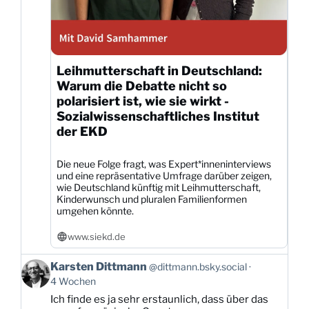
Leihmutterschaft in Deutschland:
Warum die Debatte nicht so
polarisiert ist, wie sie wirkt -
Sozialwissenschaftliches Institut
der EKD
Die neue Folge fragt, was Expert*inneninterviews
und eine repräsentative Umfrage darüber zeigen,
wie Deutschland künftig mit Leihmutterschaft,
Kinderwunsch und pluralen Familienformen
umgehen könnte.
www.siekd.de
Beitrag
Karsten Dittmann
@dittmann.bsky.social
von
4 Wochen
Karsten
Ich finde es ja sehr erstaunlich, dass über das
Dittmann