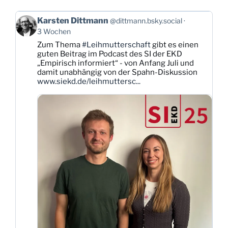
Beitrag
Karsten Dittmann
@dittmann.bsky.social
von
3 Wochen
Karsten
Zum Thema
#Leihmutterschaft
gibt es einen
Dittmann
guten Beitrag im Podcast des SI der EKD
auf
„Empirisch informiert“ - von Anfang Juli und
Bluesky
damit unabhängig von der Spahn-Diskussion
ansehen
www.siekd.de/leihmuttersc...