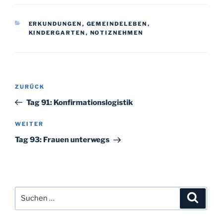
KATEGORIEN
ERKUNDUNGEN
,
GEMEINDELEBEN
,
KINDERGARTEN
,
NOTIZNEHMEN
Beitragsnavigation
Vorheriger
ZURÜCK
Beitrag
Tag 91: Konfirmationslogistik
Nächster
WEITER
Beitrag
Tag 93: Frauen unterwegs
Suchen
Suche
nach: