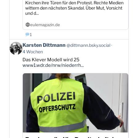
Kirchen ihre Türen für den Protest. Rechte Medien
wittern den nächsten Skandal. Über Mut, Vorsicht
und d...
eulemagazin.de
1
Beitrag
Karsten Dittmann
@dittmann.bsky.social
von
4 Wochen
Karsten
Das Klever Modell wird 25
Dittmann
www1.wdr.de/nrw/niederrh...
auf
Bluesky
ansehen