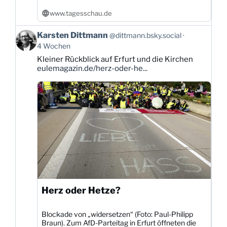
www.tagesschau.de
Beitrag
Karsten Dittmann
@dittmann.bsky.social
von
4 Wochen
Karsten
Kleiner Rückblick auf Erfurt und die Kirchen
Dittmann
eulemagazin.de/herz-oder-he...
auf
Bluesky
ansehen
Herz oder Hetze?
Blockade von „widersetzen“ (Foto: Paul-Philipp
Braun). Zum AfD-Parteitag in Erfurt öffneten die