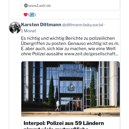
www1.wdr.de
1
1
Beitrag
Karsten Dittmann
@dittmann.bsky.social
von
1 Monat
Karsten
Es richtig und wichtig Berichte zu polizeilichen
Dittmann
Übergriffen zu posten. Genauso wichtig ist es m.
auf
E. aber auch, sich klar zu machen, wie eine Welt
Bluesky
ohne Polizei aussähe
www.zeit.de/gesellschaft...
ansehen
Interpol: Polizei aus 59 Ländern