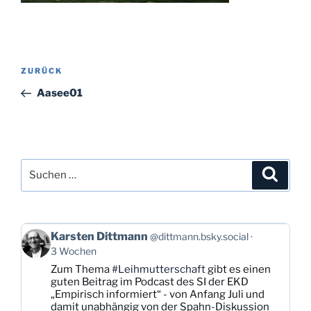
Beitragsnavigation
Vorheriger
ZURÜCK
Beitrag
Aasee01
Suchen
Suche
nach:
Beitrag
Karsten Dittmann
@dittmann.bsky.social
von
3 Wochen
Karsten
Zum Thema
#Leihmutterschaft
gibt es einen
Dittmann
guten Beitrag im Podcast des SI der EKD
auf
„Empirisch informiert“ - von Anfang Juli und
Bluesky
damit unabhängig von der Spahn-Diskussion
ansehen