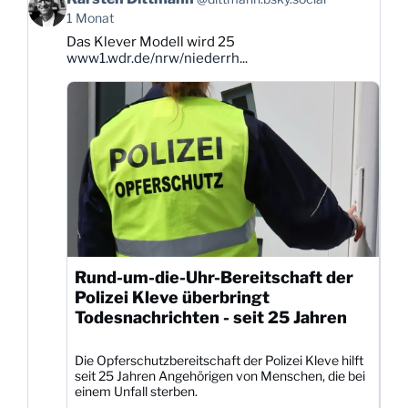
von
1 Monat
Karsten
Das Klever Modell wird 25
Dittmann
www1.wdr.de/nrw/niederrh...
auf
Bluesky
ansehen
Rund-um-die-Uhr-Bereitschaft der
Polizei Kleve überbringt
Todesnachrichten - seit 25 Jahren
Die Opferschutzbereitschaft der Polizei Kleve hilft
seit 25 Jahren Angehörigen von Menschen, die bei
einem Unfall sterben.