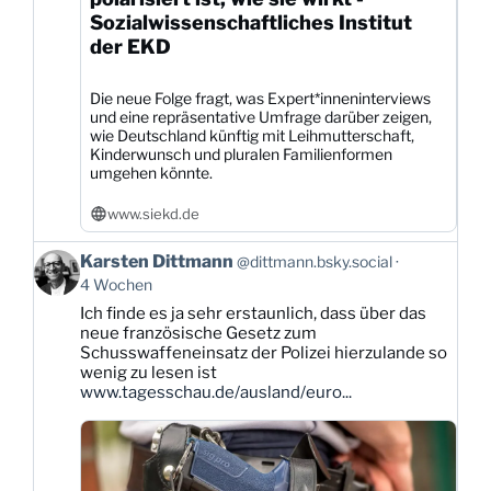
Sozialwissenschaftliches Institut
der EKD
Die neue Folge fragt, was Expert*inneninterviews
und eine repräsentative Umfrage darüber zeigen,
wie Deutschland künftig mit Leihmutterschaft,
Kinderwunsch und pluralen Familienformen
umgehen könnte.
www.siekd.de
Beitrag
Karsten Dittmann
@dittmann.bsky.social
von
4 Wochen
Karsten
Ich finde es ja sehr erstaunlich, dass über das
Dittmann
neue französische Gesetz zum
auf
Schusswaffeneinsatz der Polizei hierzulande so
Bluesky
wenig zu lesen ist
ansehen
www.tagesschau.de/ausland/euro...