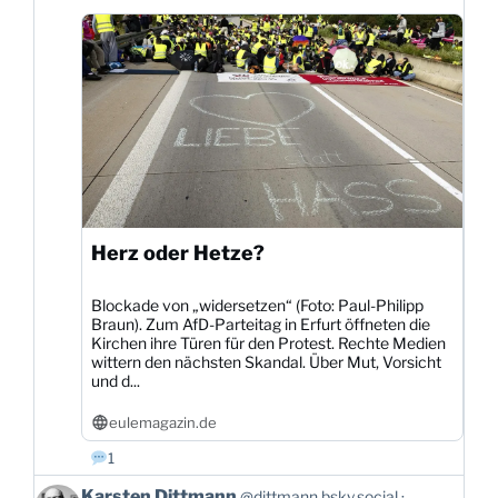
Bluesky
ansehen
Herz oder Hetze?
Blockade von „widersetzen“ (Foto: Paul-Philipp
Braun). Zum AfD-Parteitag in Erfurt öffneten die
Kirchen ihre Türen für den Protest. Rechte Medien
wittern den nächsten Skandal. Über Mut, Vorsicht
und d...
eulemagazin.de
1
Beitrag
Karsten Dittmann
@dittmann.bsky.social