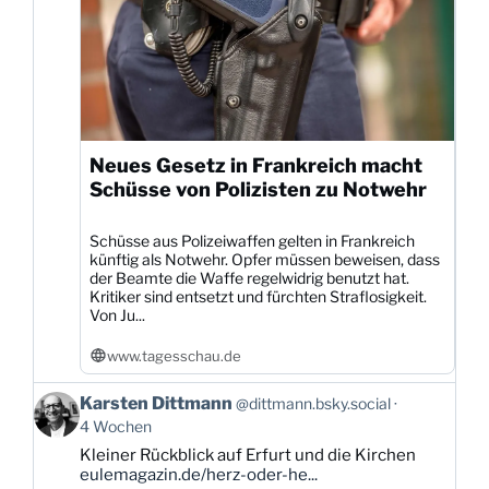
Neues Gesetz in Frankreich macht
Schüsse von Polizisten zu Notwehr
Schüsse aus Polizeiwaffen gelten in Frankreich
künftig als Notwehr. Opfer müssen beweisen, dass
der Beamte die Waffe regelwidrig benutzt hat.
Kritiker sind entsetzt und fürchten Straflosigkeit.
Von Ju...
www.tagesschau.de
Beitrag
Karsten Dittmann
@dittmann.bsky.social
von
4 Wochen
Karsten
Kleiner Rückblick auf Erfurt und die Kirchen
Dittmann
eulemagazin.de/herz-oder-he...
auf