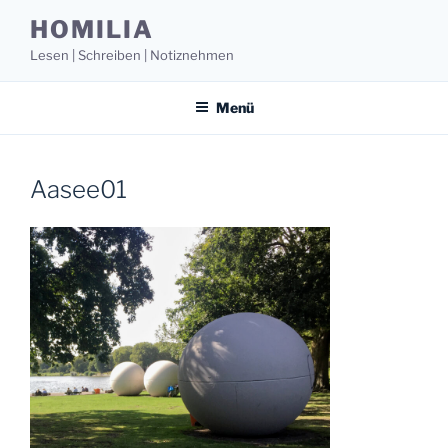
Zum
HOMILIA
Inhalt
Lesen | Schreiben | Notiznehmen
springen
Menü
Aasee01