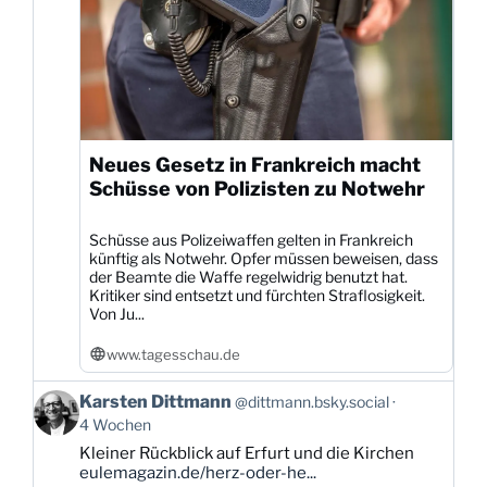
Neues Gesetz in Frankreich macht
Schüsse von Polizisten zu Notwehr
Schüsse aus Polizeiwaffen gelten in Frankreich
künftig als Notwehr. Opfer müssen beweisen, dass
der Beamte die Waffe regelwidrig benutzt hat.
Kritiker sind entsetzt und fürchten Straflosigkeit.
Von Ju...
www.tagesschau.de
Beitrag
Karsten Dittmann
@dittmann.bsky.social
von
4 Wochen
Karsten
Kleiner Rückblick auf Erfurt und die Kirchen
Dittmann
eulemagazin.de/herz-oder-he...
auf