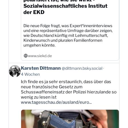
Sozialwissenschaftliches Institut
der EKD
Die neue Folge fragt, was Expert*inneninterviews
und eine repräsentative Umfrage darüber zeigen,
wie Deutschland künftig mit Leihmutterschaft,
Kinderwunsch und pluralen Familienformen
umgehen könnte.
www.siekd.de
Beitrag
Karsten Dittmann
@dittmann.bsky.social
von
4 Wochen
Karsten
Ich finde es ja sehr erstaunlich, dass über das
Dittmann
neue französische Gesetz zum
auf
Schusswaffeneinsatz der Polizei hierzulande so
Bluesky
wenig zu lesen ist
ansehen
www.tagesschau.de/ausland/euro...