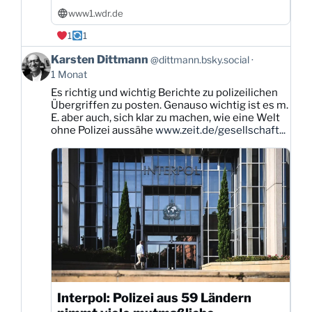
www1.wdr.de
1
1
Beitrag
Karsten Dittmann
@dittmann.bsky.social
von
1 Monat
Karsten
Es richtig und wichtig Berichte zu polizeilichen
Dittmann
Übergriffen zu posten. Genauso wichtig ist es m.
auf
E. aber auch, sich klar zu machen, wie eine Welt
Bluesky
ohne Polizei aussähe
www.zeit.de/gesellschaft...
ansehen
Interpol: Polizei aus 59 Ländern