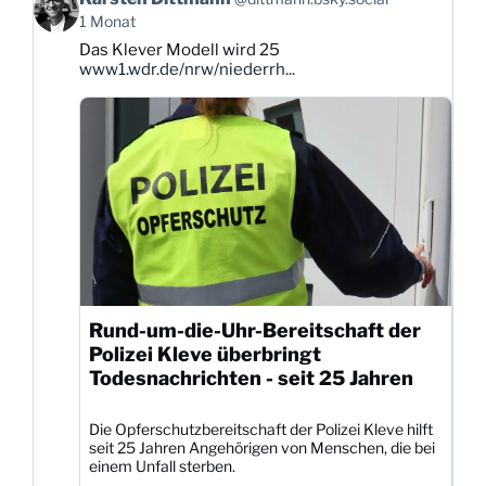
von
1 Monat
Karsten
Das Klever Modell wird 25
Dittmann
www1.wdr.de/nrw/niederrh...
auf
Bluesky
ansehen
Rund-um-die-Uhr-Bereitschaft der
Polizei Kleve überbringt
Todesnachrichten - seit 25 Jahren
Die Opferschutzbereitschaft der Polizei Kleve hilft
seit 25 Jahren Angehörigen von Menschen, die bei
einem Unfall sterben.