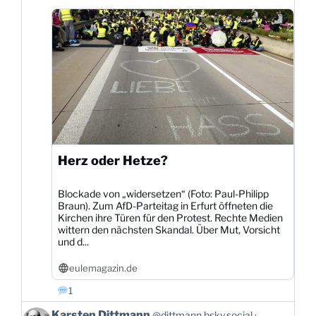
Bluesky
ansehen
Herz oder Hetze?
Blockade von „widersetzen“ (Foto: Paul-Philipp
Braun). Zum AfD-Parteitag in Erfurt öffneten die
Kirchen ihre Türen für den Protest. Rechte Medien
wittern den nächsten Skandal. Über Mut, Vorsicht
und d...
eulemagazin.de
1
Beitrag
Karsten Dittmann
@dittmann.bsky.social