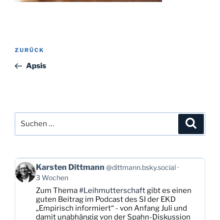
Beitragsnavigation
Vorheriger
ZURÜCK
Beitrag
Apsis
Suchen
Suche
nach:
Beitrag
Karsten Dittmann
@dittmann.bsky.social
von
3 Wochen
Karsten
Zum Thema
#Leihmutterschaft
gibt es einen
Dittmann
guten Beitrag im Podcast des SI der EKD
auf
„Empirisch informiert“ - von Anfang Juli und
Bluesky
damit unabhängig von der Spahn-Diskussion
ansehen