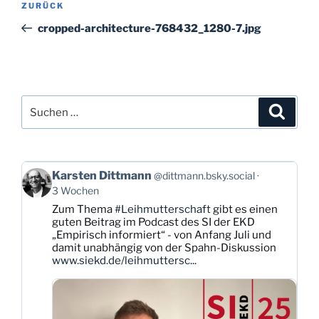
Vorheriger
ZURÜCK
Beitrag
cropped-architecture-768432_1280-7.jpg
Suchen
Suche
nach:
Beitrag
Karsten Dittmann
@dittmann.bsky.social
von
3 Wochen
Karsten
Zum Thema
#Leihmutterschaft
gibt es einen
Dittmann
guten Beitrag im Podcast des SI der EKD
auf
„Empirisch informiert“ - von Anfang Juli und
Bluesky
damit unabhängig von der Spahn-Diskussion
ansehen
www.siekd.de/leihmuttersc...