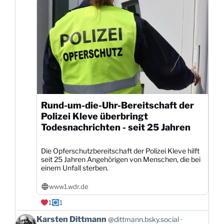
ansehen
Rund-um-die-Uhr-Bereitschaft der
Polizei Kleve überbringt
Todesnachrichten - seit 25 Jahren
Die Opferschutzbereitschaft der Polizei Kleve hilft
seit 25 Jahren Angehörigen von Menschen, die bei
einem Unfall sterben.
www1.wdr.de
1
1
Beitrag
Karsten Dittmann
@dittmann.bsky.social