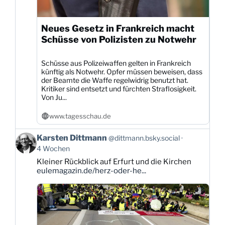
Neues Gesetz in Frankreich macht
Schüsse von Polizisten zu Notwehr
Schüsse aus Polizeiwaffen gelten in Frankreich
künftig als Notwehr. Opfer müssen beweisen, dass
der Beamte die Waffe regelwidrig benutzt hat.
Kritiker sind entsetzt und fürchten Straflosigkeit.
Von Ju...
www.tagesschau.de
Beitrag
Karsten Dittmann
@dittmann.bsky.social
von
4 Wochen
Karsten
Kleiner Rückblick auf Erfurt und die Kirchen
Dittmann
eulemagazin.de/herz-oder-he...
auf
Bluesky
ansehen