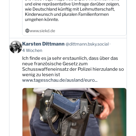
und eine repräsentative Umfrage darüber zeigen,
wie Deutschland künftig mit Leihmutterschaft,
Kinderwunsch und pluralen Familienformen
umgehen könnte.
www.siekd.de
Beitrag
Karsten Dittmann
@dittmann.bsky.social
von
4 Wochen
Karsten
Ich finde es ja sehr erstaunlich, dass über das
Dittmann
neue französische Gesetz zum
auf
Schusswaffeneinsatz der Polizei hierzulande so
Bluesky
wenig zu lesen ist
ansehen
www.tagesschau.de/ausland/euro...