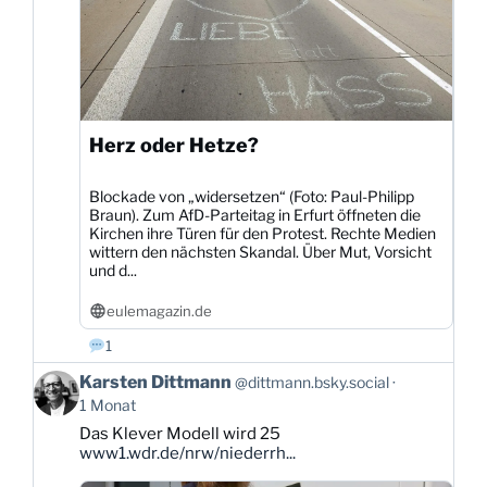
Herz oder Hetze?
Blockade von „widersetzen“ (Foto: Paul-Philipp
Braun). Zum AfD-Parteitag in Erfurt öffneten die
Kirchen ihre Türen für den Protest. Rechte Medien
wittern den nächsten Skandal. Über Mut, Vorsicht
und d...
eulemagazin.de
1
Beitrag
Karsten Dittmann
@dittmann.bsky.social
von
1 Monat
Karsten
Das Klever Modell wird 25
Dittmann
www1.wdr.de/nrw/niederrh...
auf
Bluesky