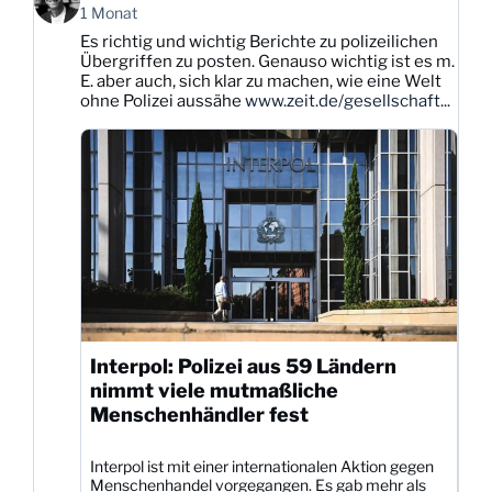
von
1 Monat
Karsten
Es richtig und wichtig Berichte zu polizeilichen
Dittmann
Übergriffen zu posten. Genauso wichtig ist es m.
auf
E. aber auch, sich klar zu machen, wie eine Welt
Bluesky
ohne Polizei aussähe
www.zeit.de/gesellschaft...
ansehen
Interpol: Polizei aus 59 Ländern
nimmt viele mutmaßliche
Menschenhändler fest
Interpol ist mit einer internationalen Aktion gegen
Menschenhandel vorgegangen. Es gab mehr als