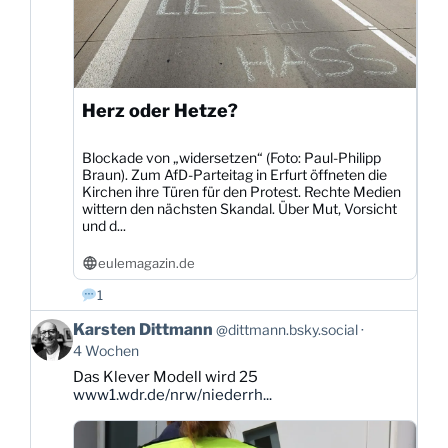
Herz oder Hetze?
Blockade von „widersetzen“ (Foto: Paul-Philipp
Braun). Zum AfD-Parteitag in Erfurt öffneten die
Kirchen ihre Türen für den Protest. Rechte Medien
wittern den nächsten Skandal. Über Mut, Vorsicht
und d...
eulemagazin.de
1
Beitrag
Karsten Dittmann
@dittmann.bsky.social
von
4 Wochen
Karsten
Das Klever Modell wird 25
Dittmann
www1.wdr.de/nrw/niederrh...
auf
Bluesky
ansehen