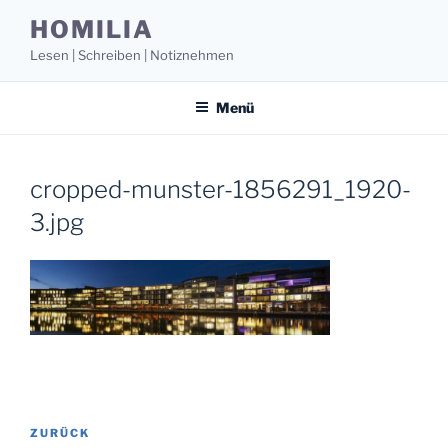
Zum
HOMILIA
Inhalt
Lesen | Schreiben | Notiznehmen
springen
Menü
cropped-munster-1856291_1920-
3.jpg
Beitragsnavigation
Vorheriger
ZURÜCK