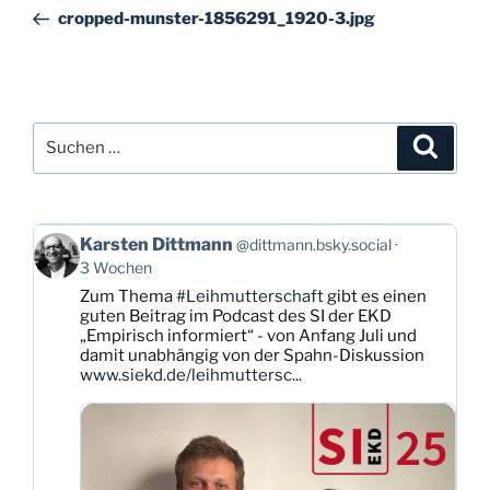
Beitrag
cropped-munster-1856291_1920-3.jpg
Suchen
Suche
nach:
Beitrag
Karsten Dittmann
@dittmann.bsky.social
von
3 Wochen
Karsten
Zum Thema
#Leihmutterschaft
gibt es einen
Dittmann
guten Beitrag im Podcast des SI der EKD
auf
„Empirisch informiert“ - von Anfang Juli und
Bluesky
damit unabhängig von der Spahn-Diskussion
ansehen
www.siekd.de/leihmuttersc...