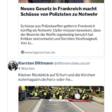
Neues Gesetz in Frankreich macht
Schüsse von Polizisten zu Notwehr
Schüsse aus Polizeiwaffen gelten in Frankreich
künftig als Notwehr. Opfer müssen beweisen, dass
der Beamte die Waffe regelwidrig benutzt hat.
Kritiker sind entsetzt und fürchten Straflosigkeit.
Von Ju...
www.tagesschau.de
Beitrag
Karsten Dittmann
@dittmann.bsky.social
von
4 Wochen
Karsten
Kleiner Rückblick auf Erfurt und die Kirchen
Dittmann
eulemagazin.de/herz-oder-he...
auf
Bluesky
ansehen