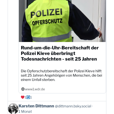
Rund-um-die-Uhr-Bereitschaft der
Polizei Kleve überbringt
Todesnachrichten - seit 25 Jahren
Die Opferschutzbereitschaft der Polizei Kleve hilft
seit 25 Jahren Angehörigen von Menschen, die bei
einem Unfall sterben.
www1.wdr.de
1
1
Beitrag
Karsten Dittmann
@dittmann.bsky.social
von
1 Monat