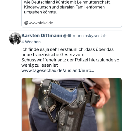
wie Deutschland künftig mit Leihmutterschaft,
Kinderwunsch und pluralen Familienformen
umgehen könnte.
www.siekd.de
Beitrag
Karsten Dittmann
@dittmann.bsky.social
von
4 Wochen
Karsten
Ich finde es ja sehr erstaunlich, dass über das
Dittmann
neue französische Gesetz zum
auf
Schusswaffeneinsatz der Polizei hierzulande so
Bluesky
wenig zu lesen ist
ansehen
www.tagesschau.de/ausland/euro...