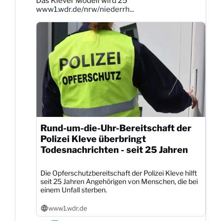
Das Klever Modell wird 25
Dittmann
www1.wdr.de/nrw/niederrh...
auf
Bluesky
ansehen
Rund-um-die-Uhr-Bereitschaft der
Polizei Kleve überbringt
Todesnachrichten - seit 25 Jahren
Die Opferschutzbereitschaft der Polizei Kleve hilft
seit 25 Jahren Angehörigen von Menschen, die bei
einem Unfall sterben.
www1.wdr.de