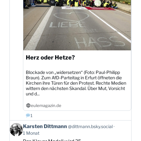
Herz oder Hetze?
Blockade von „widersetzen“ (Foto: Paul-Philipp
Braun). Zum AfD-Parteitag in Erfurt öffneten die
Kirchen ihre Türen für den Protest. Rechte Medien
wittern den nächsten Skandal. Über Mut, Vorsicht
und d...
eulemagazin.de
1
Beitrag
Karsten Dittmann
@dittmann.bsky.social
von
1 Monat
Karsten