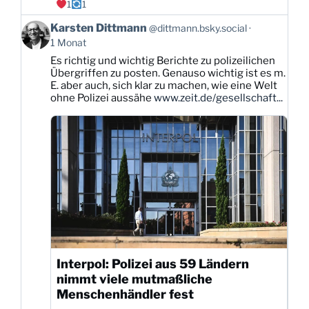
1
1
Beitrag
Karsten Dittmann
@dittmann.bsky.social
von
1 Monat
Karsten
Es richtig und wichtig Berichte zu polizeilichen
Dittmann
Übergriffen zu posten. Genauso wichtig ist es m.
auf
E. aber auch, sich klar zu machen, wie eine Welt
Bluesky
ohne Polizei aussähe
www.zeit.de/gesellschaft...
ansehen
Interpol: Polizei aus 59 Ländern
nimmt viele mutmaßliche
Menschenhändler fest