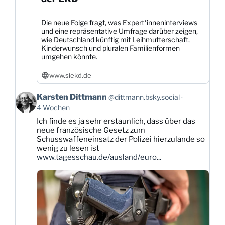
Die neue Folge fragt, was Expert*inneninterviews
und eine repräsentative Umfrage darüber zeigen,
wie Deutschland künftig mit Leihmutterschaft,
Kinderwunsch und pluralen Familienformen
umgehen könnte.
www.siekd.de
Beitrag
Karsten Dittmann
@dittmann.bsky.social
von
4 Wochen
Karsten
Ich finde es ja sehr erstaunlich, dass über das
Dittmann
neue französische Gesetz zum
auf
Schusswaffeneinsatz der Polizei hierzulande so
Bluesky
wenig zu lesen ist
ansehen
www.tagesschau.de/ausland/euro...