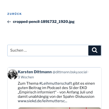
Beitragsnavigation
Vorheriger
ZURÜCK
Beitrag
cropped-pencil-1891732_1920.jpg
Suchen
Suche
nach:
Beitrag
Karsten Dittmann
@dittmann.bsky.social
von
3 Wochen
Karsten
Zum Thema
#Leihmutterschaft
gibt es einen
Dittmann
guten Beitrag im Podcast des SI der EKD
auf
„Empirisch informiert“ - von Anfang Juli und
Bluesky
damit unabhängig von der Spahn-Diskussion
ansehen
www.siekd.de/leihmuttersc...