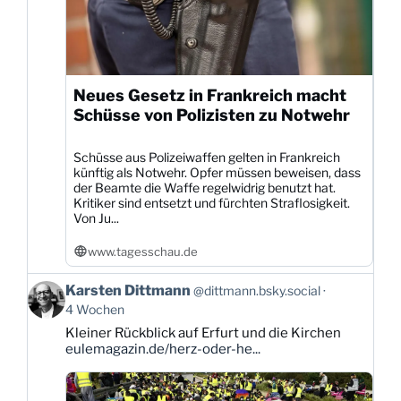
Neues Gesetz in Frankreich macht
Schüsse von Polizisten zu Notwehr
Schüsse aus Polizeiwaffen gelten in Frankreich
künftig als Notwehr. Opfer müssen beweisen, dass
der Beamte die Waffe regelwidrig benutzt hat.
Kritiker sind entsetzt und fürchten Straflosigkeit.
Von Ju...
www.tagesschau.de
Beitrag
Karsten Dittmann
@dittmann.bsky.social
von
4 Wochen
Karsten
Kleiner Rückblick auf Erfurt und die Kirchen
Dittmann
eulemagazin.de/herz-oder-he...
auf
Bluesky
ansehen