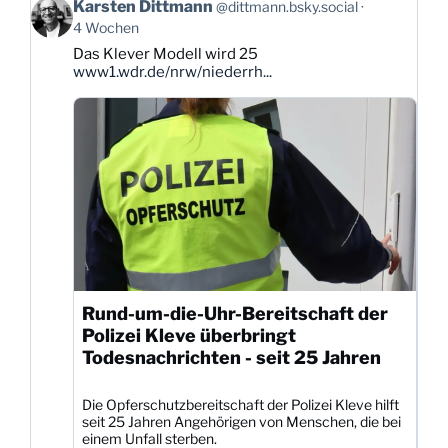
Beitrag
Karsten Dittmann
@dittmann.bsky.social
von
4 Wochen
Karsten
Das Klever Modell wird 25
Dittmann
www1.wdr.de/nrw/niederrh...
auf
Bluesky
ansehen
Rund-um-die-Uhr-Bereitschaft der
Polizei Kleve überbringt
Todesnachrichten - seit 25 Jahren
Die Opferschutzbereitschaft der Polizei Kleve hilft
seit 25 Jahren Angehörigen von Menschen, die bei
einem Unfall sterben.