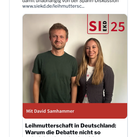
damit unabhängig von der Spahn-Diskussion
ansehen
www.siekd.de/leihmuttersc...
Leihmutterschaft in Deutschland:
Warum die Debatte nicht so