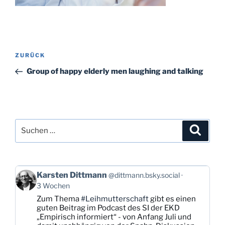
Beitragsnavigation
Vorheriger
ZURÜCK
Beitrag
Group of happy elderly men laughing and talking
Suchen
Suche
nach:
Beitrag
Karsten Dittmann
@dittmann.bsky.social
von
3 Wochen
Karsten
Zum Thema
#Leihmutterschaft
gibt es einen
Dittmann
guten Beitrag im Podcast des SI der EKD
auf
„Empirisch informiert“ - von Anfang Juli und
Bluesky