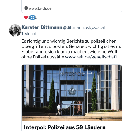
www1.wdr.de
1
1
Beitrag
Karsten Dittmann
@dittmann.bsky.social
von
1 Monat
Karsten
Es richtig und wichtig Berichte zu polizeilichen
Dittmann
Übergriffen zu posten. Genauso wichtig ist es m.
auf
E. aber auch, sich klar zu machen, wie eine Welt
Bluesky
ohne Polizei aussähe
www.zeit.de/gesellschaft...
ansehen
Interpol: Polizei aus 59 Ländern