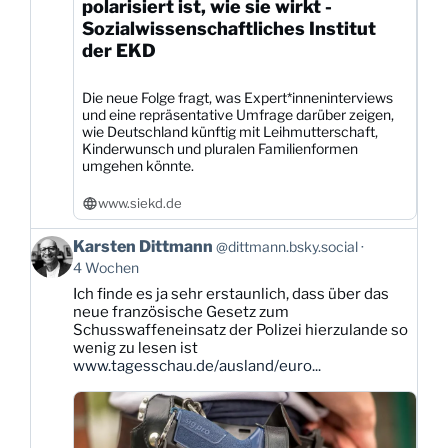
polarisiert ist, wie sie wirkt -
Sozialwissenschaftliches Institut
der EKD
Die neue Folge fragt, was Expert*inneninterviews
und eine repräsentative Umfrage darüber zeigen,
wie Deutschland künftig mit Leihmutterschaft,
Kinderwunsch und pluralen Familienformen
umgehen könnte.
www.siekd.de
Beitrag
Karsten Dittmann
@dittmann.bsky.social
von
4 Wochen
Karsten
Ich finde es ja sehr erstaunlich, dass über das
Dittmann
neue französische Gesetz zum
auf
Schusswaffeneinsatz der Polizei hierzulande so
Bluesky
wenig zu lesen ist
ansehen
www.tagesschau.de/ausland/euro...