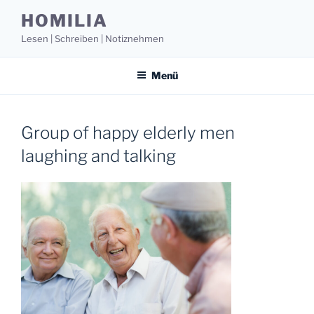
Zum
HOMILIA
Inhalt
Lesen | Schreiben | Notiznehmen
springen
Menü
Group of happy elderly men
laughing and talking