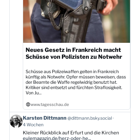
Neues Gesetz in Frankreich macht
Schüsse von Polizisten zu Notwehr
Schüsse aus Polizeiwaffen gelten in Frankreich
künftig als Notwehr. Opfer müssen beweisen, dass
der Beamte die Waffe regelwidrig benutzt hat.
Kritiker sind entsetzt und fürchten Straflosigkeit.
Von Ju...
www.tagesschau.de
Beitrag
Karsten Dittmann
@dittmann.bsky.social
von
4 Wochen
Karsten
Kleiner Rückblick auf Erfurt und die Kirchen
Dittmann
eulemagazin.de/herz-oder-he...
auf