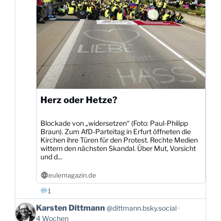
ansehen
Herz oder Hetze?
Blockade von „widersetzen“ (Foto: Paul-Philipp
Braun). Zum AfD-Parteitag in Erfurt öffneten die
Kirchen ihre Türen für den Protest. Rechte Medien
wittern den nächsten Skandal. Über Mut, Vorsicht
und d...
eulemagazin.de
1
Beitrag
Karsten Dittmann
@dittmann.bsky.social
von
4 Wochen