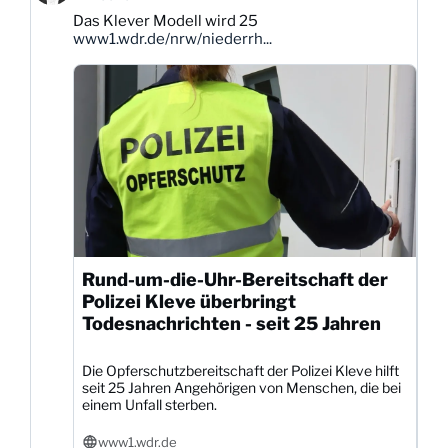
Karsten
Das Klever Modell wird 25
Dittmann
www1.wdr.de/nrw/niederrh...
auf
Bluesky
ansehen
Rund-um-die-Uhr-Bereitschaft der
Polizei Kleve überbringt
Todesnachrichten - seit 25 Jahren
Die Opferschutzbereitschaft der Polizei Kleve hilft
seit 25 Jahren Angehörigen von Menschen, die bei
einem Unfall sterben.
www1.wdr.de