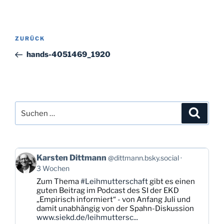
Beitragsnavigation
Vorheriger
ZURÜCK
Beitrag
hands-4051469_1920
Suchen
Suche
nach:
Beitrag
Karsten Dittmann
@dittmann.bsky.social
von
3 Wochen
Karsten
Zum Thema
#Leihmutterschaft
gibt es einen
Dittmann
guten Beitrag im Podcast des SI der EKD
auf
„Empirisch informiert“ - von Anfang Juli und
Bluesky
damit unabhängig von der Spahn-Diskussion
ansehen
www.siekd.de/leihmuttersc...