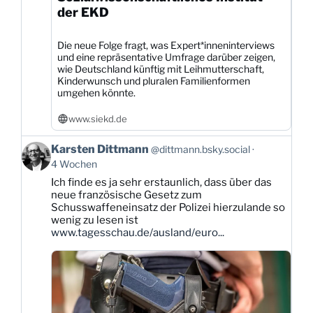
der EKD
Die neue Folge fragt, was Expert*inneninterviews
und eine repräsentative Umfrage darüber zeigen,
wie Deutschland künftig mit Leihmutterschaft,
Kinderwunsch und pluralen Familienformen
umgehen könnte.
www.siekd.de
Beitrag
Karsten Dittmann
@dittmann.bsky.social
von
4 Wochen
Karsten
Ich finde es ja sehr erstaunlich, dass über das
Dittmann
neue französische Gesetz zum
auf
Schusswaffeneinsatz der Polizei hierzulande so
Bluesky
wenig zu lesen ist
ansehen
www.tagesschau.de/ausland/euro...