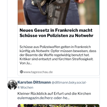
Neues Gesetz in Frankreich macht
Schüsse von Polizisten zu Notwehr
Schüsse aus Polizeiwaffen gelten in Frankreich
künftig als Notwehr. Opfer müssen beweisen, dass
der Beamte die Waffe regelwidrig benutzt hat.
Kritiker sind entsetzt und fürchten Straflosigkeit.
Von Ju...
www.tagesschau.de
Beitrag
Karsten Dittmann
@dittmann.bsky.social
von
4 Wochen
Karsten
Kleiner Rückblick auf Erfurt und die Kirchen
Dittmann
eulemagazin.de/herz-oder-he...
auf
Bluesky