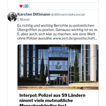
1
1
Beitrag
Karsten Dittmann
@dittmann.bsky.social
von
1 Monat
Karsten
Es richtig und wichtig Berichte zu polizeilichen
Dittmann
Übergriffen zu posten. Genauso wichtig ist es m.
auf
E. aber auch, sich klar zu machen, wie eine Welt
Bluesky
ohne Polizei aussähe
www.zeit.de/gesellschaft...
ansehen
Interpol: Polizei aus 59 Ländern
nimmt viele mutmaßliche
Menschenhändler fest