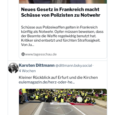
Neues Gesetz in Frankreich macht
Schüsse von Polizisten zu Notwehr
Schüsse aus Polizeiwaffen gelten in Frankreich
künftig als Notwehr. Opfer müssen beweisen, dass
der Beamte die Waffe regelwidrig benutzt hat.
Kritiker sind entsetzt und fürchten Straflosigkeit.
Von Ju...
www.tagesschau.de
Beitrag
Karsten Dittmann
@dittmann.bsky.social
von
4 Wochen
Karsten
Kleiner Rückblick auf Erfurt und die Kirchen
Dittmann
eulemagazin.de/herz-oder-he...
auf
Bluesky
ansehen