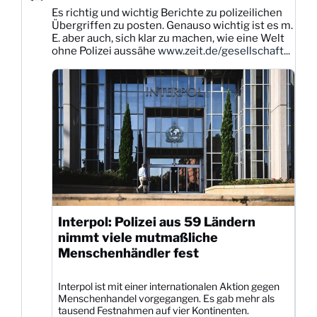
Karsten
Es richtig und wichtig Berichte zu polizeilichen
Dittmann
Übergriffen zu posten. Genauso wichtig ist es m.
auf
E. aber auch, sich klar zu machen, wie eine Welt
Bluesky
ohne Polizei aussähe
www.zeit.de/gesellschaft...
ansehen
Interpol: Polizei aus 59 Ländern
nimmt viele mutmaßliche
Menschenhändler fest
Interpol ist mit einer internationalen Aktion gegen
Menschenhandel vorgegangen. Es gab mehr als
tausend Festnahmen auf vier Kontinenten.