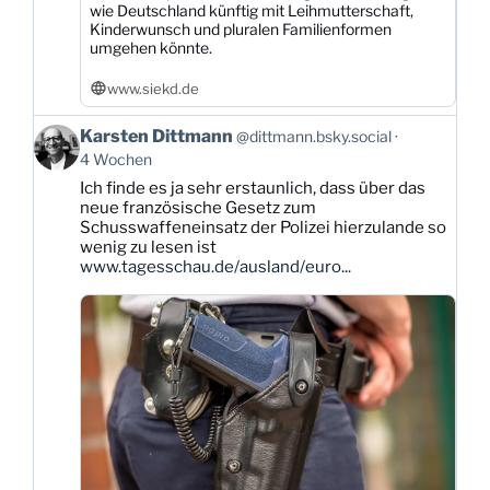
wie Deutschland künftig mit Leihmutterschaft,
Kinderwunsch und pluralen Familienformen
umgehen könnte.
www.siekd.de
Beitrag
Karsten Dittmann
@dittmann.bsky.social
von
4 Wochen
Karsten
Ich finde es ja sehr erstaunlich, dass über das
Dittmann
neue französische Gesetz zum
auf
Schusswaffeneinsatz der Polizei hierzulande so
Bluesky
wenig zu lesen ist
ansehen
www.tagesschau.de/ausland/euro...