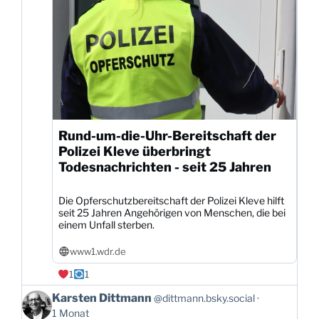
Rund-um-die-Uhr-Bereitschaft der
Polizei Kleve überbringt
Todesnachrichten - seit 25 Jahren
Die Opferschutzbereitschaft der Polizei Kleve hilft
seit 25 Jahren Angehörigen von Menschen, die bei
einem Unfall sterben.
www1.wdr.de
1
1
Beitrag
Karsten Dittmann
@dittmann.bsky.social
von
1 Monat