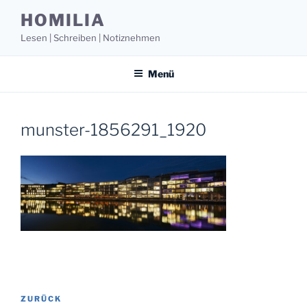
Zum
HOMILIA
Inhalt
Lesen | Schreiben | Notiznehmen
springen
Menü
munster-1856291_1920
Beitragsnavigation
Vorheriger
ZURÜCK