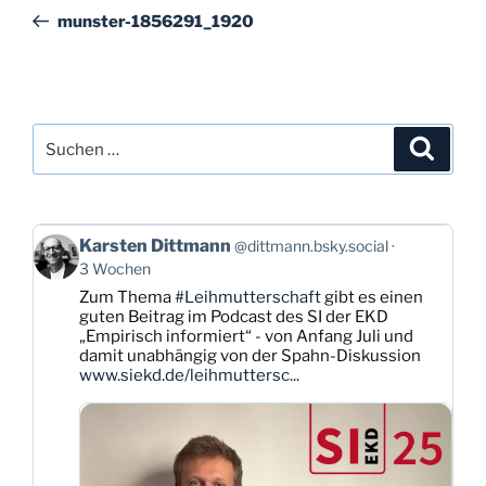
Beitrag
munster-1856291_1920
Suchen
Suche
nach:
Beitrag
Karsten Dittmann
@dittmann.bsky.social
von
3 Wochen
Karsten
Zum Thema
#Leihmutterschaft
gibt es einen
Dittmann
guten Beitrag im Podcast des SI der EKD
auf
„Empirisch informiert“ - von Anfang Juli und
Bluesky
damit unabhängig von der Spahn-Diskussion
ansehen
www.siekd.de/leihmuttersc...