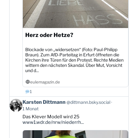
Herz oder Hetze?
Blockade von „widersetzen“ (Foto: Paul-Philipp
Braun). Zum AfD-Parteitag in Erfurt öffneten die
Kirchen ihre Türen für den Protest. Rechte Medien
wittern den nächsten Skandal. Über Mut, Vorsicht
und d...
eulemagazin.de
1
Beitrag
Karsten Dittmann
@dittmann.bsky.social
von
1 Monat
Karsten
Das Klever Modell wird 25
Dittmann
www1.wdr.de/nrw/niederrh...
auf
Bluesky
ansehen