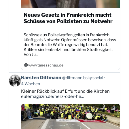
Neues Gesetz in Frankreich macht
Schüsse von Polizisten zu Notwehr
Schüsse aus Polizeiwaffen gelten in Frankreich
künftig als Notwehr. Opfer müssen beweisen, dass
der Beamte die Waffe regelwidrig benutzt hat.
Kritiker sind entsetzt und fürchten Straflosigkeit.
Von Ju...
www.tagesschau.de
Beitrag
Karsten Dittmann
@dittmann.bsky.social
von
4 Wochen
Karsten
Kleiner Rückblick auf Erfurt und die Kirchen
Dittmann
eulemagazin.de/herz-oder-he...
auf
Bluesky
ansehen