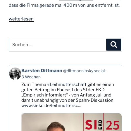
dass die Firma gerade mal 400 m von uns entfernt ist.
„Tag
weiterlesen
29:
Brummende
Nachbarschaft“
Suchen
Suche
nach:
Beitrag
Karsten Dittmann
@dittmann.bsky.social
von
3 Wochen
Karsten
Zum Thema
#Leihmutterschaft
gibt es einen
Dittmann
guten Beitrag im Podcast des SI der EKD
auf
„Empirisch informiert“ - von Anfang Juli und
Bluesky
damit unabhängig von der Spahn-Diskussion
ansehen
www.siekd.de/leihmuttersc...