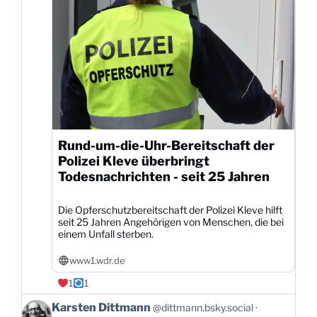
ansehen
Rund-um-die-Uhr-Bereitschaft der
Polizei Kleve überbringt
Todesnachrichten - seit 25 Jahren
Die Opferschutzbereitschaft der Polizei Kleve hilft
seit 25 Jahren Angehörigen von Menschen, die bei
einem Unfall sterben.
www1.wdr.de
1
1
Beitrag
Karsten Dittmann
@dittmann.bsky.social