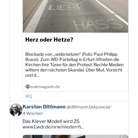
Herz oder Hetze?
Blockade von „widersetzen“ (Foto: Paul-Philipp
Braun). Zum AfD-Parteitag in Erfurt öffneten die
Kirchen ihre Türen für den Protest. Rechte Medien
wittern den nächsten Skandal. Über Mut, Vorsicht
und d...
eulemagazin.de
1
Beitrag
Karsten Dittmann
@dittmann.bsky.social
von
4 Wochen
Karsten
Das Klever Modell wird 25
Dittmann
www1.wdr.de/nrw/niederrh...
auf
Bluesky