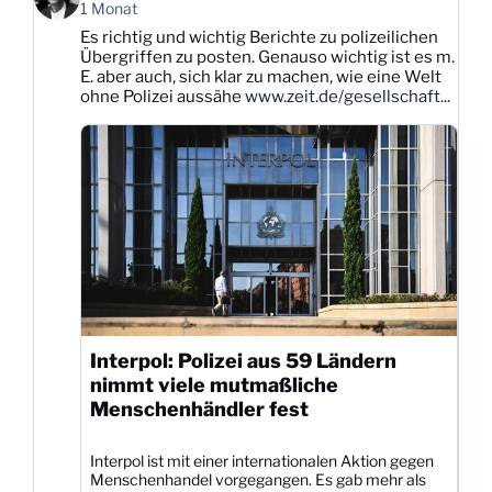
von
1 Monat
Karsten
Es richtig und wichtig Berichte zu polizeilichen
Dittmann
Übergriffen zu posten. Genauso wichtig ist es m.
auf
E. aber auch, sich klar zu machen, wie eine Welt
Bluesky
ohne Polizei aussähe
www.zeit.de/gesellschaft...
ansehen
Interpol: Polizei aus 59 Ländern
nimmt viele mutmaßliche
Menschenhändler fest
Interpol ist mit einer internationalen Aktion gegen
Menschenhandel vorgegangen. Es gab mehr als