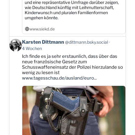
und eine repräsentative Umfrage darüber zeigen,
wie Deutschland künftig mit Leihmutterschaft,
Kinderwunsch und pluralen Familienformen
umgehen könnte.
www.siekd.de
Beitrag
Karsten Dittmann
@dittmann.bsky.social
von
4 Wochen
Karsten
Ich finde es ja sehr erstaunlich, dass über das
Dittmann
neue französische Gesetz zum
auf
Schusswaffeneinsatz der Polizei hierzulande so
Bluesky
wenig zu lesen ist
ansehen
www.tagesschau.de/ausland/euro...