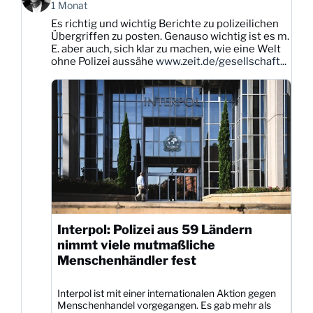
von
1 Monat
Karsten
Es richtig und wichtig Berichte zu polizeilichen
Dittmann
Übergriffen zu posten. Genauso wichtig ist es m.
auf
E. aber auch, sich klar zu machen, wie eine Welt
Bluesky
ohne Polizei aussähe
www.zeit.de/gesellschaft...
ansehen
Interpol: Polizei aus 59 Ländern
nimmt viele mutmaßliche
Menschenhändler fest
Interpol ist mit einer internationalen Aktion gegen
Menschenhandel vorgegangen. Es gab mehr als