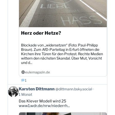
Herz oder Hetze?
Blockade von „widersetzen“ (Foto: Paul-Philipp
Braun). Zum AfD-Parteitag in Erfurt öffneten die
Kirchen ihre Türen für den Protest. Rechte Medien
wittern den nächsten Skandal. Über Mut, Vorsicht
und d...
eulemagazin.de
1
Beitrag
Karsten Dittmann
@dittmann.bsky.social
von
1 Monat
Karsten
Das Klever Modell wird 25
Dittmann
www1.wdr.de/nrw/niederrh...
auf
Bluesky