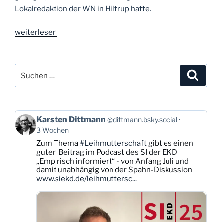
Lokalredaktion der WN in Hiltrup hatte.
„Tag
weiterlesen
32:
Blick
in
Suchen
Suche
die
nach:
Zeitung“
Beitrag
Karsten Dittmann
@dittmann.bsky.social
von
3 Wochen
Karsten
Zum Thema
#Leihmutterschaft
gibt es einen
Dittmann
guten Beitrag im Podcast des SI der EKD
auf
„Empirisch informiert“ - von Anfang Juli und
Bluesky
damit unabhängig von der Spahn-Diskussion
ansehen
www.siekd.de/leihmuttersc...