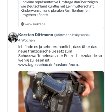
und eine repräsentative Umfrage darüber zeigen,
wie Deutschland künftig mit Leihmutterschaft,
Kinderwunsch und pluralen Familienformen
umgehen könnte.
www.siekd.de
Beitrag
Karsten Dittmann
@dittmann.bsky.social
von
4 Wochen
Karsten
Ich finde es ja sehr erstaunlich, dass über das
Dittmann
neue französische Gesetz zum
auf
Schusswaffeneinsatz der Polizei hierzulande so
Bluesky
wenig zu lesen ist
ansehen
www.tagesschau.de/ausland/euro...