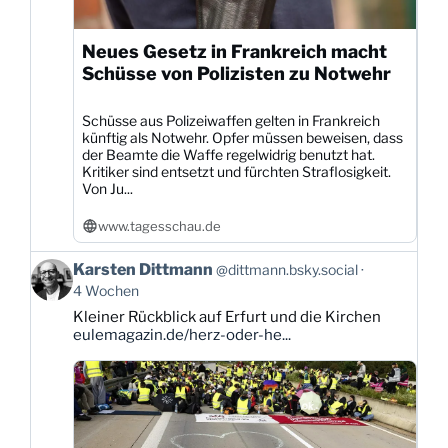
Neues Gesetz in Frankreich macht
Schüsse von Polizisten zu Notwehr
Schüsse aus Polizeiwaffen gelten in Frankreich
künftig als Notwehr. Opfer müssen beweisen, dass
der Beamte die Waffe regelwidrig benutzt hat.
Kritiker sind entsetzt und fürchten Straflosigkeit.
Von Ju...
www.tagesschau.de
Beitrag
Karsten Dittmann
@dittmann.bsky.social
von
4 Wochen
Karsten
Kleiner Rückblick auf Erfurt und die Kirchen
Dittmann
eulemagazin.de/herz-oder-he...
auf
Bluesky
ansehen