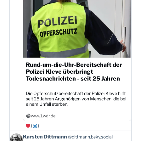
ansehen
Rund-um-die-Uhr-Bereitschaft der
Polizei Kleve überbringt
Todesnachrichten - seit 25 Jahren
Die Opferschutzbereitschaft der Polizei Kleve hilft
seit 25 Jahren Angehörigen von Menschen, die bei
einem Unfall sterben.
www1.wdr.de
1
1
Beitrag
Karsten Dittmann
@dittmann.bsky.social