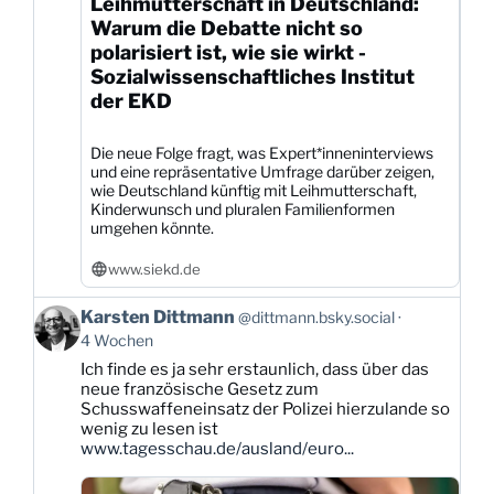
Leihmutterschaft in Deutschland:
Warum die Debatte nicht so
polarisiert ist, wie sie wirkt -
Sozialwissenschaftliches Institut
der EKD
Die neue Folge fragt, was Expert*inneninterviews
und eine repräsentative Umfrage darüber zeigen,
wie Deutschland künftig mit Leihmutterschaft,
Kinderwunsch und pluralen Familienformen
umgehen könnte.
www.siekd.de
Beitrag
Karsten Dittmann
@dittmann.bsky.social
von
4 Wochen
Karsten
Ich finde es ja sehr erstaunlich, dass über das
Dittmann
neue französische Gesetz zum
auf
Schusswaffeneinsatz der Polizei hierzulande so
Bluesky
wenig zu lesen ist
ansehen
www.tagesschau.de/ausland/euro...