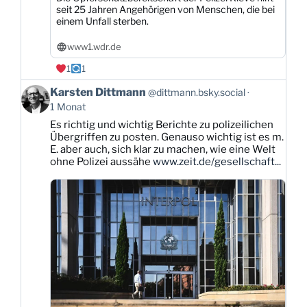
seit 25 Jahren Angehörigen von Menschen, die bei
einem Unfall sterben.
www1.wdr.de
1
1
Beitrag
Karsten Dittmann
@dittmann.bsky.social
von
1 Monat
Karsten
Es richtig und wichtig Berichte zu polizeilichen
Dittmann
Übergriffen zu posten. Genauso wichtig ist es m.
auf
E. aber auch, sich klar zu machen, wie eine Welt
Bluesky
ohne Polizei aussähe
www.zeit.de/gesellschaft...
ansehen