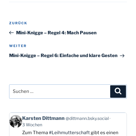
Beitragsnavigation
Vorheriger
ZURÜCK
Beitrag
Mini-Knigge – Regel 4: Mach Pausen
Nächster
WEITER
Beitrag
Mini-Knigge – Regel 6: Einfache und klare Gesten
Suchen
Suche
nach:
Beitrag
Karsten Dittmann
@dittmann.bsky.social
von
3 Wochen
Karsten
Zum Thema
#Leihmutterschaft
gibt es einen
Dittmann