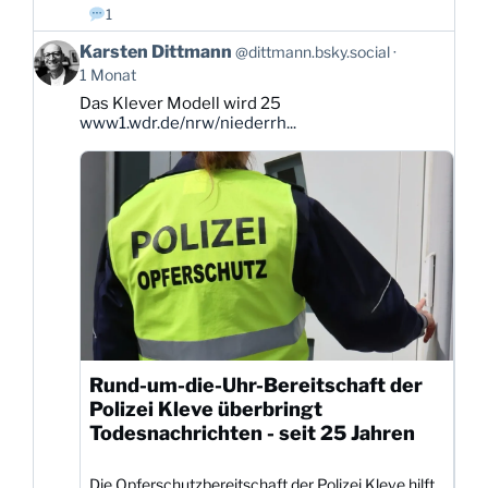
1
Beitrag
Karsten Dittmann
@dittmann.bsky.social
von
1 Monat
Karsten
Das Klever Modell wird 25
Dittmann
www1.wdr.de/nrw/niederrh...
auf
Bluesky
ansehen
Rund-um-die-Uhr-Bereitschaft der
Polizei Kleve überbringt
Todesnachrichten - seit 25 Jahren
Die Opferschutzbereitschaft der Polizei Kleve hilft