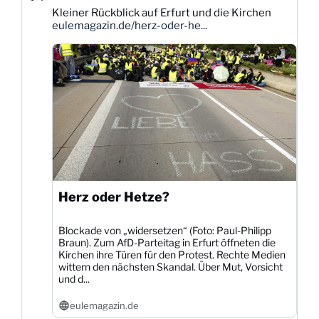
Karsten
Kleiner Rückblick auf Erfurt und die Kirchen
Dittmann
eulemagazin.de/herz-oder-he...
auf
Bluesky
ansehen
Herz oder Hetze?
Blockade von „widersetzen“ (Foto: Paul-Philipp
Braun). Zum AfD-Parteitag in Erfurt öffneten die
Kirchen ihre Türen für den Protest. Rechte Medien
wittern den nächsten Skandal. Über Mut, Vorsicht
und d...
eulemagazin.de