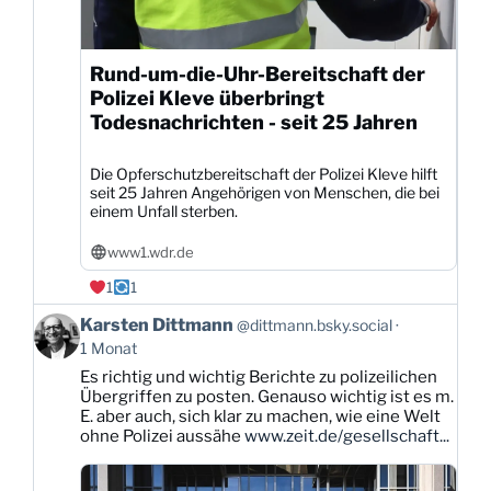
Rund-um-die-Uhr-Bereitschaft der
Polizei Kleve überbringt
Todesnachrichten - seit 25 Jahren
Die Opferschutzbereitschaft der Polizei Kleve hilft
seit 25 Jahren Angehörigen von Menschen, die bei
einem Unfall sterben.
www1.wdr.de
1
1
Beitrag
Karsten Dittmann
@dittmann.bsky.social
von
1 Monat
Karsten
Es richtig und wichtig Berichte zu polizeilichen
Dittmann
Übergriffen zu posten. Genauso wichtig ist es m.
auf
E. aber auch, sich klar zu machen, wie eine Welt
Bluesky
ohne Polizei aussähe
www.zeit.de/gesellschaft...
ansehen