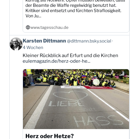
der Beamte die Waffe regelwidrig benutzt hat.
Kritiker sind entsetzt und fürchten Straflosigkeit.
Von Ju...
www.tagesschau.de
Beitrag
Karsten Dittmann
@dittmann.bsky.social
von
4 Wochen
Karsten
Kleiner Rückblick auf Erfurt und die Kirchen
Dittmann
eulemagazin.de/herz-oder-he...
auf
Bluesky
ansehen
Herz oder Hetze?