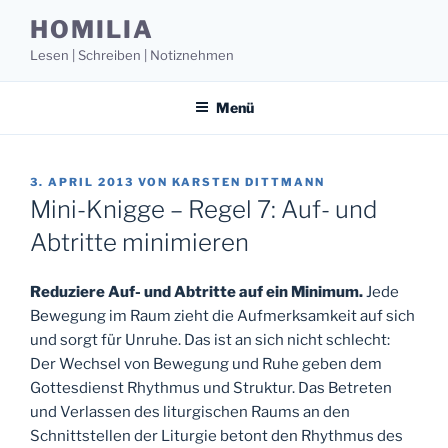
Zum
HOMILIA
Inhalt
Lesen | Schreiben | Notiznehmen
springen
Menü
VERÖFFENTLICHT
3. APRIL 2013
VON
KARSTEN DITTMANN
AM
Mini-Knigge – Regel 7: Auf- und
Abtritte minimieren
Reduziere Auf- und Abtritte auf ein Minimum.
Jede
Bewegung im Raum zieht die Aufmerksamkeit auf sich
und sorgt für Unruhe. Das ist an sich nicht schlecht:
Der Wechsel von Bewegung und Ruhe geben dem
Gottesdienst Rhythmus und Struktur. Das Betreten
und Verlassen des liturgischen Raums an den
Schnittstellen der Liturgie betont den Rhythmus des