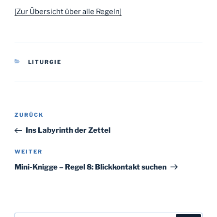
[Zur Übersicht über alle Regeln]
KATEGORIEN
LITURGIE
Beitragsnavigation
Vorheriger
ZURÜCK
Beitrag
Ins Labyrinth der Zettel
Nächster
WEITER
Beitrag
Mini-Knigge – Regel 8: Blickkontakt suchen