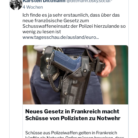
Karsten Dittmann
@dittmann.bsky.social
von
4 Wochen
Karsten
Ich finde es ja sehr erstaunlich, dass über das
Dittmann
neue französische Gesetz zum
auf
Schusswaffeneinsatz der Polizei hierzulande so
Bluesky
wenig zu lesen ist
ansehen
www.tagesschau.de/ausland/euro...
Neues Gesetz in Frankreich macht
Schüsse von Polizisten zu Notwehr
Schüsse aus Polizeiwaffen gelten in Frankreich
künftig als Notwehr. Opfer müssen beweisen, dass