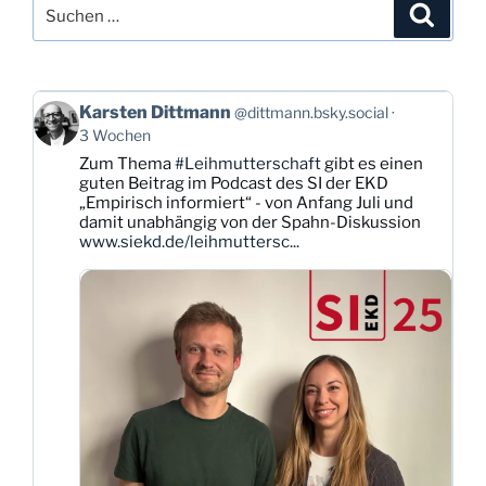
Suchen
Suche
nach:
Beitrag
Karsten Dittmann
@dittmann.bsky.social
von
3 Wochen
Karsten
Zum Thema
#Leihmutterschaft
gibt es einen
Dittmann
guten Beitrag im Podcast des SI der EKD
auf
„Empirisch informiert“ - von Anfang Juli und
Bluesky
damit unabhängig von der Spahn-Diskussion
ansehen
www.siekd.de/leihmuttersc...