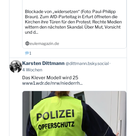
Blockade von „widersetzen“ (Foto: Paul-Philipp
Braun). Zum AfD-Parteitag in Erfurt öffneten die
Kirchen ihre Türen für den Protest. Rechte Medien
wittern den nächsten Skandal. Über Mut, Vorsicht
und d...
eulemagazin.de
1
Beitrag
Karsten Dittmann
@dittmann.bsky.social
von
4 Wochen
Karsten
Das Klever Modell wird 25
Dittmann
www1.wdr.de/nrw/niederrh...
auf
Bluesky
ansehen