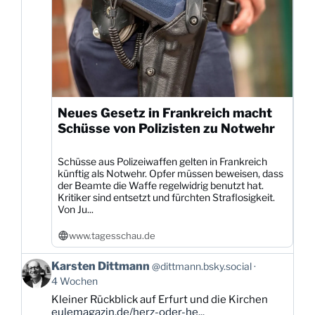
Neues Gesetz in Frankreich macht
Schüsse von Polizisten zu Notwehr
Schüsse aus Polizeiwaffen gelten in Frankreich
künftig als Notwehr. Opfer müssen beweisen, dass
der Beamte die Waffe regelwidrig benutzt hat.
Kritiker sind entsetzt und fürchten Straflosigkeit.
Von Ju...
www.tagesschau.de
Beitrag
Karsten Dittmann
@dittmann.bsky.social
von
4 Wochen
Karsten
Kleiner Rückblick auf Erfurt und die Kirchen
Dittmann
eulemagazin.de/herz-oder-he...