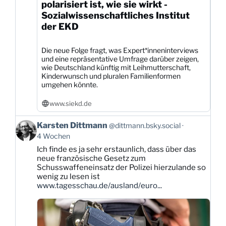
polarisiert ist, wie sie wirkt -
Sozialwissenschaftliches Institut
der EKD
Die neue Folge fragt, was Expert*inneninterviews
und eine repräsentative Umfrage darüber zeigen,
wie Deutschland künftig mit Leihmutterschaft,
Kinderwunsch und pluralen Familienformen
umgehen könnte.
www.siekd.de
Beitrag
Karsten Dittmann
@dittmann.bsky.social
von
4 Wochen
Karsten
Ich finde es ja sehr erstaunlich, dass über das
Dittmann
neue französische Gesetz zum
auf
Schusswaffeneinsatz der Polizei hierzulande so
Bluesky
wenig zu lesen ist
ansehen
www.tagesschau.de/ausland/euro...