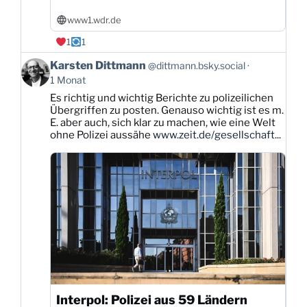
www1.wdr.de
1
1
Beitrag
Karsten Dittmann
@dittmann.bsky.social
von
1 Monat
Karsten
Es richtig und wichtig Berichte zu polizeilichen
Dittmann
Übergriffen zu posten. Genauso wichtig ist es m.
auf
E. aber auch, sich klar zu machen, wie eine Welt
Bluesky
ohne Polizei aussähe
www.zeit.de/gesellschaft...
ansehen
Interpol: Polizei aus 59 Ländern