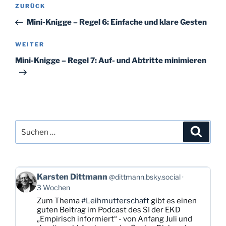
Beitragsnavigation
Vorheriger
ZURÜCK
Beitrag
Mini-Knigge – Regel 6: Einfache und klare Gesten
Nächster
WEITER
Beitrag
Mini-Knigge – Regel 7: Auf- und Abtritte minimieren
Suchen
Suche
nach:
Beitrag
Karsten Dittmann
@dittmann.bsky.social
von
3 Wochen
Karsten
Zum Thema
#Leihmutterschaft
gibt es einen
Dittmann
guten Beitrag im Podcast des SI der EKD
auf
„Empirisch informiert“ - von Anfang Juli und
Bluesky