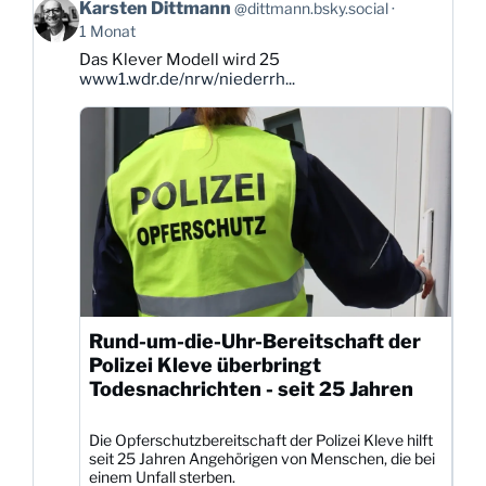
Beitrag
Karsten Dittmann
@dittmann.bsky.social
von
1 Monat
Karsten
Das Klever Modell wird 25
Dittmann
www1.wdr.de/nrw/niederrh...
auf
Bluesky
ansehen
Rund-um-die-Uhr-Bereitschaft der
Polizei Kleve überbringt
Todesnachrichten - seit 25 Jahren
Die Opferschutzbereitschaft der Polizei Kleve hilft
seit 25 Jahren Angehörigen von Menschen, die bei
einem Unfall sterben.