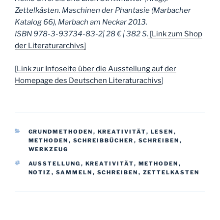
Zettelkästen. Maschinen der Phantasie (Marbacher
Katalog 66), Marbach am Neckar 2013.
ISBN 978-3-93734-83-2| 28 € | 382 S
.
[Link zum Shop
der Literaturarchivs]
[
Link zur Infoseite über die Ausstellung auf der
Homepage des Deutschen Literaturachivs
]
KATEGORIEN
GRUNDMETHODEN
,
KREATIVITÄT
,
LESEN
,
METHODEN
,
SCHREIBBÜCHER
,
SCHREIBEN
,
WERKZEUG
SCHLAGWÖRTER
AUSSTELLUNG
,
KREATIVITÄT
,
METHODEN
,
NOTIZ
,
SAMMELN
,
SCHREIBEN
,
ZETTELKASTEN