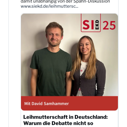
damit unabhängig von der Spahn-Diskussion
ansehen
www.siekd.de/leihmuttersc...
Leihmutterschaft in Deutschland:
Warum die Debatte nicht so